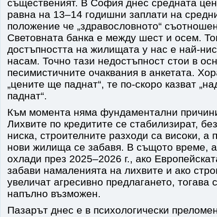
същественият. В София днес средната це
равна на 13–14 годишни заплати на средн
положение че „здравословното“ съотноше
Световната банка е между шест и осем. То
достъпността на жилищата у нас е най-ниск
насам. Точно тази недостъпност стои в ос
песимистичните очаквания в анкетата. Хор
„цените ще паднат“, те по-скоро казват „н
паднат“.
Към момента няма фундаментални причини
Лихвите по кредитите се стабилизират, бе
ниска, строителните разходи са високи, а 
нови жилища се забавя. В същото време, а
охлади през 2025–2026 г., ако Европейска
забави намаленията на лихвите и ако стр
увеличат агресивно предлагането, тогава с
напълно възможен.
Пазарът днес е в психологически преломен