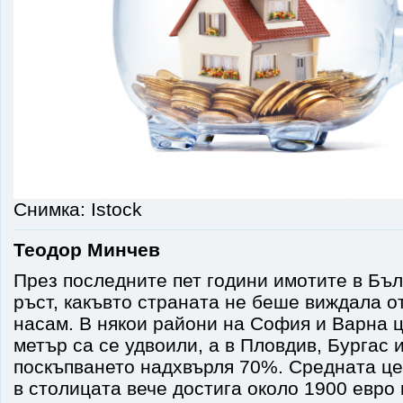
Снимка: Istock
Теодор Минчев
През последните пет години имотите в Бъ
ръст, какъвто страната не беше виждала от
насам. В някои райони на София и Варна 
метър са се удвоили, а в Пловдив, Бургас 
поскъпването надхвърля 70%. Средната ц
в столицата вече достига около 1900 евро 