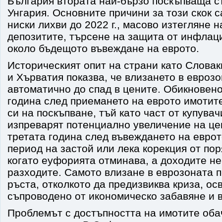
България втората най-бързо поскъпваща с
Унгария. Основните причини за този скок 
ниски лихви до 2022 г., масово изтегляне н
депозитите, търсене на защита от инфлац
около бъдещото въвеждане на еврото.
Историческият опит на страни като Словак
и Хърватия показва, че влизането в евроз
автоматично до спад в цените. Обикновено
година след приемането на еврото имотит
си на поскъпване, тъй като част от купувач
изпреварят потенциално увеличение на це
третата година след въвеждането на еврот
период на застой или лека корекция от по
когато еуфорията отминава, а доходите не
разходите. Самото влизане в еврозоната 
ръста, отколкото да предизвиква криза, осв
съпроводено от икономическо забавяне и в
Проблемът с достъпността на имотите оба