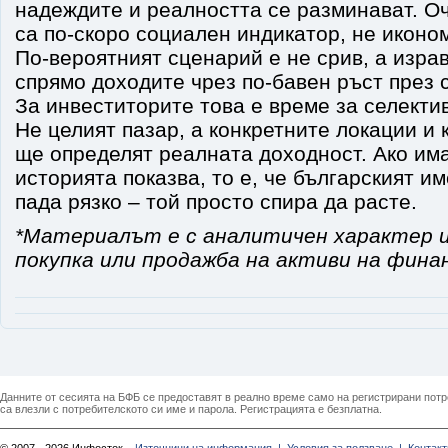
надеждите и реалността се разминават. Оч
са по-скоро социален индикатор, не иконо
По-вероятният сценарий е не срив, а изра
спрямо доходите чрез по-бавен ръст през 
За инвеститорите това е време за селектив
Не целият пазар, а конкретните локации и 
ще определят реалната доходност. Ако има
историята показва, то е, че българският и
пада рязко – той просто спира да расте.
*Материалът е с аналитичен характер и
покупка или продажба на активи на фина
Данните от сесията на БФБ се предоставят в реално време само на регистрирани потреб
са влезли с потребителското си име и парола. Регистрацията е безплатна.