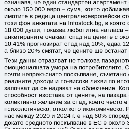
означава, че един стандартен апартамент 
около 150 000 евро – сума, която доближа
имотите в редица централноевропейски ст
този фон анкетата на Infostock.bg, в която
18 000 души, показва любопитна нагласа –
анкетираните очакват спад на цените с ок
10.41% прогнозират спад над 10%, едва 12
а близо 20% смятат, че цените ще останат
Тези данни отразяват не толкова пазарнот
емоционалната умора на потребителите. С
почти непрекъснато поскъпване, съчетано 
реалните доходи и по-високи лихви по ипо
започват да се надяват на облекчение. Ко
способност изостава от цените, на пазара
колективно желание за спад, което често е
психологическо, отколкото икономическо. 
нас между 2020 и 2024 г. е над 60% според
докато средното поскъпване в ЕС е около 