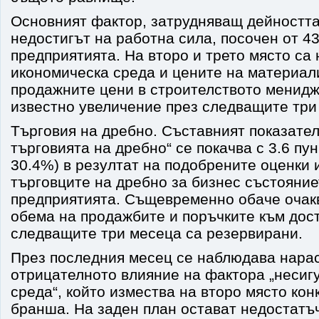
Основният фактор, затрудняващ дейността 
недостигът на работна сила, посочен от 4
предприятията. На второ и трето място са
икономическа среда и цените на материал
продажните цени в строителството менид
известно увеличение през следващите три
Търговия на дребно. Съставният показател
търговията на дребно“ се покачва с 3.6 пун
30.4%) в резултат на подобрените оценки 
търговците на дребно за бизнес състояние
предприятията. Същевременно обаче очак
обема на продажбите и поръчките към дос
следващите три месеца са резервирани.
През последния месец се наблюдава нара
отрицателното влияние на фактора „несиг
среда“, който измества на второ място кон
бранша. На заден план остават недостатъ