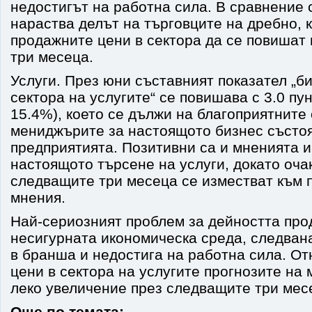
недостигът на работна сила. В сравнение
нараства делът на търговците на дребно, 
продажните цени в сектора да се повишат
три месеца.
Услуги. През юни съставният показател „б
сектора на услугите“ се повишава с 3.0 пун
15.4%), което се дължи на благоприятните
мениджърите за настоящото бизнес състо
предприятията. Позитивни са и мненията 
настоящото търсене на услуги, докато оча
следващите три месеца се изместват към 
мнения.
Най-сериозният проблем за дейността про
несигурната икономическа среда, следван
в бранша и недостига на работна сила. О
цени в сектора на услугите прогнозите на
леко увеличение през следващите три мес
Още по темата: