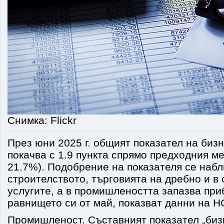
Снимка: Flickr
През юни 2025 г. общият показател на биз
покачва с 1.9 пункта спрямо предходния ме
21.7%). Подобрение на показателя се наб
строителството, търговията на дребно и в 
услугите, а в промишлеността запазва пр
равнището си от май, показват данни на 
Промишленост. Съставният показател „биз