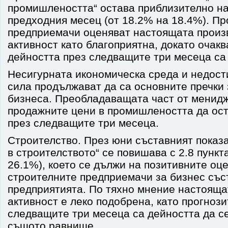
промишлеността“ остава приблизително на
предходния месец (от 18.2% на 18.4%). П
предприемачи оценяват настоящата произ
активност като благоприятна, докато очакв
дейността през следващите три месеца са
Несигурната икономическа среда и недост
сила продължават да са основните пречки 
бизнеса. Преобладаващата част от менид
продажните цени в промишлеността да ост
през следващите три месеца.
Строителство. През юни съставният показа
в строителството“ се повишава с 2.8 пункт
26.1%), което се дължи на позитивните оце
строителните предприемачи за бизнес със
предприятията. По тяхно мнение настояща
активност е леко подобрена, като прогнози
следващите три месеца са дейността да с
същото равнище.