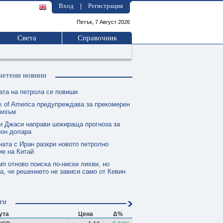
Вход
Регистрация
|
Петък, 7 Август 2026
Света
Справочник
четени новини
ата на петрола се повиши
k of America предупреждава за прекомерен
мизъм
и Джаси направи шокираща прогноза за
ион долара
ната с Иран разкри новото петролно
е на Китай
п отново поиска по-ниски лихви, но
а, че решението не зависи само от Кевин
ти
ута
Цена
Δ%