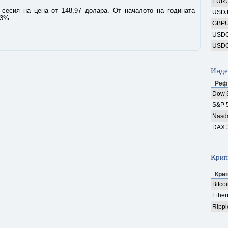
EUR
сесия на цена от 148,97 долара. От началото на годината
USD
,3%.
GBP
USD
USD
Инде
Реф
Dow 
S&P 
Nasd
DAX 
Крип
Кри
Bitco
Ethe
Rippl