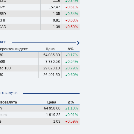
USD
1.16
0.34%
▲
JPY
157.47
0.61%
▼
USD
1.35
0.34%
▲
CHF
0.81
0.63%
▼
CAD
1.39
0.59%
▼
кси
ерентен индекс
Цена
Δ%
30
54 085.80
0.17%
▲
500
7 780.58
0.54%
▲
aq 100
29 823.10
0.79%
▲
30
26 401.50
0.60%
▲
товалути
птовалута
Цена
Δ%
in
64 958.60
1.10%
▲
reum
1 919.22
0.91%
▲
e
1.03
0.59%
▼