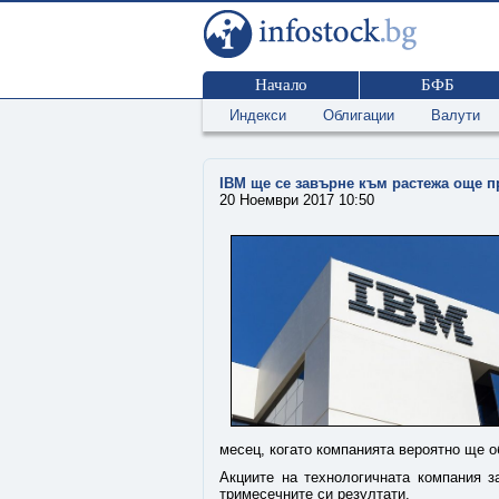
Начало
БФБ
Индекси
Облигации
Валути
IBM ще се завърне към растежа още п
20 Ноември 2017 10:50
месец, когато компанията вероятно ще об
Акциите на технологичната компания з
тримесечните си резултати.