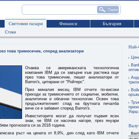
Световни пазари
Финанси
България
Стоки
Най-
рез това тримесечие, според анализатори
Цен
Ban
Очаква се американската технологична
опти
компания IBM да се завърне към растежа още
през това тримесечие, пишат анализатори от
Анд
Barron's, цитирани от "Ройтерс".
трил
През миналия месец IBM отчете по-високи
Вой
приходи за тримесечието от социални, мобилни,
оръжи
аналитични и облачни технологии. Освен това
Тръм
продължителният спад на брутната печалба
призн
вече се е забавил според Barron's.
Уорш
Инвеститорите могат да получат първия ясен
знак, че IBM се насочва нагоре, през януари
яви прогнозата си за 2018 година.
Валу
аписаха ръст на цената от 8,9%, ден след като IBM отчете
Вал