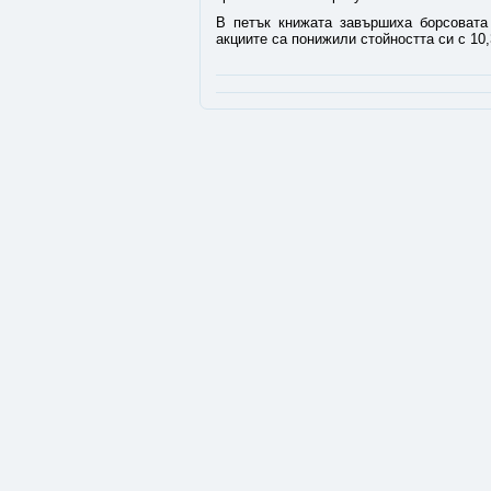
В петък книжата завършиха борсовата 
акциите са понижили стойността си с 10