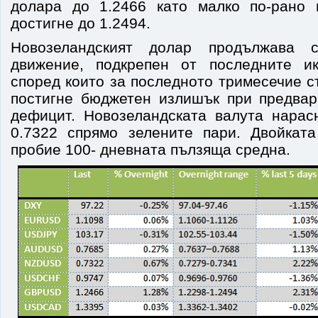
долара до 1.2466 като малко по-рано 
достигне до 1.2494.
Новозеландският долар продължава 
движение, подкрепен от последните ик
според които за последното тримесечие с
постигне бюджетен излишък при предвар
дефицит. Новозеландската валута нарас
0.7322 спрямо зелените пари. Двойкат
пробие 100- дневната пълзяща средна.