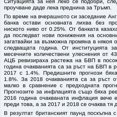
Ситуацията за нея леко се подобри, сле
проучване даде лека преднина за Тръмп.
По време на вчерашното си заседание Ан
банка остави основната лихва без пр
ниското ниво от 0.25%. От банката казах
да последват нови понижения на основни
загатвайки за възможна промяна в някоя о
следващата година. От институцията з
месечните количествени улеснения от 43
АЦБ ревизираха растежа на БВП в посок
година очакванията са за ръст на БВП в р
2017 с 1.4%. Предишните прогнози бях
1.8%. За 2018 очакванията са за ръст о
малко в сравнение с предходната прогн
Прогнозите за инфлацията също бяха рев
2016 година очакваната инфлация вече 
преди това, а за 2017 и 2018 се очаква тя 
В резултат британският паунд поскъпна 