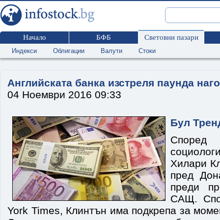
Начало
БФБ
Световни пазари
Индекси
Облигации
Валути
Стоки
Английската банка изстреля паунда наг
04 Ноември 2016 09:33
Бул Трен
Споре
социолог
Хилари Кл
пред Дон
преди пр
САЩ. Спо
York Times, Клинтън има подкрепа за мом