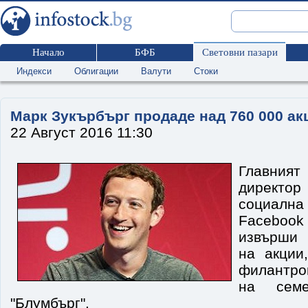
Начало
БФБ
Световни пазари
Индекси
Облигации
Валути
Стоки
Марк Зукърбърг продаде над 760 000 ак
22 Август 2016 11:30
Главния
директор
социалн
Faceboo
извърши 
на акции
филантро
на семе
"Блумбърг".