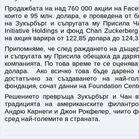
Продажбата на над 760 000 акции на Face
които е 95 млн. долара, е проведена от 
на Зукърбърг и съпругата му Присила Ч
Initiative Holdings и фонд Chan Zuckerber
на акция варира от 122,85 долара до 124,3
Припомняме, че след раждането на дъще
и съпругата му Присила обещаха да даря
компанията. По това време те се оценява
долара. Ако всичко това бъде дарено 
достатъчно за създаването на най-гол
фондация, сочат данни на Foundation Cente
Решението превръща Зукърбърг и Чан в
традицията на американските филантро
Андрю Карнеги и Джон Рокфелер, чиито ф
сред най-големите в страната.