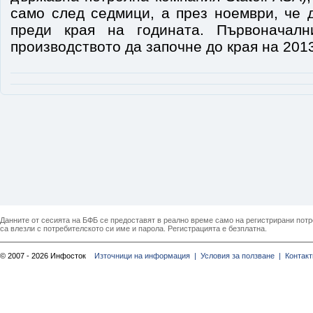
само след седмици, а през ноември, че 
преди края на годината. Първоначалн
производството да започне до края на 201
Данните от сесията на БФБ се предоставят в реално време само на регистрирани потреб
са влезли с потребителското си име и парола. Регистрацията е безплатна.
© 2007 - 2026 Инфосток
Източници на информация |
Условия за ползване |
Контакт