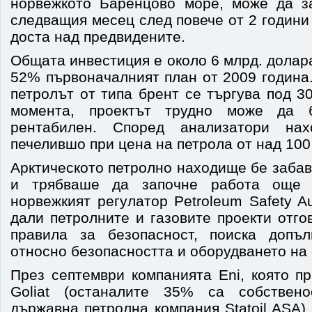
норвежкото Баренцово море, може да з
следващия месец след повече от 2 години
доста над предвидените.
Общата инвестиция е около 6 млрд. долара
52% първоначалният план от 2009 година
петролът от типа брент се търгува под 3
момента, проектът трудно може да б
рентабилен. Според анализатори на
печелившо при цена на петрола от над 100
Арктическото петролно находище бе забав
и трябваше да започне работа още 
норвежкият регулатор Petroleum Safety Au
дали петролните и газовите проекти отго
правила за безопасност, поиска допъл
относно безопасността и оборудването на 
През септември компанията Eni, която п
Goliat (останалите 35% са собствен
държавна петролна компания Statoil ASA),