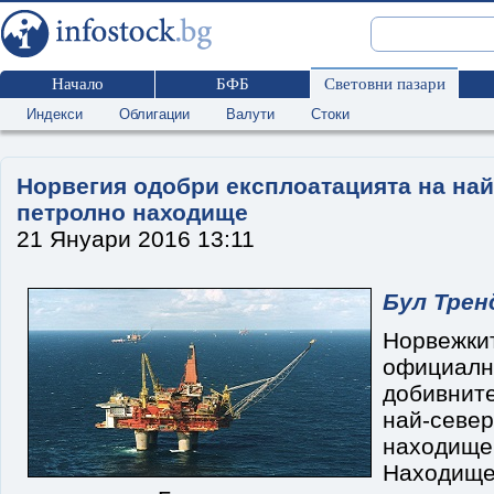
Начало
БФБ
Световни пазари
Индекси
Облигации
Валути
Стоки
Норвегия одобри експлоатацията на най
петролно находище
21 Януари 2016 13:11
Бул Трен
Норвежк
официа
добивни
най-сев
находище
Находище