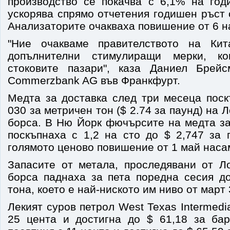
производство се покачва с 6,1% на год
ускорява спрямо отчетения годишен ръст 
Анализаторите очакваха повишение от 6 на
"Ние очакваме правителството на Ки
допълнителни стимулиращи мерки, ко
стоковите пазари", каза Даниел Брейс
Commerzbank AG във Франкфурт.
Медта за доставка след три месеца поск
030 за метричен тон ($ 2.74 за паунд) на
борса. В Ню Йорк фючърсите на медта за
поскъпнаха с 1,2 на сто до $ 2,747 за 
голямото ценово повишение от 1 май на
Запасите от метала, проследявани от Л
борса паднаха за пета поредна сесия д
тона, което е най-ниското им ниво от март 
Лекият суров петрол West Texas Intermedi
25 цента и достигна до $ 61,18 за бар