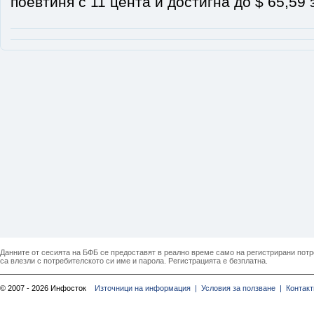
поевтиня с 11 цента и достигна до $ 65,59 
Данните от сесията на БФБ се предоставят в реално време само на регистрирани потреб
са влезли с потребителското си име и парола. Регистрацията е безплатна.
© 2007 - 2026 Инфосток
Източници на информация |
Условия за ползване |
Контакт