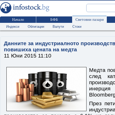
Начало
БФБ
Световни пазари
Индекси
Облигации
Валути
Стоки
Данните за индустриалното производств
повишиха цената на медта
11 Юни 2015 11:10
Медта пов
след кат
производ
инерция
Вloomberg
През пети
индустри