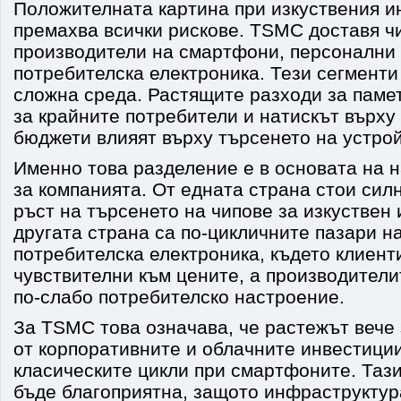
Положителната картина при изкуствения и
премахва всички рискове. TSMC доставя чи
производители на смартфони, персонални 
потребителска електроника. Тези сегменти
сложна среда. Растящите разходи за памет
за крайните потребители и натискът върху
бюджети влияят върху търсенето на устрой
Именно това разделение е в основата на 
за компанията. От едната страна стои сил
ръст на търсенето на чипове за изкуствен 
другата страна са по-цикличните пазари н
потребителска електроника, където клиенти
чувствителни към цените, а производители
по-слабо потребителско настроение.
За TSMC това означава, че растежът вече 
от корпоративните и облачните инвестиции
класическите цикли при смартфоните. Таз
бъде благоприятна, защото инфраструктур