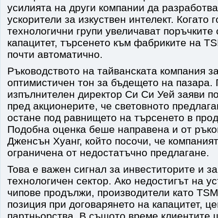
усилията на други компании да разработва
ускорители за изкуствен интелект. Когато 
технологични групи увеличават поръчките 
капацитет, търсенето към фабриките на T
почти автоматично.
Ръководството на тайванската компания з
оптимистичен тон за бъдещето на пазара. 
изпълнителен директор Си Си Уей заяви п
пред акционерите, че световното предлага
остане под равнището на търсенето в про
Подобна оценка беше направена и от ръко
Дженсън Хуанг, който посочи, че компания
ограничена от недостатъчно предлагане.
Това е важен сигнал за инвеститорите и за
технологичен сектор. Ако недостигът на 
чипове продължи, производители като TS
позиция при договарянето на капацитет, ц
партньорства. В същото време клиентите 