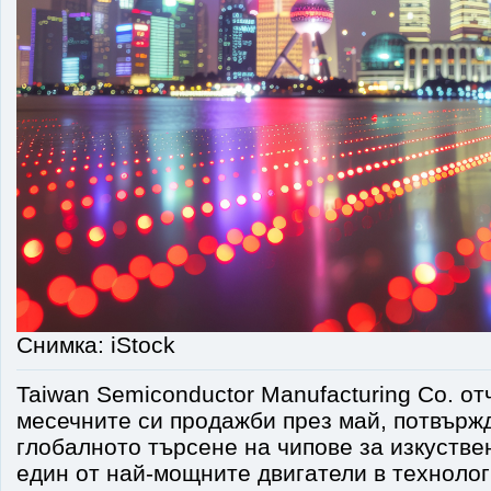
Снимка: iStock
Taiwan Semiconductor Manufacturing Co. от
месечните си продажби през май, потвържд
глобалното търсене на чипове за изкустве
един от най-мощните двигатели в технолог