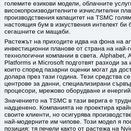
големите езикови модели, облачните услуг
високопроизводителните изчислителни пл
производствения капацитет на TSMC голям
настоящия бум в изкуствения интелект би 
сегашните си мащаби.
Растежът на приходите идва на фона на а
инвестиционни планове от страна на най-
технологични компании в света. Alphabet,
Platforms и Microsoft подготвят разходи за 
които според пазарни оценки могат да дос
долара през тази година. Тези средства се
центрове за данни, специализирани сървъ
процесори, мрежово оборудване и енергий
Значението на TSMC в тази верига е трудн
надценено. Компанията не проектира край
своите клиенти, но осигурява производств
най-модерните им чипове. Този модел я по
позиция: тя печели както от растежа на Nvid