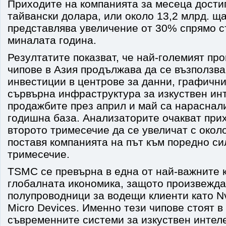
Приходите на компанията за месеца дости
тайвански долара, или около 13,2 млрд. ща
представлява увеличение от 30% спрямо 
миналата година.
Резултатите показват, че най-големият пр
чипове в Азия продължава да се възползва
инвестиции в центрове за данни, графичн
сървърна инфраструктура за изкуствен инт
продажбите през април и май са нараснал
годишна база. Анализаторите очакват при
второто тримесечие да се увеличат с окол
поставя компанията на път към поредно си
тримесечие.
TSMC се превърна в една от най-важните 
глобалната икономика, защото произвежда
полупроводници за водещи клиенти като Nv
Micro Devices. Именно тези чипове стоят в
съвременните системи за изкуствен интеле