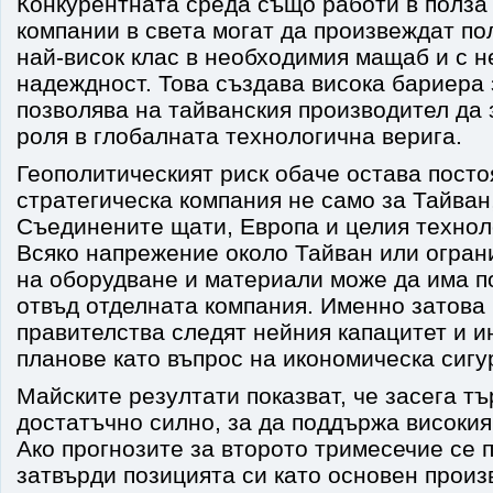
Конкурентната среда също работи в полза
компании в света могат да произвеждат п
най-висок клас в необходимия мащаб и с 
надеждност. Това създава висока бариера 
позволява на тайванския производител да
роля в глобалната технологична верига.
Геополитическият риск обаче остава пост
стратегическа компания не само за Тайван,
Съединените щати, Европа и целия технол
Всяко напрежение около Тайван или огран
на оборудване и материали може да има п
отвъд отделната компания. Именно затова
правителства следят нейния капацитет и 
планове като въпрос на икономическа сигу
Майските резултати показват, че засега т
достатъчно силно, за да поддържа високия
Ако прогнозите за второто тримесечие се
затвърди позицията си като основен произ