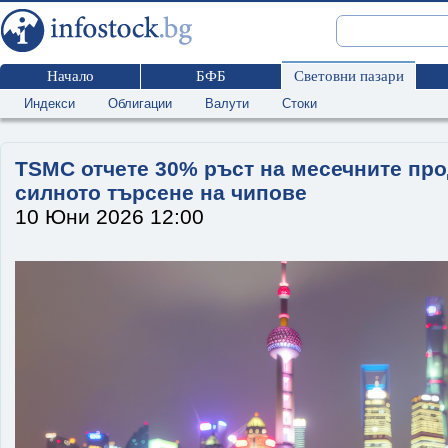
Начало
БФБ
Световни пазари
Индекси
Облигации
Валути
Стоки
TSMC отчете 30% ръст на месечните пр
силното търсене на чипове
10 Юни 2026 12:00