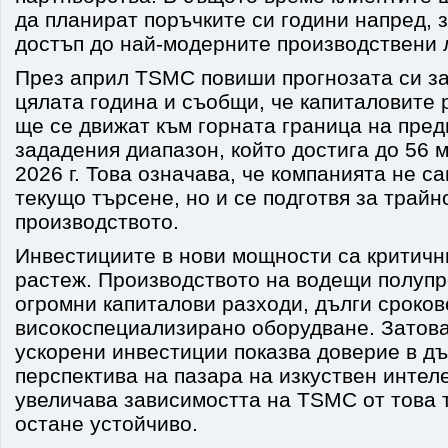
да планират поръчките си години напред, з
достъп до най-модерните производствени 
През април TSMC повиши прогнозата си з
цялата година и съобщи, че капиталовите 
ще се движат към горната граница на пре
зададения диапазон, който достига до 56 
2026 г. Това означава, че компанията не с
текущо търсене, но и се подготвя за трай
производството.
Инвестициите в нови мощности са критичн
растеж. Производството на водещи полупр
огромни капиталови разходи, дълги сроков
високоспециализирано оборудване. Затов
ускорени инвестиции показва доверие в д
перспектива на пазара на изкуствен интеле
увеличава зависимостта на TSMC от това 
остане устойчиво.