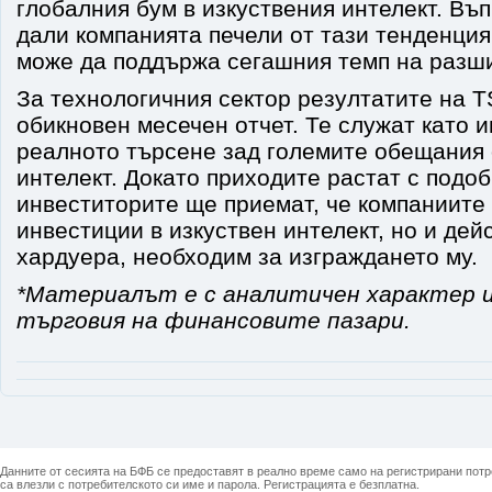
глобалния бум в изкуствения интелект. Въп
дали компанията печели от тази тенденция,
може да поддържа сегашния темп на разш
За технологичния сектор резултатите на T
обикновен месечен отчет. Те служат като и
реалното търсене зад големите обещания 
интелект. Докато приходите растат с подо
инвеститорите ще приемат, че компаниите 
инвестиции в изкуствен интелект, но и дей
хардуера, необходим за изграждането му.
*Материалът е с аналитичен характер и
търговия на финансовите пазари.
Данните от сесията на БФБ се предоставят в реално време само на регистрирани потреб
са влезли с потребителското си име и парола. Регистрацията е безплатна.