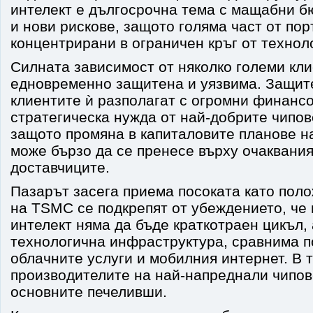
интелект е дългосрочна тема с мащабни б
и нови рискове, защото голяма част от пор
концентрирани в ограничен кръг от технол
Силната зависимост от няколко големи кл
едновременно защитена и уязвима. Защит
клиентите ѝ разполагат с огромни финансо
стратегическа нужда от най-добрите чипов
защото промяна в капиталовите планове н
може бързо да се пренесе върху очаквания
доставчиците.
Пазарът засега приема посоката като пол
на TSMC се подкрепят от убеждението, че 
интелект няма да бъде краткотраен цикъл, 
технологична инфраструктура, сравнима п
облачните услуги и мобилния интернет. В 
производителите на най-напреднали чипов
основните печеливши.