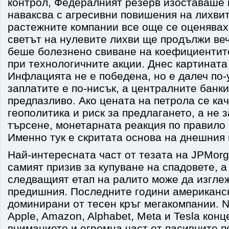
контрол, Федералният резерв изоставаше 
наваксва с агресивни повишения на лихвит
растежните компании все още се оценявах
светът на нулевите лихви ще продължи ве
беше болезнено свиване на коефициентите
при технологичните акции. Днес картината
Инфлацията не е победена, но е далеч по-
заплатите е по-нисък, а централните банки
предпазливо. Ако цената на петрола се ка
геополитика и риск за предлагането, а не 
търсене, монетарната реакция по правило 
Именно тук е скритата основа на днешния
Най-интересната част от тезата на JPMorg
самият призив за купуване на спадовете, а
следващият етап на ралито може да изгле
предишния. Последните години американск
доминирани от тесен кръг мегакомпании. Nvi
Apple, Amazon, Alphabet, Meta и Tesla кон
вниманието и огромна част от пасивните п