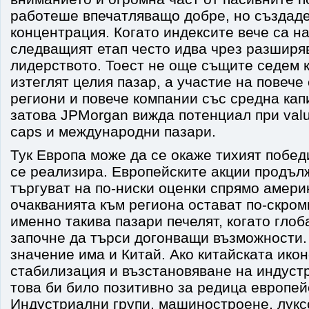
работеше впечатляващо добре, но създаде
концентрация. Когато индексите вече са на
следващият етап често идва чрез разширя
лидерството. Тоест не още същите седем 
изтеглят целия пазар, а участие на повече
региони и повече компании със средна ка
затова JPMorgan вижда потенциал при valu
caps и международни пазари.
Тук Европа може да се окаже тихият побед
се реализира. Европейските акции продъл
търгуват на по-ниски оценки спрямо амери
очакванията към региона остават по-скром
именно такива пазари печелят, когато глоб
започне да търси догонващи възможности
значение има и Китай. Ако китайската ико
стабилизация и възстановяване на индуст
това би било позитивно за редица европей
Индустриални групи, машиностроене, лукс