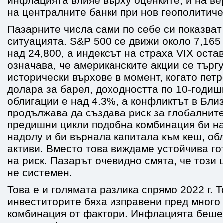
инфлацията влияе върху оценките, и на ве
на централните банки при нов геополитиче
Пазарните числа сами по себе си показват
ситуацията. S&P 500 се движи около 7,165
над 24,800, а индексът на страха VIX оста
означава, че американските акции се търг
исторически върхове в момент, когато петр
долара за барел, доходността по 10-годи
облигации е над 4.3%, а конфликтът в Близ
продължава да създава риск за глобалните
предишни цикли подобна комбинация би н
надолу и би върнала капитала към кеш, об
активи. Вместо това виждаме устойчива го
на риск. Пазарът очевидно смята, че този 
не системен.
Това е и голямата разлика спрямо 2022 г. Т
инвеститорите бяха изправени пред много
комбинация от фактори. Инфлацията беше