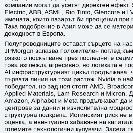
компании могат да усетят директен ефект. 
Electric, ABB, ASML, Rio Tinto, Glencore и 
имената, които пазарът би преоценил при 
Така подобрение в Азия може да се матер
доходност в Европа.
Полупроводниците остават сърцето на нас
JPMorgan запазва положителен поглед към
рязкото поскъпване през последните седми
това изглежда агресивно, но логиката е п
AI инфраструктурният цикъл продължава, 
първата линия на този растеж. Nvidia е на
победител, но зад нея стоят AMD, Broadc
Applied Materials, Lam Research и Micron. Д
Amazon, Alphabet и Meta продължават да и
центрове за данни и изчислителна мощност
структурна подкрепа. Истинският риск не е
оценка, а евентуално забавяне на капитал
големите технологични купувачи. Засега п