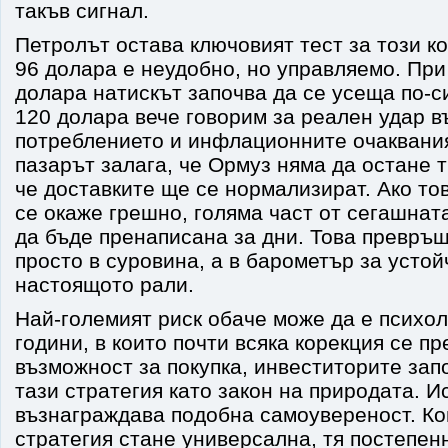
такъв сигнал.
Петролът остава ключовият тест за този к
96 долара е неудобно, но управляемо. Пр
долара натискът започва да се усеща по-с
120 долара вече говорим за реален удар в
потреблението и инфлационните очаквани
пазарът залага, че Ормуз няма да остане 
че доставките ще се нормализират. Ако т
се окаже грешно, голяма част от сегашнат
да бъде пренаписана за дни. Това превръ
просто в суровина, а в барометър за устой
настоящото рали.
Най-големият риск обаче може да е психол
години, в които почти всяка корекция се 
възможност за покупка, инвеститорите зап
тази стратегия като закон на природата. И
възнаграждава подобна самоувереност. Ко
стратегия стане универсална, тя постепен