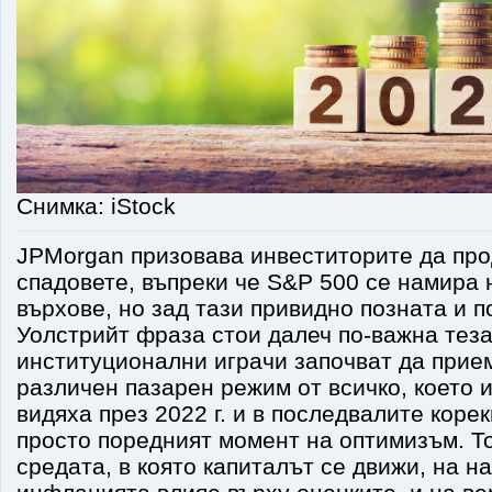
Снимка: iStock
JPMorgan призовава инвеститорите да про
спадовете, въпреки че S&P 500 се намира 
върхове, но зад тази привидно позната и 
Уолстрийт фраза стои далеч по-важна теза
институционални играчи започват да приема
различен пазарен режим от всичко, което 
видяха през 2022 г. и в последвалите корек
просто поредният момент на оптимизъм. Т
средата, в която капиталът се движи, на на