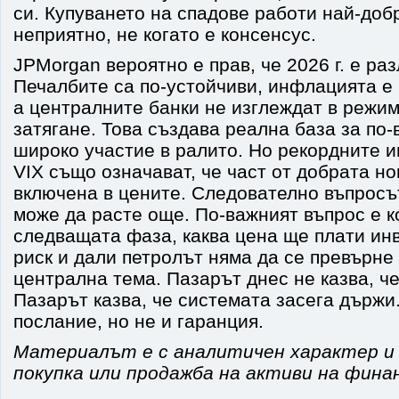
си. Купуването на спадове работи най-добр
неприятно, не когато е консенсус.
JPMorgan вероятно е прав, че 2026 г. е ра
Печалбите са по-устойчиви, инфлацията е
а централните банки не изглеждат в режим
затягане. Това създава реална база за по-
широко участие в ралито. Но рекордните и
VIX също означават, че част от добрата но
включена в цените. Следователно въпросъ
може да расте още. По-важният въпрос е к
следващата фаза, каква цена ще плати инв
риск и дали петролът няма да се превърне
централна тема. Пазарът днес не казва, че
Пазарът казва, че системата засега държи.
послание, но не и гаранция.
Материалът е с аналитичен характер и 
покупка или продажба на активи на фина