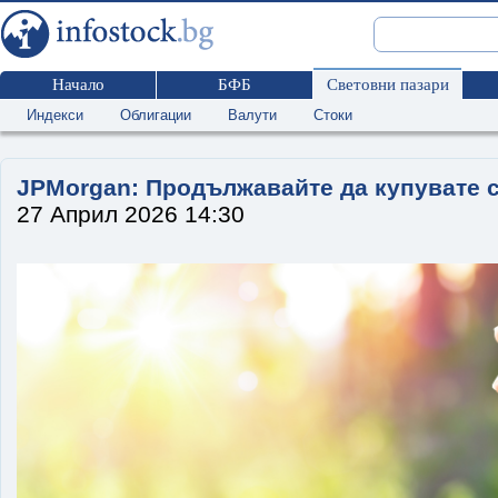
Начало
БФБ
Световни пазари
Индекси
Облигации
Валути
Стоки
JPMorgan: Продължавайте да купувате 
27 Април 2026 14:30