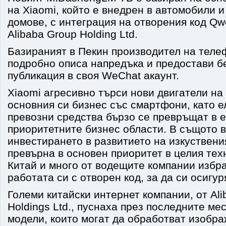
на Xiaomi, който е внедрен в автомобили и
домове, с интеграция на отворения код Qw
Alibaba Group Holding Ltd.
Базираният в Пекин производител на теле
подробно описа напредъка и предостави б
публикация в своя WeChat акаунт.
Xiaomi агресивно търси нови двигатели на
основния си бизнес със смартфони, като е
превозни средства бързо се превръщат в е
приоритетните бизнес области. В същото 
инвестирането в развитието на изкуствени
превърна в основен приоритет в целия тех
Китай и много от водещите компании избр
работата си с отворен код, за да си осигур
Големи китайски интернет компании, от Ali
Holdings Ltd., пуснаха през последните ме
модели, които могат да обработват изображ