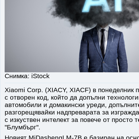
Снимка: iStock
Xiaomi Corp. (XIACY, XIACF) в понеделник 
с отворен код, който да допълни технологи
автомобили и домакински уреди, допълнит
разгорещявайки надпреварата за изгражд
с изкуствен интелект за повече от просто т
"Блумбърг".
Новият MiDashengLM-7B е базиран на осн