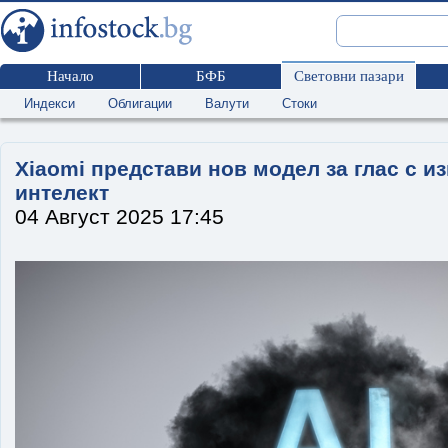
Начало
БФБ
Световни пазари
Индекси
Облигации
Валути
Стоки
Xiaomi представи нов модел за глас с и
интелект
04 Август 2025 17:45