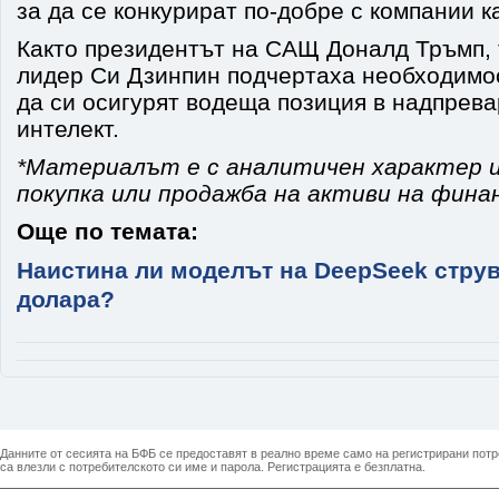
за да се конкурират по-добре с компании к
Както президентът на САЩ Доналд Тръмп, 
лидер Си Дзинпин подчертаха необходимо
да си осигурят водеща позиция в надпрева
интелект.
*Материалът е с аналитичен характер и
покупка или продажба на активи на фина
Още по темата:
Наистина ли моделът на DeepSeek стру
долара?
Данните от сесията на БФБ се предоставят в реално време само на регистрирани потреб
са влезли с потребителското си име и парола. Регистрацията е безплатна.