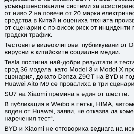
усъвършенстваните системи за асистира
от ниво 2 на повече от 20 марки електриче
средства в Китай и оцениха тяхната произ
от сценарии с по-висок риск от инциденти 
градски трафик.
Тестовите видеоклипове, публикувани от D
вирусни в китайските социални медии.
Tesla постигна най-добри резултати в тест
сред 36 модела, като Model 3 и Model X пр
сценария, докато Denza Z9GT на BYD и по
Huawei Aito M9 се провалиха в три сценари
SU7 на Xiaomi премина в един от шестте.
В публикация в Weibo в петък, HIMA, авто
воден от Huawei, заяви, че отказва да коме
наречения тест“.
BYD и Xiaomi не отговориха веднага на ис