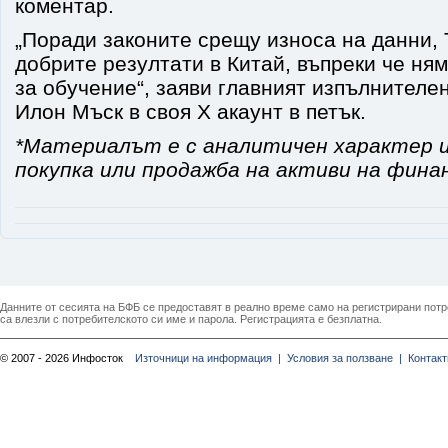
коментар.
„Поради законите срещу износа на данни, T
добрите резултати в Китай, въпреки че ня
за обучение“, заяви главният изпълнителен
Илон Мъск в своя X акаунт в петък.
*Материалът е с аналитичен характер и
покупка или продажба на активи на фина
Данните от сесията на БФБ се предоставят в реално време само на регистрирани потреб
са влезли с потребителското си име и парола. Регистрацията е безплатна.
© 2007 - 2026 Инфосток
Източници на информация |
Условия за ползване |
Контакт