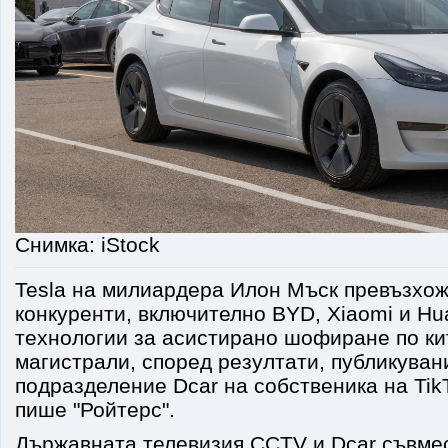
Снимка: iStock
Tesla на милиардера Илон Мъск превъзхож
конкуренти, включително BYD, Xiaomi и Hua
технологии за асистирано шофиране по ки
магистрали, според резултати, публикуван
подразделение Dcar на собственика на Tik
пише "Ройтерс".
Държавната телевизия CCTV и Dcar съвме