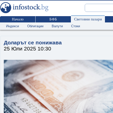
Начало
БФБ
Световни пазари
Индекси
Облигации
Валути
Стоки
Доларът се понижава
25 Юли 2025 10:30