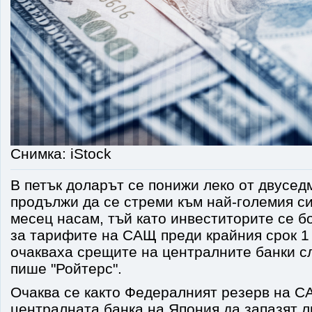
Снимка: iStock
В петък доларът се понижи леко от двусед
продължи да се стреми към най-големия си
месец насам, тъй като инвеститорите се б
за тарифите на САЩ преди крайния срок 1 
очакваха срещите на централните банки 
пише "Ройтерс".
Очаква се както Федералният резерв на СА
централната банка на Япония да запазят 