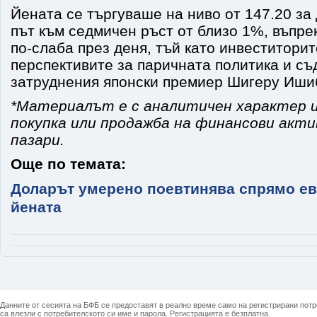
Йената се търгуваше на ниво от 147.20 за 
път към седмичен ръст от близо 1%, въпре
по-слаба през деня, тъй като инвеститори
перспективите за паричната политика и съ
затруднения японски премиер Шигеру Иши
*Материалът е с аналитичен характер и
покупка или продажба на финансови акт
пазари.
Още по темата:
Доларът умерено поевтинява спрямо ев
йената
Данните от сесията на БФБ се предоставят в реално време само на регистрирани потреб
са влезли с потребителското си име и парола. Регистрацията е безплатна.