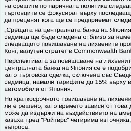
на срещите по паричната политика следва
търговците се фокусират върху последващ
да преценят кога ще се предприемат след
„Срещата на централната банка на Япони
седмица ще бъде следена отблизо за наме
следващото повишаване на лихвените проц
Конг, валутен стратег в Commonwealth Bank 
Перспективата за повишаване на лихвенит
централната банка на Япония се е подобри
като търговска сделка, сключена със Съед
седмица, намали тарифите до 15% върху в
автомобили от Япония.
Но краткосрочното повишаване на лихвени
ли е решено, като времето зависи от това
може да издържи на въздействието на аме
казаха пред "Ройтерс" четирима източника,
въпроса.