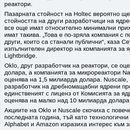
реактори.
Пазарната стойност на Holtec вероятно щ
стойността на други разработчици на ядр
все още имат относително минимални прих
имат такива. „Това е по-зряла компания с 
други, които са станали публични“, каза Се
изпълнителен директор на компанията за 
Lightbridge.
Oklo, друг разработчик на реактори, се оц
долара, а компанията за микрореактори Na
оценява на 1,5 милиарда долара. Nuscale,
разработчик на дребномащабни ядрени пр
единственият с лиценз от Комисията за яд
оценява на малко над 10 милиарда долара
Акциите на Oklo и Nuscale скочиха с повеч
последната година, тъй като технологични
Alphabet и Amazon изразиха интерес към з