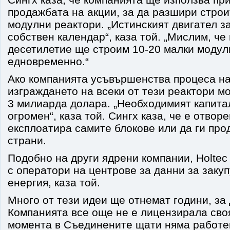
продажбата на акции, за да разшири строи
модулни реактори. „Истинският двигател за
собствен календар“, каза той. „Мислим, ч
десетилетие ще строим 10-20 малки модул
едновременно.“
Ако компанията усъвършенства процеса на
изграждането на всеки от тези реактори м
3 милиарда долара. „Необходимият капитал
огромен“, каза той. Сингх каза, че е отворе
експлоатира самите блокове или да ги про
страни.
Подобно на други ядрени компании, Holtec
с оператори на центрове за данни за заку
енергия, каза той.
Много от тези идеи ще отнемат години, за 
Компанията все още не е лицензирала своя
момента в Съединените щати няма работ