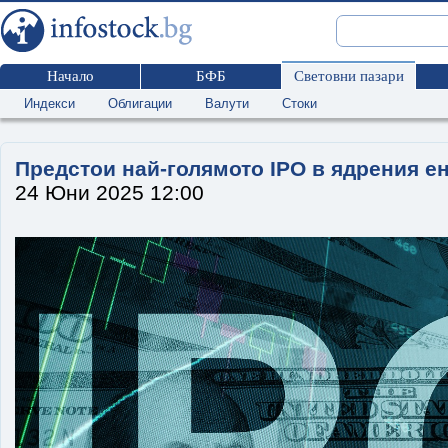
Начало
БФБ
Световни пазари
Индекси
Облигации
Валути
Стоки
Предстои най-голямото IPO в ядрения е
24 Юни 2025 12:00