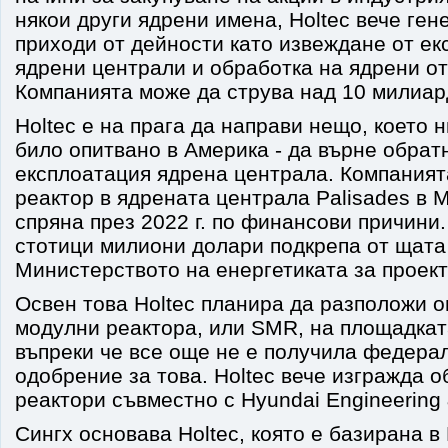
някои други ядрени имена, Holtec вече ге
приходи от дейности като извеждане от ек
ядрени централи и обработка на ядрени о
Компанията може да струва над 10 милиар
Holtec е на прага да направи нещо, което н
било опитвано в Америка - да върне обрат
експлоатация ядрена централа. Компаният
реактор в ядрената централа Palisades в 
спряна през 2022 г. по финансови причини.
стотици милиони долари подкрепа от щата
Министерството на енергетиката за проект
Освен това Holtec планира да разположи 
модулни реактора, или SMR, на площадкат
въпреки че все още не е получила федера
одобрение за това. Holtec вече изгражда о
реактори съвместно с Hyundai Engineering 
Сингх основава Holtec, която е базирана в