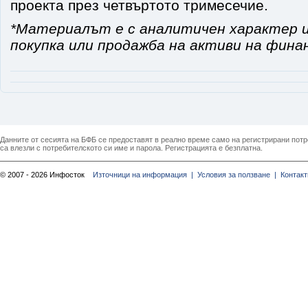
проекта през четвъртото тримесечие.
*Материалът е с аналитичен характер и
покупка или продажба на активи на фина
Данните от сесията на БФБ се предоставят в реално време само на регистрирани потреб
са влезли с потребителското си име и парола. Регистрацията е безплатна.
© 2007 - 2026 Инфосток
Източници на информация |
Условия за ползване |
Контакт