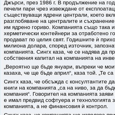
Джърси, през 1986 г. В продължение на го
печели пари чрез извеждане от експлоатац
съществуващи ядрени централи, което вк
разглобяване на централите и съхранение
им ядрено гориво. Компанията също така 
херметически контейнери за отработено го
продават по целия свят. Годишните ѝ прих
милиона долара, според източник, запозна
компанията. Сингх каза, че се надява да п
собствения капитал на компанията на инве
„Вероятно ще бъде януари, въпреки че мои
казаха, че ще бъде април“, каза той. „Те са
Сингх каза, че обсъжда с консултантите д
книги на компанията „са на ниво, за да бъ
компания“. Говорител на компанията заяви 
е имал предвид софтуера и технологията з
компанията, а не финансовия ѝ контрол.
Сингх каза, че компанията ще използва пр