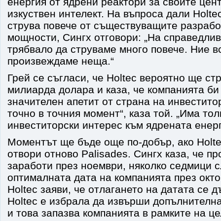
енергия от ядрени реактори за своите цен
изкуствен интелект. На въпроса дали Holte
струва повече от съществуващите разрабо
мощности, Сингх отговори: „На справедлив
трябвало да струваме много повече. Ние 
произвеждаме неща.“
Грей се съгласи, че Holtec вероятно ще ст
милиарда долара и каза, че компанията би
значителен апетит от страна на инвеститор
точно в точния момент“, каза той. „Има то
инвеститорски интерес към ядрената енерг
Моментът ще бъде още по-добър, ако Holt
отвори отново Palisades. Сингх каза, че п
заработи през ноември, няколко седмици с
оптималната дата на компанията през окто
Holtec заяви, че отлагането на датата се д
Holtec е избрала да извърши допълнителна
и това запазва компанията в рамките на ц