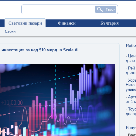
Световни пазари
Финанси
България
Стоки
Най-
: инвестиция за над $10 млрд. в Scale AI
Цен
дъно
Рей
дълг
Уор
Нито 
униве
Арт
от 1 
Toyo
долар
Валу
Вал