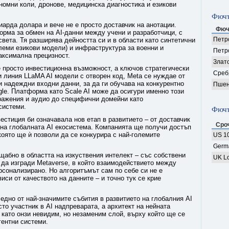
ономни коли, дронове, медицинска диагностика и езикови
Фючъ
иарда долара и вече не е просто доставчик на анотации.
Фюч
ма за обмен на AI-данни между учени и разработчици, с
Петро
света. Тя разширява дейността си и в области като синтетични
леми езикови модели) и инфраструктура за военни и
Петр
аксимална прецизност.
Злат
не просто инвестиционна възможност, а ключов стратегически
Среб
и линия LLaMA AI модели с отворен код, Meta се нуждае от
 надеждни входни данни, за да ги обучава на конкурентно
Пшен
le. Платформа като Scale AI може да осигури именно този
бражения и аудио до специфични домейни като
системи.
Фючъ
вестиция би означавала нов етап в развитието – от доставчик
Сро
 на глобалната AI екосистема. Компанията ще получи достъп
която ще ѝ позволи да се конкурира с най-големите
US 10
Germ
абно в областта на изкуствения интелект – със собствени
UK Lo
 да изгради Metaverse, в който взаимодействието между
рсонализирано. Но алгоритъмът сам по себе си не е
иси от качеството на данните – и точно тук се крие
едно от най-значимите събития в развитието на глобалния AI
сто участник в AI надпреварата, а архитект на нейната
 като онзи невидим, но незаменим слой, върху който ще се
ентни системи.