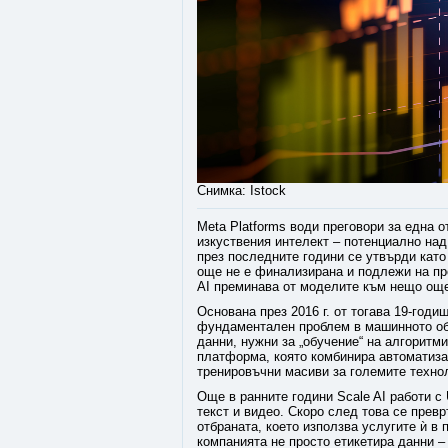
Снимка: Istock
Meta Platforms води преговори за една 
изкуствения интелект – потенциално над
през последните години се утвърди като
още не е финализирана и подлежи на про
AI преминава от моделите към нещо още
Основана през 2016 г. от тогава 19-годи
фундаментален проблем в машинното обу
данни, нужни за „обучение“ на алгоритм
платформа, която комбинира автоматиза
тренировъчни масиви за големите технол
Още в ранните години Scale AI работи с U
текст и видео. Скоро след това се прев
отбраната, което използва услугите ѝ в 
компанията не просто етикетира данни –