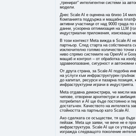
„тренират“ интелигентни системи за авт
модели.
Днес Scale AI е оценена на близо 14 мил
Компанията поддържа и мащабна платфор
активни участници от над 9000 града по 
данни, ускорена оптимизация на LLM (го
индустриални приложения, изискващи м
В този контекст Meta вижда в Scale AI 
партньор. След старта на собствената с
изключително голямо количество точни и
ниво спрямо системите на OpenAI и Goog
мащаб и контрол – от обработка на изо
здравеопазване, сигурност и автономни 
От друга страна, за Scale AI подобна ин
на услуги към инфраструктурен гръбнак
до капитал, ресурси и пазарна позиция, 
инфраструктурни играчи в индустрията.
Meta отдавна демонстрира, че мисли мащ
чипове, отворени архитектури и амбиция
потребител и AI ще бъде постоянно и пе
достатъчен. Качеството на интелекта зав
стойността на партньор като Scale AI.
Ако сделката се осъществи, тя ще бъде 
пейзаж. Meta ще заяви, че вече не е про
инфраструктура. Scale AI ще се утвърди
изгражда следващото поколение интелиг