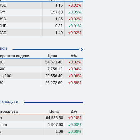
USD
1.16
0.02%
▼
JPY
157.68
0.05%
▲
USD
1.35
0.02%
▼
CHF
0.81
0.01%
▲
CAD
1.40
0.02%
▼
кси
ерентен индекс
Цена
Δ%
30
54 573.40
0.02%
▼
500
7 758.12
0.04%
▼
aq 100
29 556.40
0.08%
▼
30
26 272.60
0.59%
▼
товалути
птовалута
Цена
Δ%
in
64 533.50
0.10%
▼
reum
1 907.63
0.03%
▲
e
1.06
0.08%
▲