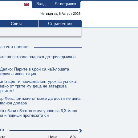
Вход
Регистрация
|
Четвъртък, 6 Август 2026
Света
Справочник
четени новини
ите на петрола паднаха до триседмично
 Далио: Парите в брой са най-лошата
осрочна инвестиция
ън Бъфет и неочакваният урок за успеха:
едно от трите му деца не завършва
рситет!
ър Хейс: Биткойнът може да достигне цена
милион долара
ta обяви обратно изкупуване за 6,3 млрд.
а и повиши прогнозата си
ти
ута
Цена
Δ%