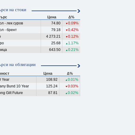
рси на стоки
ърс
Цена
Δ%
л - лек суров
74.80
0.09%
▼
ол - брент
79.18
0.42%
▼
о
4 273.21
0.12%
▼
ро
25.68
1.17%
▲
ица
643.50
0.21%
▲
рси на облигации
чност
Цена
Δ%
 Year
108.92
0.01%
▲
any Bund 10 Year
125.24
0.03%
▼
ng Gilt Future
87.81
0.02%
▲