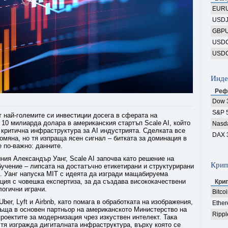
EUR
USD
GBP
USD
USD
Инде
Реф
Dow 
S&P 
от най-големите си инвестиции досега в сферата на
 10 милиарда долара в американския стартъп Scale AI, който
Nasd
 критична инфраструктура за AI индустрията. Сделката все
DAX 
мяна, но тя изпраща ясен сигнал – битката за доминация в
 по-важно: данните.
шния Александър Уанг, Scale AI започва като решение на
Крип
чение – липсата на достатъчно етикетирани и структурирани
и. Уанг напуска MIT с идеята да изгради мащабируема
ция с човешка експертиза, за да създава висококачествени
Кри
огични играчи.
Bitco
ber, Lyft и Airbnb, като помага в обработката на изображения,
Ethe
ръща в основен партньор на американското Министерство на
Rippl
проектите за модернизация чрез изкуствен интелект. Така
 тя изгражда дигиталната инфраструктура, върху която се