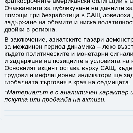
краткосрочните американски облигации в а
Очакванията за публикуване на данните за
помощи при безработица в САЩ доведоха 
задържане на обемите и ниска волатилнос
двойки в региона.
В заключение, азиатските пазари демонст
за междинен период динамика – леко възс
където политическите и монетарни сигнал
и задържане на позициите в условията на 
Основният акцент остава върху САЩ, къд
трудови и инфлационни индикатори ще зад
глобалната търговия в края на седмицата.
*Материалът е с аналитичен характер и
покупка или продажба на активи.