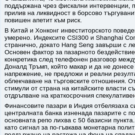
поддържана чрез фискални интервенции, 
прилив на ликвидност в борсово търгуван
повишен апетит към риск.
В Китай и Хонконг инвеститорското поведе
умерено. Индексите CSI300 и Shanghai Co
странично, докато Hang Seng завърши с ле
Основен фактор за пазарното бездействие
конкретика след телефонен разговор межд
Доналд Тръмп, който макар и да не донес
напрежение, не предложи и реални резулт
облекчаване на търговските отношения. О
стимули от страна на китайските власти с
отдръпване на краткосрочния спекулативе
Финансовите пазари в Индия отбелязаха си
централната банка изненада пазарите с п
основната репо лихва с 50 базисни пункта.
като сигнал за по-гъвкава монетарна полит
поддържане на растежа на фона на спада