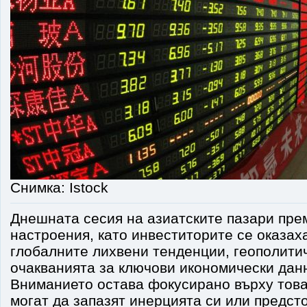
Снимка: Istock
Днешната сесия на азиатските пазари пре
настроения, като инвеститорите се оказах
глобалните лихвени тенденции, геополити
очакванията за ключови икономически дан
Вниманието остава фокусирано върху това
могат да запазят инерцията си или предст