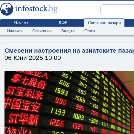
Начало
БФБ
Световни пазари
Индекси
Облигации
Валути
Стоки
Смесени настроения на азиатските паза
06 Юни 2025 10:00