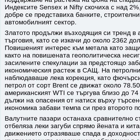
Индексите Sensex и Nifty скочиха с над 2%
добре се представиха банките, строителни
автомобилният сектор.
Златото продължи възходящия си тренд в 
търговия, като се изкачи до около 2362 до
Повишеният интерес към метала като защи
както на повишената геополитическа несигу
засилените спекулации за предстоящо заб
икономическия растеж в САЩ. На петролни
наблюдаваше лека корекция, като фючърси
петрол от сорт Brent се движат около 78.50
американският WTI се търгува близо до 74
дължи на опасения от натиск върху търсен
икономика забави темпа си през второто п
Валутните пазари останаха сравнително с
отбеляза леки загуби спрямо йената и кита
движението отразяваше спада в доходност