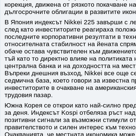
корекция, движена от рязкото покачване н
дългосрочните облигации в развитите ико
В Япония индексът Nikkei 225 завърши с ле
след като инвеститорите реагираха полож
последните корпоративни резултати в техн
относителната стабилност на йената спря
обаче остава чувствителен към движениет
тъй като то директно влияе на политиката
централна банка и на доходността на мест
Въпреки днешния възход, Nikkei все още с
седмична база, което говори за известна 
инвеститорите в очакване на американския
трудовия пазар.
Южна Корея се открои като най-силно пре
за деня. Индексът Kospi отбеляза ръст над
позитивни сигнали за възможни стимули от
правителството и силен интерес към техно
Очакванията, че местната икономика може