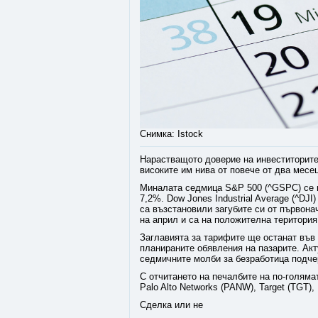
Снимка: Istock
Нарастващото доверие на инвеститорите
високите им нива от повече от два месе
Миналата седмица S&P 500 (^GSPC) се п
7,2%. Dow Jones Industrial Average (^DJI
са възстановили загубите си от първона
на април и са на положителна територия
Заглавията за тарифите ще останат във
планираните обявления на пазарите. Акт
седмичните молби за безработица подче
С отчитането на печалбите на по-голяма
Palo Alto Networks (PANW), Target (TGT
Сделка или не