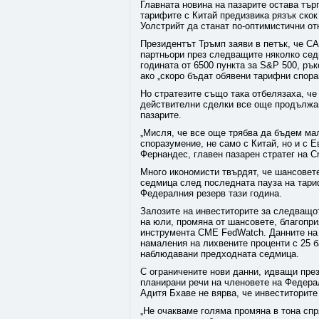
Главната новина на пазарите остава тър
тарифите с Китай предизвика рязък скок
Уолстрийт да станат по-оптимистични от
Президентът Тръмп заяви в петък, че С
партньори през следващите няколко сед
годината от 6500 пункта за S&P 500, ръ
ако „скоро бъдат обявени тарифни спора
Но стратезите също така отбелязаха, че 
действителни сделки все още продължав
пазарите.
„Мисля, че все още трябва да бъдем ма
споразумение, не само с Китай, но и с Е
Фернандес, главен пазарен стратег на Cr
Много икономисти твърдят, че шансовет
седмица след последната пауза на тари
Федералния резерв тази година.
Залозите на инвеститорите за следващот
на юли, промяна от шансовете, благопр
инструмента CME FedWatch. Данните на B
намаления на лихвените проценти с 25 ба
наблюдавани предходната седмица.
С ограничените нови данни, идващи пре
планирани речи на членовете на Федерал
Адитя Бхаве не вярва, че инвеститорите
„Не очакваме голяма промяна в тона спр