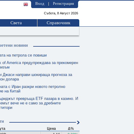
Вход
Регистрация
|
Събота, 8 Август 2026
Света
Справочник
четени новини
ата на петрола се повиши
k of America предупреждава за прекомерен
мизъм
и Джаси направи шокираща прогноза за
ион долара
ната с Иран разкри новото петролно
е на Китай
ъриджът превръща ETF пазара в казино. И
емът вече не е само за дребните
ститори
ти
ута
Цена
Δ%