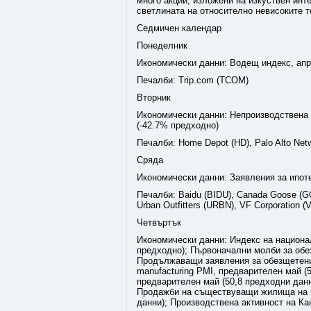
много акции, изложени на изкуствен инт
светлината на относително невисоките т
Седмичен календар
Понеделник
Икономически данни: Водещ индекс, апри
Печалби: Trip.com (TCOM)
Вторник
Икономически данни: Непроизводствена
(-42.7% предходно)
Печалби: Home Depot (HD), Palo Alto Netw
Сряда
Икономически данни: Заявления за ипот
Печалби: Baidu (BIDU), Canada Goose (G
Urban Outfitters (URBN), VF Corporation 
Четвъртък
Икономически данни: Индекс на национал
предходно); Първоначални молби за обез
Продължаващи заявления за обезщетения
manufacturing PMI, предварителен май (5
предварителен май (50,8 предходни данн
Продажби на съществуващи жилища на м
данни); Производствена активност на Ка