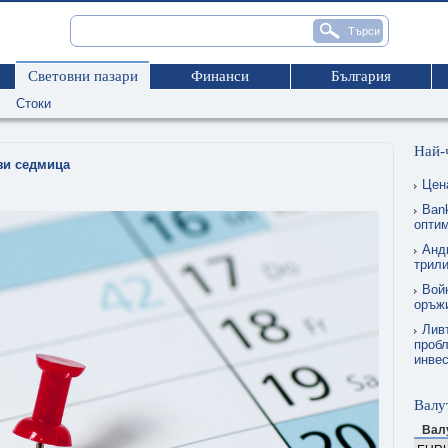
Световни пазари
Финанси
България
Стоки
Най-
ази седмица
Цен
Ban
опти
Анд
трил
Вой
оръжи
Лив
пробл
инве
Валу
Вал