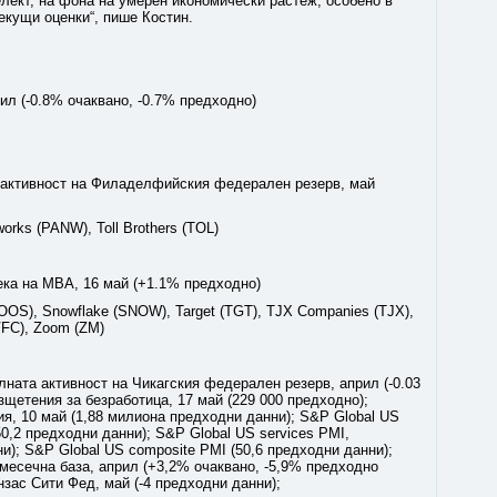
елект, на фона на умерен икономически растеж, особено в
екущи оценки“, пише Костин.
л (-0.8% очаквано, -0.7% предходно)
 активност на Филаделфийския федерален резерв, май
orks (PANW), Toll Brothers (TOL)
ека на MBA, 16 май (+1.1% предходно)
OOS), Snowflake (SNOW), Target (TGT), TJX Companies (TJX),
(VFC), Zoom (ZM)
ната активност на Чикагския федерален резерв, април (-0.03
щетения за безработица, 17 май (229 000 предходно);
, 10 май (1,88 милиона предходни данни); S&P Global US
0,2 предходни данни); S&P Global US services PMI,
и); S&P Global US composite PMI (50,6 предходни данни);
есечна база, април (+3,2% очаквано, -5,9% предходно
нзас Сити Фед, май (-4 предходни данни);