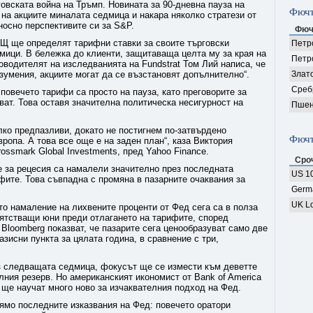
говската война на Тръмп. Новината за 90-дневна пауза на
Фючъ
 на акциите миналата седмица и накара няколко стратези от
носно перспективите си за S&P.
Фюч
АЩ ще определят тарифни ставки за своите търговски
Петро
мици. В бележка до клиенти, защитаваща целта му за края на
Петр
ководителят на изследванията на Fundstrat Том Лий написа, че
зумения, акциите могат да се възстановят допълнително“.
Злат
Среб
повечето тарифи са просто на пауза, като преговорите за
ат. Това оставя значителна политическа несигурност на
Пшен
лко предпазливи, докато не постигнем по-затвърдено
Фючъ
вропа. А това все още е на заден план“, каза Виктория
ossmark Global Investments, пред Yahoo Finance.
Сро
е за рецесия са намалели значително през последната
US 10
фите. Това съвпадна с промяна в пазарните очаквания за
Germ
UK Lo
о намаление на лихвените проценти от Фед сега са в полза
иятстващи юни преди отлагането на тарифите, според
loomberg показват, че пазарите сега ценообразуват само две
зисни пункта за цялата година, в сравнение с три,
з следващата седмица, фокусът ще се измести към деветте
ния резерв. Но американският икономист от Bank of America
 ще научат много ново за изчаквателния подход на Фед.
ямо последните изказвания на Фед: повечето оратори