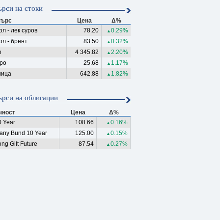
рси на стоки
ърс
Цена
Δ%
л - лек суров
78.20
0.29%
▲
ол - брент
83.50
0.32%
▲
о
4 345.82
2.20%
▲
ро
25.68
1.17%
▲
ица
642.88
1.82%
▲
рси на облигации
чност
Цена
Δ%
 Year
108.66
0.16%
▲
any Bund 10 Year
125.00
0.15%
▲
ng Gilt Future
87.54
0.27%
▲