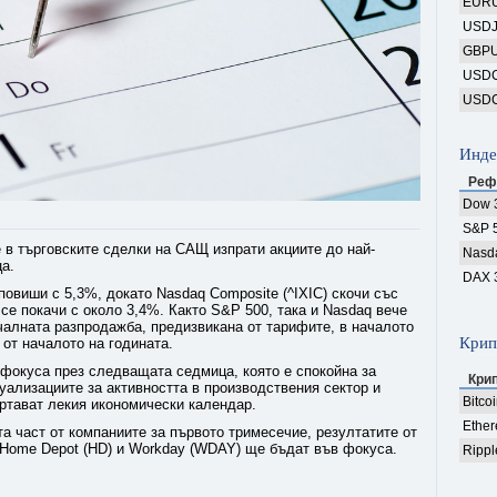
EUR
USD
GBP
USD
USD
Инде
Реф
Dow 
S&P 
 в търговските сделки на САЩ изпрати акциите до най-
Nasd
ца.
DAX 
овиши с 5,3%, докато Nasdaq Composite (^IXIC) скочи със
) се покачи с около 3,4%. Както S&P 500, така и Nasdaq вече
чалната разпродажба, предизвикана от тарифите, в началото
Крип
 от началото на годината.
 фокуса през следващата седмица, която е спокойна за
Кри
уализациите за активността в производствения сектор и
Bitco
ртават лекия икономически календар.
Ethe
та част от компаниите за първото тримесечие, резултатите от
), Home Depot (HD) и Workday (WDAY) ще бъдат във фокуса.
Rippl