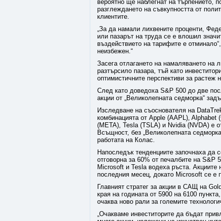
вероятно ще наблегнат на търпението, 
разглеждането на съвкупността от полит
клиентите.
„За да намали лихвените проценти, Феде
или пазарът на труда се е влошил значи
въздействието на тарифите е отминало“,
неизбежен.“
Засега отлагането на намаляването на л
разтърсило пазара, тъй като инвеститор
оптимистичните перспективи за растеж 
След като доведоха S&P 500 до две пос
акции от „Великолепната седморка“ задъ
Изследване на съоснователя на DataTrek
комбинацията от Apple (AAPL), Alphabet
(META), Tesla (TSLA) и Nvidia (NVDA) е 
Всъщност, без „Великолепната седморка
работата на Колас.
Напоследък тенденциите започнаха да с
отговорна за 60% от печалбите на S&P 50
Microsoft и Tesla водеха ръста. Акциите 
последния месец, докато Microsoft се е 
Главният стратег за акции в САЩ на Gol
края на годината от 5900 на 6100 пункта
очаква ново рали за големите технолог
„Очакваме инвеститорите да бъдат прив