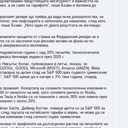
подчертавайки предстоящата несигурност и важността на
ики, а не само на тарифите“, пише Бхаве в бележка до
ралният резерв ще трябва да види ясни доказателства, че
телно, или инфлацията е започнала да намалява, след като
 пише Бхаве. „Нито един от двата резултата не изглежда
ихвените проценти от страна на Федералния резерв не е
ите са се насочили към рискови активи на фона на по-
на американската икономика.
ледователни години с над 20% печалби, технологичните
ржаха бенчмарк индекса през 2025 г.
 Никълъс Колас, публикувано в петък, показа, че
 (GOOGL, GOOG), Microsoft (MSFT), Amazon (AMZN), Meta
отговорна за целия спад на S&P 500 през първото тримесечие.
“, S&P 500 щеше да е нагоре с 2% тази година, според
е променят. Кохортата на големите технологични компании е
0 от началото на май, като големите ралита от Nvidia,
на Tesla и Nvidia са се покачили с около 30% или повече през
покачил с около 20%.
dman Sachs, Дейвид Костин, повиши целта си за S&P 500 за
, след паузата на китайските тарифи и вярва, че може да се
ични компании след силното първо тримесечие.
лечени от профилите на дългосрочен растеж на печалбите на