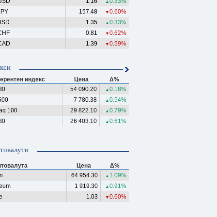
USD
1.16
0.33%
▲
JPY
157.48
0.60%
▼
USD
1.35
0.33%
▲
CHF
0.81
0.62%
▼
CAD
1.39
0.59%
▼
кси
ерентен индекс
Цена
Δ%
30
54 090.20
0.18%
▲
500
7 780.38
0.54%
▲
aq 100
29 822.10
0.79%
▲
30
26 403.10
0.61%
▲
товалути
птовалута
Цена
Δ%
in
64 954.30
1.09%
▲
reum
1 919.30
0.91%
▲
e
1.03
0.60%
▼