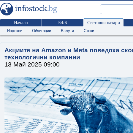
Начало
БФБ
Световни пазари
Индекси
Облигации
Валути
Стоки
Акциите на Amazon и Meta поведоха ско
технологични компании
13 Май 2025 09:00