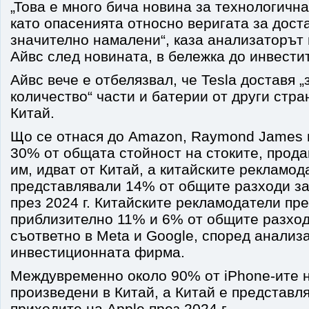
„Това е много бича новина за технологична
като опасенията относно веригата за дост
значително намалени“, каза анализаторът
Айвс след новината, в бележка до инвести
Айвс вече е отбелязвал, че Tesla доставя 
количество“ части и батерии от други стра
Китай.
Що се отнася до Amazon, Raymond James и
30% от общата стойност на стоките, прода
им, идват от Китай, а китайските рекламод
представлявали 14% от общите разходи з
през 2024 г. Китайските рекламодатели пр
приблизително 11% и 6% от общите разход
съответно в Meta и Google, според анализ
инвестиционната фирма.
Междувременно около 90% от iPhone-ите н
произведени в Китай, а Китай е представл
приходите на Apple през 2024 г.