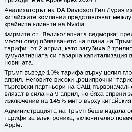
Анализаторът на DA Davidson Гил Лурия из
китайските компании представляват между
крайните клиенти на Nvidia.
Фирмите от „Великолепната седморка“ пре
месец след обявяването на плана на Тръм
тарифи“ от 2 април, като загубиха 2 трили
кумулативната си пазарна капитализация 
новината.
Тръмп въведе 10% тарифа върху целия гло
април. Неговите високи „реципрочни“ тар
търговски партньори на САЩ първоначалн
влязат в сила на 9 април, но бяха спрени з
изключение на 145% мито върху китайския
Администрацията на Тръмп беше издала о
тарифи за електроника, включително повеч
Apple.