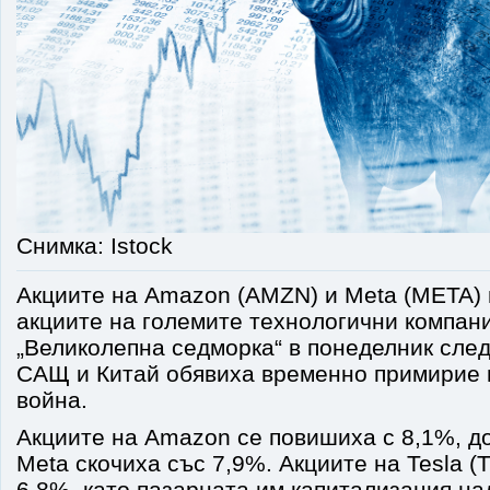
Снимка: Istock
Акциите на Amazon (AMZN) и Meta (META) 
акциите на големите технологични компани
„Великолепна седморка“ в понеделник след
САЩ и Китай обявиха временно примирие 
война.
Акциите на Amazon се повишиха с 8,1%, до
Meta скочиха със 7,9%. Акциите на Tesla (
6,8%, като пазарната им капитализация на