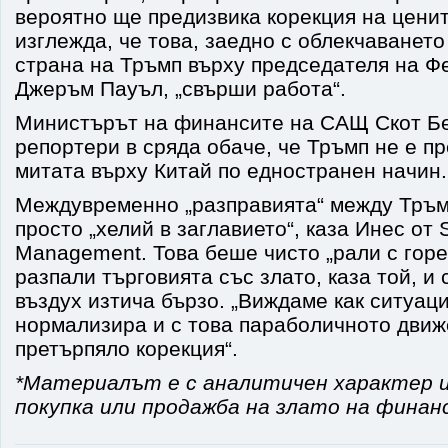
вероятно ще предизвика корекция на ценит
изглежда, че това, заедно с облекчаването
страна на Тръмп върху председателя на Ф
Джеръм Пауъл, „свърши работа“.
Министърът на финансите на САЩ Скот Бе
репортери в сряда обаче, че Тръмп не е п
митата върху Китай по едностранен начин.
Междувременно „разправията“ между Тръм
просто „хелий в заглавието“, каза Инес от 
Management. Това беше чисто „рали с горе
разпали търговията със злато, каза той, и 
въздух изтича бързо. „Виждаме как ситуац
нормализира и с това параболичното движ
претърпяло корекция“.
*Материалът е с аналитичен характер и
покупка или продажба на злато на финан