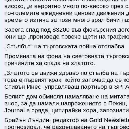
високо, „и вероятно много по-високо през 
по-големите ежедневни ценови движения „п
времето изтича за този много зрял бичи па
Засега спад под $3200 във фючърсния дого
юни ще „произведе повече щети на графика
„Стълбът“ на търговската война отслабва
Промяната на фона на световната търговс
причините за спада на златото.
„Златото се движи здраво по стълба на тъ
това е първият крак, който започва да се к
Стивън Инес, управляващ партньор в SPI 
Белият дом обмисля намаляване на митата
внос, за да намали напрежението с Пекин, 
Journal в сряда, цитирайки хора, запознати
Брайън Лъндин, редактор на Gold Newsletter
прогнозирал, че разрешаването на търгов