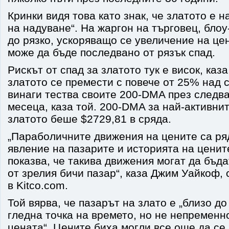
Кринки видя това като знак, че златото е 
на надуване“. На жаргон на търговец, блоу
до рязко, ускоряващо се увеличение на цен
може да бъде последвано от рязък спад.
Рискът от спад за златото тук е висок, каз
златото се премести с повече от 25% над 
винаги тества своите 200-DMA през следв
месеца, каза той. 200-DMA за най-активн
златото беше $2729,81 в сряда.
„Параболичните движения на цените са р
явление на пазарите и историята на ценит
показва, че такива движения могат да бъд
от зрелия бичи пазар“, каза Джим Уайкоф,
в Kitco.com.
Той вярва, че пазарът на злато е „близо д
гледна точка на времето, но не непременно
цената“. Цените биха могли все още да се 