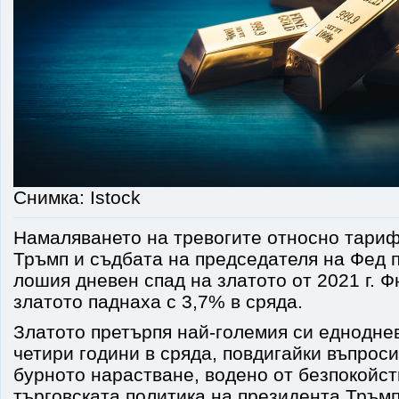
Снимка: Istock
Намаляването на тревогите относно тариф
Тръмп и съдбата на председателя на Фед 
лошия дневен спад на златото от 2021 г. 
златото паднаха с 3,7% в сряда.
Златото претърпя най-големия си едноднев
четири години в сряда, повдигайки въпроси
бурното нарастване, водено от безпокойс
търговската политика на президента Тръмп