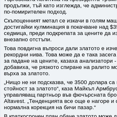
продължи, тъй като изглежда, че админис
по-помирителен подход.
Скъпоценният метал се изкачи в голям мащ
достигайки кулминация в покачване над $3
седмица, преди подкрепата за цените да и
внезапно отстъпи.
Това повдигна въпроси дали златото е изч
рекордни нива. Това може да е така засега
за падане на цените, казаха анализатори -
добавиха, че рязкото спиране на ралито м
върха за златото.
„Нищо не ни подсказва, че 3500 долара са
стойност за златото“, каза Майкъл Армбру
управляващ партньор във фючърсната бро
Altavest. „Тенденцията все още е нагоре и
нормална корекция на бичи пазар.“
В краткосрочен план обаче златото може д