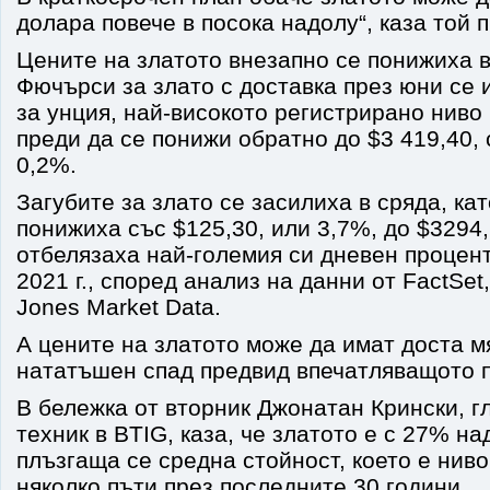
долара повече в посока надолу“, каза той 
Цените на златото внезапно се понижиха в
Фючърси за злато с доставка през юни се и
за унция, най-високото регистрирано ниво 
преди да се понижи обратно до $3 419,40, 
0,2%.
Загубите за злато се засилиха в сряда, ка
понижиха със $125,30, или 3,7%, до $3294
отбелязаха най-големия си дневен процент
2021 г., според анализ на данни от FactSe
Jones Market Data.
А цените на златото може да имат доста мя
нататъшен спад предвид впечатляващото 
В бележка от вторник Джонатан Крински, г
техник в BTIG, каза, че златото е с 27% н
плъзгаща се средна стойност, което е нив
няколко пъти през последните 30 години.