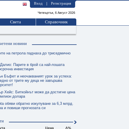
Вход
Регистрация
|
Четвъртък, 6 Август 2026
Света
Справочник
четени новини
ите на петрола паднаха до триседмично
 Далио: Парите в брой са най-лошата
осрочна инвестиция
ън Бъфет и неочакваният урок за успеха:
едно от трите му деца не завършва
рситет!
ър Хейс: Биткойнът може да достигне цена
милион долара
ta обяви обратно изкупуване за 6,3 млрд.
а и повиши прогнозата си
ти
ута
Цена
Δ%