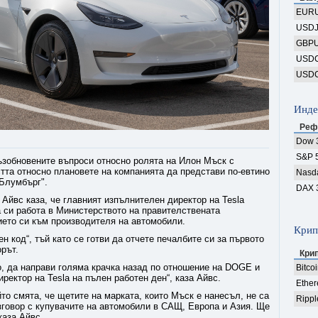
EUR
USD
GBP
USD
USD
Инде
Реф
Dow 
S&P 
възобновените въпроси относно ролята на Илон Мъск с
тта относно плановете на компанията да представи по-евтино
Nasd
"Блумбърг".
DAX 
 Айвс каза, че главният изпълнителен директор на Tesla
а си работа в Министерството на правителствената
ието си към производителя на автомобили.
Крип
ен код“, тъй като се готви да отчете печалбите си за първото
орът.
Кри
о, да направи голяма крачка назад по отношение на DOGE и
Bitco
ректор на Tesla на пълен работен ден“, каза Айвс.
Ethe
ойто смята, че щетите на марката, които Мъск е нанесъл, не са
Rippl
зговор с купувачите на автомобили в САЩ, Европа и Азия. Ще
каза Айвс.