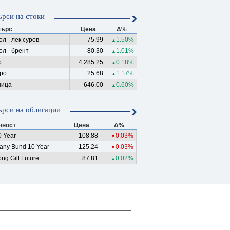
рси на стоки
ърс
Цена
Δ%
л - лек суров
75.99
1.50%
▲
ол - брент
80.30
1.01%
▲
о
4 285.25
0.18%
▲
ро
25.68
1.17%
▲
ица
646.00
0.60%
▲
рси на облигации
чност
Цена
Δ%
 Year
108.88
0.03%
▼
any Bund 10 Year
125.24
0.03%
▼
ng Gilt Future
87.81
0.02%
▲