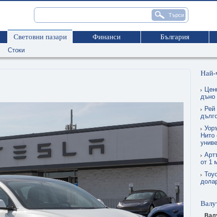
Световни пазари
Финанси
България
Стоки
Най-
Цен
дъно
Рей
дълг
Уор
Нито 
униве
Арт
от 1 
Toyo
долар
Валу
Вал