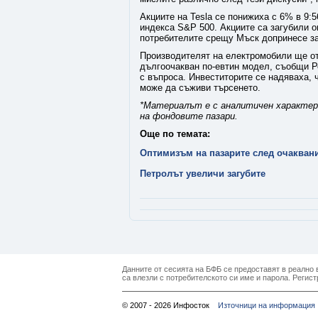
Акциите на Tesla се понижиха с 6% в 9:
индекса S&P 500. Акциите са загубили ок
потребителите срещу Мъск допринесе за
Производителят на електромобили ще от
дългоочакван по-евтин модел, съобщи Р
с въпроса. Инвеститорите се надяваха, 
може да съживи търсенето.
*Материалът е с аналитичен характер 
на фондовите пазари.
Още по темата:
Оптимизъм на пазарите след очакван
Петролът увеличи загубите
Данните от сесията на БФБ се предоставят в реално в
са влезли с потребителското си име и парола. Регист
© 2007 - 2026 Инфосток
Източници на информация 