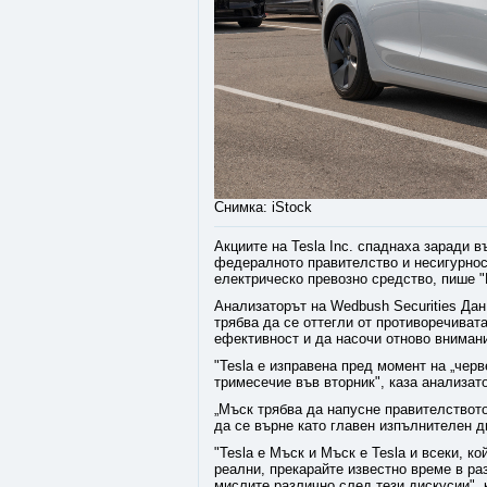
Снимка: iStock
Акциите на Tesla Inc. спаднаха заради 
федералното правителство и несигурнос
електрическо превозно средство, пише 
Анализаторът на Wedbush Securities Дан
трябва да се оттегли от противоречиват
ефективност и да насочи отново вниман
"Tesla е изправена пред момент на „черв
тримесечие във вторник", каза анализат
„Мъск трябва да напусне правителствот
да се върне като главен изпълнителен ди
"Tesla е Мъск и Мъск е Tesla и всеки, к
реални, прекарайте известно време в ра
мислите различно след тези дискусии", 