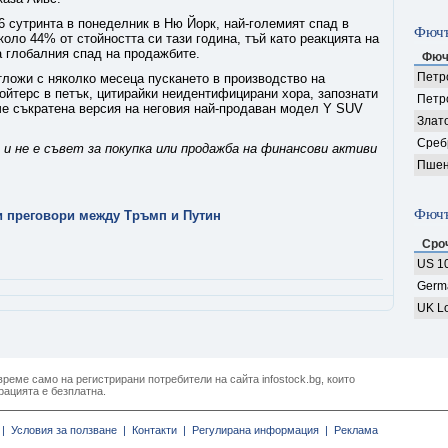
56 сутринта в понеделник в Ню Йорк, най-големият спад в
Фючъ
оло 44% от стойността си тази година, тъй като реакцията на
 глобалния спад на продажбите.
Фюч
Петро
ложи с няколко месеца пускането в производство на
ойтерс в петък, цитирайки неидентифицирани хора, запознати
Петр
че съкратена версия на неговия най-продаван модел Y SUV
Злат
Среб
и не е съвет за покупка или продажба на финансови активи
Пшен
Фючъ
и преговори между Тръмп и Путин
Сро
US 10
Germ
UK Lo
реме само на регистрирани потребители на сайта infostock.bg, които
рацията е безплатна.
|
Условия за ползване |
Контакти |
Регулирана информация |
Реклама