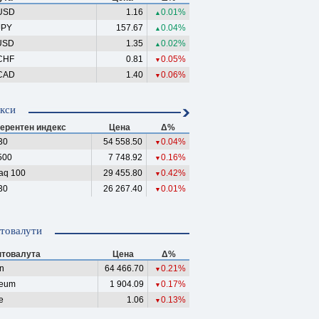
USD
1.16
0.01%
▲
JPY
157.67
0.04%
▲
USD
1.35
0.02%
▲
CHF
0.81
0.05%
▼
CAD
1.40
0.06%
▼
кси
ерентен индекс
Цена
Δ%
30
54 558.50
0.04%
▼
500
7 748.92
0.16%
▼
aq 100
29 455.80
0.42%
▼
30
26 267.40
0.01%
▼
товалути
птовалута
Цена
Δ%
in
64 466.70
0.21%
▼
reum
1 904.09
0.17%
▼
e
1.06
0.13%
▼