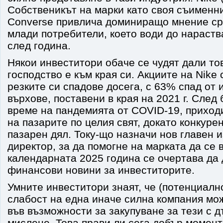
Собственикът на марки като своя съименни
Converse привлича доминиращо мнение ср
млади потребители, което води до нараст
след година.
Някои инвеститори обаче се чудят дали то
господство е към края си. Акциите на Nike 
резките си спадове досега, с 63% спад от 
върхове, поставени в края на 2021 г. След
време на пандемията от COVID-19, приходи
на пазарите по целия свят, докато конкуре
пазарен дял. Току-що назначи нов главен 
директор, за да помогне на марката да се 
календарната 2025 година се очертава да
финансови новини за инвеститорите.
Умните инвеститори знаят, че (потенциалн
слабост на една иначе силна компания мо
във възможности за закупуване за тези с 
мислене. Това прави ли сега добър момент