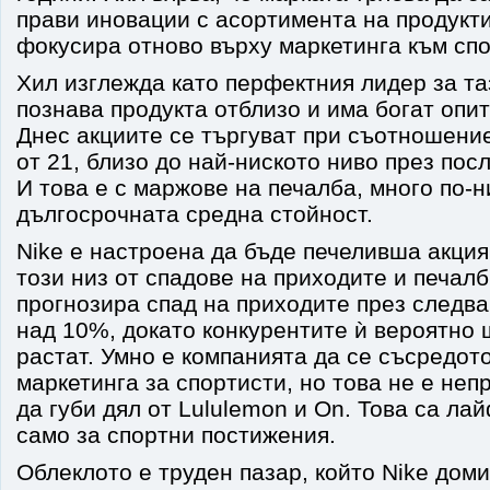
прави иновации с асортимента на продукти
фокусира отново върху маркетинга към спо
Хил изглежда като перфектния лидер за та
познава продукта отблизо и има богат опит
Днес акциите се търгуват при съотношение
от 21, близо до най-ниското ниво през пос
И това е с маржове на печалба, много по-н
дългосрочната средна стойност.
Nike е настроена да бъде печеливша акция,
този низ от спадове на приходите и печалб
прогнозира спад на приходите през следв
над 10%, докато конкурентите ѝ вероятно
растат. Умно е компанията да се съсредот
маркетинга за спортисти, но това не е не
да губи дял от Lululemon и On. Това са ла
само за спортни постижения.
Облеклото е труден пазар, който Nike дом