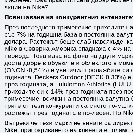
акции на Nike?
Повишаване на конкурентния интензите
През последното тримесечие приходите на
със 7% на годишна база в постоянна валут
долара. Растежът беше слаб навсякъде, ка
Nike в Северна Америка спаднаха с 4% на
периода. Това идва на фона на други марки
доста добре в обувките и облеклото в моме
(ONON -0,54%) е увеличил продажбите си 
годината, Deckers Outdoor (DECK 0,33%) 
през годината, а Lululemon Athletica (LULU
приходите си с 14% през годината през по
тримесечие, всички на постоянна валутна б
трите от тези конкуренти са много по-малки
растежът през годината е по-лесен. Но Nik
Въпреки че тези марки не винаги са дирек
Nike, припокриването на клиенти е голямо 