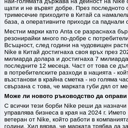
най-голямата държава на дейност на Nike
щати и не вървят добре. През последното 
тримесечие приходите в Китай са намалел
база, а оперативните приходи са паднали 
Местни марки като Anta се разраснаха бър
резонирайки много по-добре с потребители
Всъщност, след години на чудовищен раст
Nike в Китай достигнаха своя връх през 2021
милиарда долара и достигнаха 7 милиарда
последните 12 месеца. Част от това се дъ
в потребителските разходи в нацията - кой
възстанови в крайна сметка - но голяма час
свързана с това, че марката губи дял от м
Може ли новото ръководство да оправи
С всички тези борби Nike реши да назначи 
управлява бизнеса в края на 2024 г. Името
ветеран от Nike, който работи в компаният
години. Хил вярва, че марката трябва да з