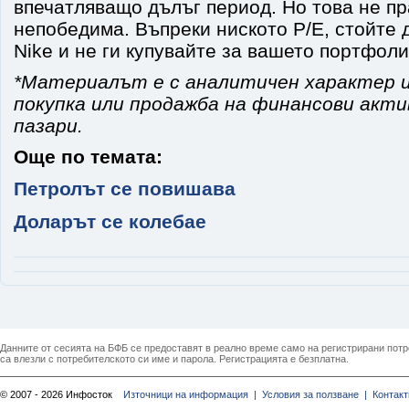
впечатляващо дълъг период. Но това не п
непобедима. Въпреки ниското P/E, стойте 
Nike и не ги купувайте за вашето портфоли
*Материалът е с аналитичен характер и
покупка или продажба на финансови акт
пазари.
Още по темата:
Петролът се повишава
Доларът се колебае
Данните от сесията на БФБ се предоставят в реално време само на регистрирани потреб
са влезли с потребителското си име и парола. Регистрацията е безплатна.
© 2007 - 2026 Инфосток
Източници на информация |
Условия за ползване |
Контакт