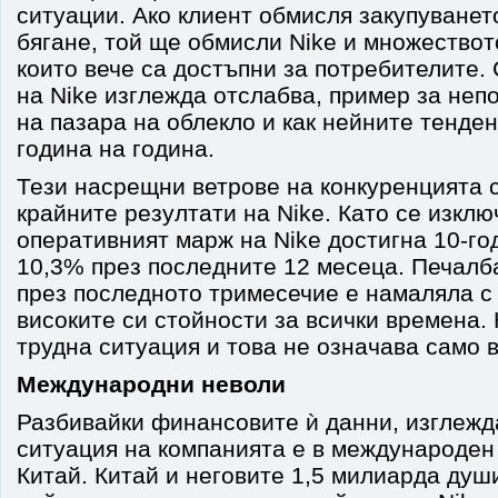
ситуации. Ако клиент обмисля закупуванет
бягане, той ще обмисли Nike и множество
които вече са достъпни за потребителите.
на Nike изглежда отслабва, пример за неп
на пазара на облекло и как нейните тенде
година на година.
Тези насрещни ветрове на конкуренцията с
крайните резултати на Nike. Като се изкл
оперативният марж на Nike достигна 10-г
10,3% през последните 12 месеца. Печалба
през последното тримесечие е намаляла с
високите си стойности за всички времена.
трудна ситуация и това не означава само 
Международни неволи
Разбивайки финансовите ѝ данни, изглежда
ситуация на компанията е в международен 
Китай. Китай и неговите 1,5 милиарда душ