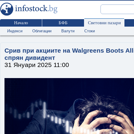
Начало
БФБ
Световни пазари
Индекси
Облигации
Валути
Стоки
Срив при акциите на Walgreens Boots All
спрян дивидент
31 Януари 2025 11:00