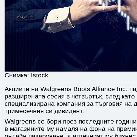
Снимка: Istock
Акциите на Walgreens Boots Alliance Inc. п
разширената сесия в четвъртък, след като
специализирана компания за търговия на 
тримесечния си дивидент.
Walgreens се бори през последните години
в магазините му намаля на фона на преми
онлайн пазаруване, а аптечният му бизнес