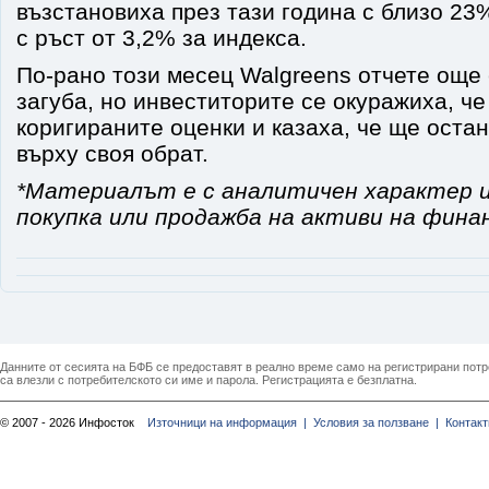
възстановиха през тази година с близо 23
с ръст от 3,2% за индекса.
По-рано този месец Walgreens отчете още
загуба, но инвеститорите се окуражиха, ч
коригираните оценки и казаха, че ще оста
върху своя обрат.
*Материалът е с аналитичен характер и
покупка или продажба на активи на фина
Данните от сесията на БФБ се предоставят в реално време само на регистрирани потреб
са влезли с потребителското си име и парола. Регистрацията е безплатна.
© 2007 - 2026 Инфосток
Източници на информация |
Условия за ползване |
Контакт