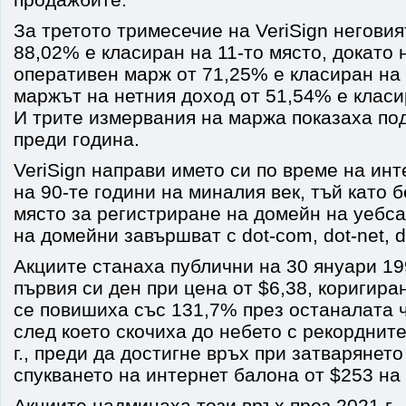
За третото тримесечие на VeriSign негови
88,02% е класиран на 11-то място, докато 
оперативен марж от 71,25% е класиран на 
маржът на нетния доход от 51,54% е класи
И трите измервания на маржа показаха по
преди година.
VeriSign направи името си по време на инт
на 90-те години на миналия век, тъй като
място за регистриране на домейн на уебса
на домейни завършват с dot-com, dot-net, do
Акциите станаха публични на 30 януари 199
първия си ден при цена от $6,38, коригира
се повишиха със 131,7% през останалата ч
след което скочиха до небето с рекорднит
г., преди да достигне връх при затварянето
спукването на интернет балона от $253 на 
Акциите надминаха този връх през 2021 г.,