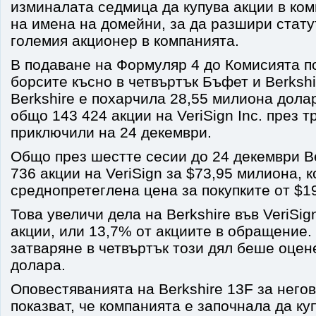
изминалата седмица да купува акции в ком
на имена на домейни, за да разшири стату
големия акционер в компанията.
В подаване на Формуляр 4 до Комисията п
борсите късно в четвъртък Бъфет и Berkshi
Berkshire е похарчила 28,55 милиона дола
общо 143 424 акции на VeriSign Inc. през т
приключили на 24 декември.
Общо през шестте сесии до 24 декември Be
736 акции на VeriSign за $73,95 милиона, 
среднопретеглена цена за покупките от $1
Това увеличи дела на Berkshire във VeriSig
акции, или 13,7% от акциите в обращение.
затваряне в четвъртък този дял беше оцен
долара.
Оповестяванията на Berkshire 13F за него
показват, че компанията е започнала да ку