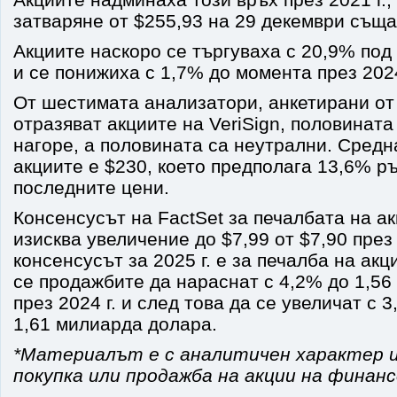
затваряне от $255,93 на 29 декември съща
Акциите наскоро се търгуваха с 20,9% под
и се понижиха с 1,7% до момента през 2024
От шестимата анализатори, анкетирани от 
отразяват акциите на VeriSign, половината
нагоре, а половината са неутрални. Средн
акциите е $230, което предполага 13,6% р
последните цени.
Консенсусът на FactSet за печалбата на акц
изисква увеличение до $7,99 от $7,90 през 2
консенсусът за 2025 г. е за печалба на акц
се продажбите да нараснат с 4,2% до 1,5
през 2024 г. и след това да се увеличат с 3
1,61 милиарда долара.
*Материалът е с аналитичен характер и
покупка или продажба на акции на финан