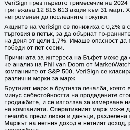
VeriSign през първото тримесечие на 2024 г
притежава 12 815 613 акции към 31 март. 
непроменен до последните покупки.
Акциите на VeriSign се понижиха с 0,2% в
търговия в петък, за да обърнат по-раннит
на деня от цели 1,7%. Имаше опасност да 
победи от пет сесии.
Причината за интереса на Бъфет може да 
че анализ на Phil van Doorn от MarketWatch
компаниите от S&P 500, VeriSign се класир
различни мерки за марж.
Брутният марж е брутната печалба, която 
минус себестойността на продадените сто
продажбите, и се използва за измерване 
на компанията. Оперативният марж може д
печалба преди лихви и данъци, разделена
Маржът на нетния доход е нетният доход, 
продажбите.