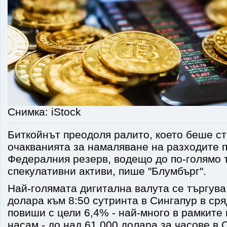
Снимка: iStock
Биткойнът преодоля ралито, което беше с
очакванията за намаляване на разходите п
Федералния резерв, водещо до по-голямо 
спекулативни активи, пише "Блумбърг".
Най-голямата дигитална валута се търгува
долара към 8:50 сутринта в Сингапур в сря
повиши с цели 6,4% - най-много в рамките 
насам - до над 61 000 долара за часове в 