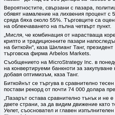
Вероятностите, свързани с пазара, полити
обявят намаление на лихвения процент с 5
сряда бяха около 55%. Търговците са оце
на облекчаването на пълна четвърт пункт.
„Мисля, че комбинация от нарастваща кор
крипто и традиционните пазари напоследъ
на биткойн", каза Шилианг Танг, президент
търговска фирма Arbelos Markets.
Съобщението на MicroStrategy Inc. в поне
на конвертируеми банкноти за закупуване 
добавя оптимизъм, каза Танг.
Биткойнът се търгува в сравнително тесен
постави рекорд от почти 74 000 долара пре
„Пазарът остава сравнително тънък и не е
двете страни, за да видим движение като т
Уелет, съосновател и главен изпълнителе