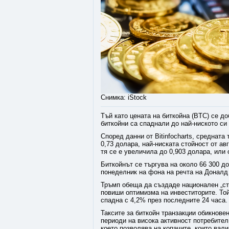
Снимка: iStock
Тъй като цената на биткойна (BTC) се д
биткойни са спаднали до най-ниското си 
Според данни от Bitinfocharts, средната
0,73 долара, най-ниската стойност от авг
тя се е увеличила до 0,903 долара, или
Биткойнът се търгува на около 66 300 до
понеделник на фона на речта на Доналд
Тръмп обеща да създаде национален „стр
повиши оптимизма на инвеститорите. Той
спадна с 4,2% през последните 24 часа.
Таксите за биткойн транзакции обикнове
периоди на висока активност потребител
което позволява на копачите, които вали