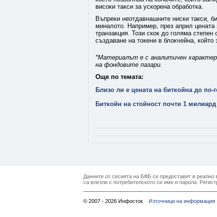
високи такси за ускорена обработка.
Въпреки неотдавнашните ниски такси, би
миналото. Например, през април цената 
транзакция. Този скок до голяма степен 
създаване на токени в блокчейна, който
*Материалът е с аналитичен характер 
на фондовите пазари.
Още по темата:
Близо ли е цената на биткойна до по
Биткойн на стойност почти 1 милиард
Данните от сесията на БФБ се предоставят в реално в
са влезли с потребителското си име и парола. Регист
© 2007 - 2026 Инфосток
Източници на информация 