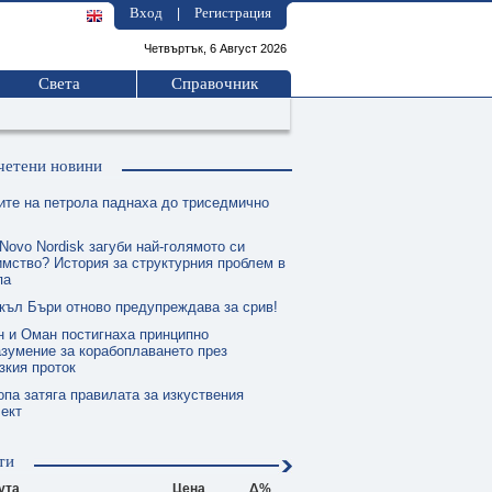
Вход
Регистрация
|
Четвъртък, 6 Август 2026
Света
Справочник
четени новини
ите на петрола паднаха до триседмично
Novo Nordisk загуби най-голямото си
мство? История за структурния проблем в
па
къл Бъри отново предупреждава за срив!
н и Оман постигнаха принципно
зумение за корабоплаването през
зкия проток
опа затяга правилата за изкуствения
ект
ти
ута
Цена
Δ%