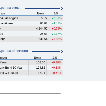
рси на стоки
ърс
Цена
Δ%
л - лек суров
77.72
3.81%
▲
ол - брент
83.02
4.41%
▲
о
4 244.57
0.79%
▼
ро
25.68
1.17%
▲
ица
631.54
1.68%
▼
рси на облигации
чност
Цена
Δ%
 Year
108.50
0.38%
▼
any Bund 10 Year
124.82
0.33%
▼
ng Gilt Future
87.31
0.57%
▼