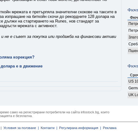
Фючъ
ткойн мрежата е претърпяла значителни скокове на таксите в
за изпращане на биткойн скочи до рекордните 128 долара на
Фюч
се дължи на стартирането на Runes, нов стандарт за
Петро
 задръсти мрежата с активност.
Петр
и не е съвет за покупка или продажба на финансови активи
Злат
Среб
Пшен
-голяма корекция?
Фючъ
 долара е в движение
Сро
US 10
Germ
UK Lo
реме само на регистрирани потребители на сайта infostock.bg, които
рацията е безплатна.
|
Условия за ползване |
Контакти |
Регулирана информация |
Реклама