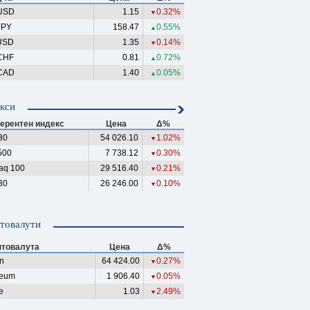
USD
1.15
0.32%
▼
JPY
158.47
0.55%
▲
USD
1.35
0.14%
▼
CHF
0.81
0.72%
▲
CAD
1.40
0.05%
▲
кси
ерентен индекс
Цена
Δ%
30
54 026.10
1.02%
▼
500
7 738.12
0.30%
▼
aq 100
29 516.40
0.21%
▼
30
26 246.00
0.10%
▼
товалути
птовалута
Цена
Δ%
in
64 424.00
0.27%
▼
reum
1 906.40
0.05%
▼
e
1.03
2.49%
▼