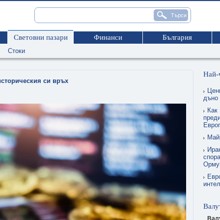
Световни пазари
Финанси
България
Стоки
Най-
историческия си връх
Цен
дъно
Как 
преди
Евро
Май
Ира
спора
Орму
Евр
интел
Валу
Вал