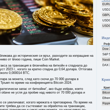
EUR
USD
GBP
USD
USD
Инде
Реф
Dow 
S&P 
оближава до историческия си връх, разходите за изпращане на
ниво от близо година, пише Coin Market.
Nasd
DAX 
 такса за транзакция в блокчейна на биткойн е спаднала до
уст 2023 г., когато за кратко спадна до 0,64 долара. Оттогава
 около 0,000014 BTC.
лара за монета, след като скочи до 70 000 долара в
Крип
 Тръмп по време на конференцията Bitcoin 2024.
Кри
атегически запас от биткойни“, ако бъде избран, което
 обаче не успя да пробие над нивото от 70 000 долара и
Bitco
Ethe
но се увеличават, когато мрежата е претоварена. По време на
Rippl
ите трябва да се състезават за обработка на транзакции,
дират транзакции и секат нови монети, да начисляват по-