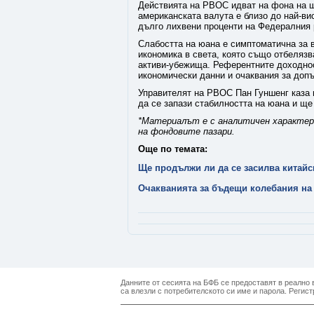
Действията на PBOC идват на фона на ш
американската валута е близо до най-вис
дълго лихвени проценти на Федералния 
Слабостта на юана е симптоматична за 
икономика в света, която също отбелязв
активи-убежища. Референтните доходнос
икономически данни и очаквания за доп
Управителят на PBOC Пан Гуншенг каза в
да се запази стабилността на юана и ще
*Материалът е с аналитичен характер 
на фондовите пазари.
Още по темата:
Ще продължи ли да се засилва китай
Очакванията за бъдещи колебания на
Данните от сесията на БФБ се предоставят в реално в
са влезли с потребителското си име и парола. Регист