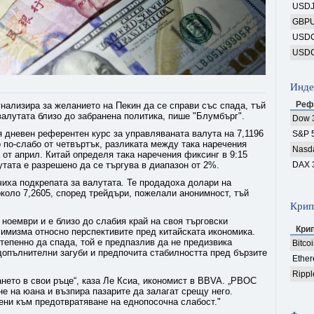
USD
GBP
USD
USD
Инде
Реф
гнализира за желанието на Пекин да се справи със спада, тъй
алутата близо до забранена политика, пише "Блумбърг".
Dow 
 дневен референтен курс за управляваната валута на 7,1196
S&P 
 по-слабо от четвъртък, разликата между така наречения
Nasd
 от април. Китай определя така наречения фиксинг в 9:15
утата е разрешено да се търгува в диапазон от 2%.
DAX 
иха подкрепата за валутата. Те продадоха долари на
около 7,2605, според трейдъри, пожелали анонимност, тъй
Крип
 ноември и е близо до слабия край на своя търговски
Кри
симизма относно перспективите пред китайската икономика.
тепенно да спада, той е предпазлив да не предизвика
Bitco
 допълнителни загуби и предпочита стабилността пред бързите
Ethe
Rippl
нето в свои ръце“, каза Ле Ксиа, икономист в BBVA. „PBOC
е на юана и възпира пазарите да залагат срещу него.
ени към предотвратяване на еднопосочна слабост."