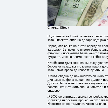
Снимка: iStock
Подкрепата на Китай за юана в петък си
като широката сила на долара задържа в
Народната банка на Китай определи своя
за долар. Въпреки че нивото беше малко
фиксинг и прогнозите беше най-голямата
сутринта местно време, около който вал
Китайските държавни банки също увелич
борсовия пазар, когато юанът падна до 
като нямат право да говорят публично.
Юанът спадна до най-ниското си ниво от
диапазон на фона на силния долар и пе
Докато Пекин позволява на валутата пос
порочен кръг от изтичане на капитали и
спадове.
„PBOC се опитва да държи ценообразува
изглажда цялостния процес на отслабван
Насоките на централната банка са насоч