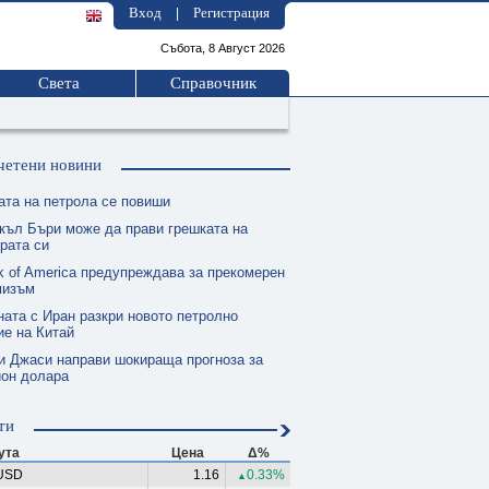
Вход
Регистрация
|
Събота, 8 Август 2026
Света
Справочник
четени новини
ата на петрола се повиши
къл Бъри може да прави грешката на
рата си
k of America предупреждава за прекомерен
мизъм
ната с Иран разкри новото петролно
е на Китай
и Джаси направи шокираща прогноза за
ион долара
ти
ута
Цена
Δ%
USD
1.16
0.33%
▲