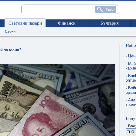
Световни пазари
Финанси
България
Стоки
Най-
ай за юана?
Цен
Май
карие
Ban
опти
Вой
оръжи
Анд
трил
Валу
Вал
EUR