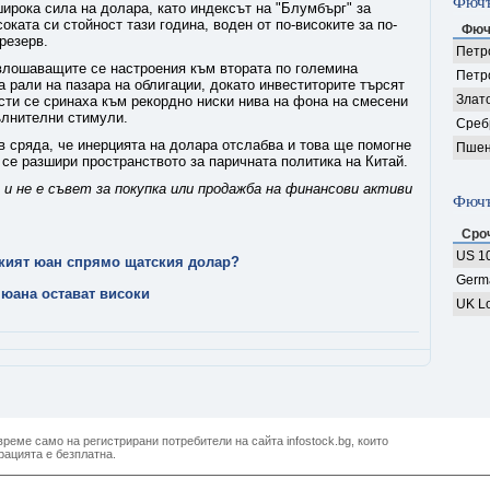
Фючъ
ирока сила на долара, като индексът на "Блумбърг" за
оката си стойност тази година, воден от по-високите за по-
Фюч
резерв.
Петро
влошаващите се настроения към втората по големина
Петр
а рали на пазара на облигации, докато инвеститорите търсят
Злат
ти се сринаха към рекордно ниски нива на фона на смесени
ълнителни стимули.
Среб
 сряда, че инерцията на долара отслабва и това ще помогне
Пшен
 се разшири пространството за паричната политика на Китай.
и не е съвет за покупка или продажба на финансови активи
Фючъ
Сро
US 10
ският юан спрямо щатския долар?
Germ
 юана остават високи
UK Lo
реме само на регистрирани потребители на сайта infostock.bg, които
рацията е безплатна.