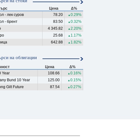
рси на стоки
ърс
Цена
Δ%
л - лек суров
78.20
0.29%
▲
ол - брент
83.50
0.32%
▲
о
4 345.82
2.20%
▲
ро
25.68
1.17%
▲
ица
642.88
1.82%
▲
рси на облигации
чност
Цена
Δ%
 Year
108.66
0.16%
▲
any Bund 10 Year
125.00
0.15%
▲
ng Gilt Future
87.54
0.27%
▲