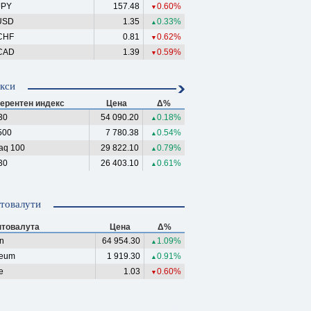
JPY
157.48
0.60%
▼
USD
1.35
0.33%
▲
CHF
0.81
0.62%
▼
CAD
1.39
0.59%
▼
кси
ерентен индекс
Цена
Δ%
30
54 090.20
0.18%
▲
500
7 780.38
0.54%
▲
aq 100
29 822.10
0.79%
▲
30
26 403.10
0.61%
▲
товалути
птовалута
Цена
Δ%
in
64 954.30
1.09%
▲
reum
1 919.30
0.91%
▲
e
1.03
0.60%
▼