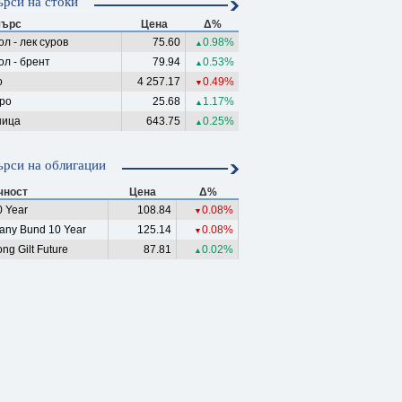
рси на стоки
ърс
Цена
Δ%
л - лек суров
75.60
0.98%
▲
ол - брент
79.94
0.53%
▲
о
4 257.17
0.49%
▼
ро
25.68
1.17%
▲
ица
643.75
0.25%
▲
рси на облигации
чност
Цена
Δ%
 Year
108.84
0.08%
▼
any Bund 10 Year
125.14
0.08%
▼
ng Gilt Future
87.81
0.02%
▲