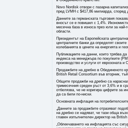
Novo Nordisk отвори с пазарна капитали
пред LVMH с $417,86 милиарда, според да
Данните за германската търговия показв
вносът се е повишил с 1,4%. Икономисти
месечна база в износа през юли за най-
области.
Президентът на Европейската централна 
централните банки да определят своите 
колебанията в цените на енергията и ге
Публикациите на данни, които трябва да
индекса на мениджъра по покупките (PMI
производство и услуги от еврозоната и 
Продажбите на дребно в Обединеното кра
British Retail Consortium във вторник, т
Общите продажби на дребно са нараснали
тримесечния среден ръст от 3,6% и в сра
отбелязва, че не коригира цифрите за 
да са били по-ниски.
Основната инфлация на потребителските
„Данните за продажбите отразяват подоб
на дребно се надяват, че тази обща въ
главен изпълнителен директор на British 
„Облекчаването на инфлацията със сигур