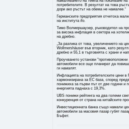
намаляването на темпа на покачване на
потребителите. В резултат на това ръс
дори ако ръстът на обема не намалее.“
Германските предприятия отчетоха малко
на института ifo.
Тимо Волмершаузер, ръководител на прог
за висока инфлация в сектора на хотели
на дребно.
„За разлика от това, увеличението на це
Wollmershäuser във вторник, като резулт
дребно и 55,1 в търговията с храни и нап
Проучването установи "противоположни р
автомобили все още планират да повиша
ги намалят.
Инфлацията на потребителските цени в Г
хармонизирана за ЕС база, според пред
понижиха за първи път от две години и п
енергията паднаха с 19,3%.
UBS понижи рейтинга на два големи све
конкуренция от страна на китайските пр
Инвестиционната банка също намали цен
автомобили за масовия пазар губят паза
Бъфет.