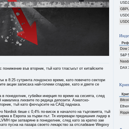
USD
GBP
USD
USD
Инде
Реф
Dow 
S&P 
Nasd
DAX 
 понижение във вторник, тъй като тласъкът от китайските
ък в 8:25 сутринта лондонско време, като повечето сектори
ите акции записаха най-големи спадове, като и двете се
Крип
Кри
 в понеделник, губейки инерция по време на сесията, след
ай намалиха лихвите по редица депозити. Азиатско-
Bitco
вторник, тъй като фючърсите на САЩ паднаха.
Ethe
o Nordisk беше с 0,4% по-висок в началото на търговията, тъй
Rippl
фирма в Европа за първи път. Тя изпревари предишния лидер в
 LVMH при затваряне в понеделник, след като за кратко зае
като пусна на пазара своето лекарство за отслабване Wegovy