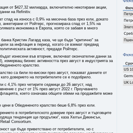
Фючъ
зация от $427,32 милиарда, включително некотирани акции,
Фюч
нни на Refinitiv.
Петро
ат спад на износа с 0,9% на месечна база през юли, докато
Петр
, анкетирани от Ройтерс, прогнозираха спад от 1,5% на
Злат
голямата икономика в Европа, която се забавя в много
Среб
банка Кристин Лагард каза, че ще бъде "критично" за
Пшен
цели за инфлация в период, когато се вземат предвид
ополитическата активност, предаде Ройтерс.
Фючъ
 бъдат изнесени във вторник, включват окончателни данни за
), измерващ бизнес активността през август в индустрията за
Сро
Обединеното кралство.
US 10
лство са били по-високи през август, показват данните от
Germ
ъй като доверието на потребителите се е подобрило.
UK Lo
 с 4,1% през четирите седмици до 26 август, над
внение с ръст от 1% през август 2022 г. Проучването
инфлацията, което означава общите обеми на продажбите може
 цени в Обединеното кралство беше 6,8% през юли.
рението в потребителското доверие през август и търговците
зходяща тенденция ще продължи“, каза Хелън Дикинсън,
Retail Consortium.
ност ще бъде приветствано от потребителите, но с