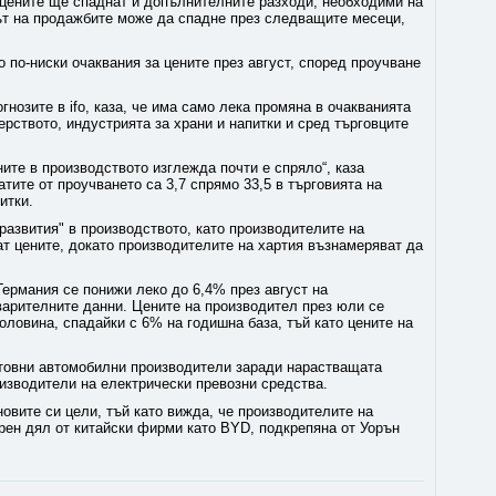
 цените ще спаднат и допълнителните разходи, необходими на
тът на продажбите може да спадне през следващите месеци,
 по-ниски очаквания за цените през август, според проучване
нозите в ifo, каза, че има само лека промяна в очакванията
ерството, индустрията за храни и напитки и сред търговците
ните в производството изглежда почти е спряло“, каза
атите от проучването са 3,7 спрямо 33,5 в търговията на
итки.
азвития" в производството, като производителите на
т цените, докато производителите на хартия възнамеряват да
ермания се понижи леко до 6,4% през август на
варителните данни. Цените на производител през юли се
оловина, спадайки с 6% на годишна база, тъй като цените на
товни автомобилни производители заради нарастващата
оизводители на електрически превозни средства.
овите си цели, тъй като вижда, че производителите на
рен дял от китайски фирми като BYD, подкрепяна от Уорън