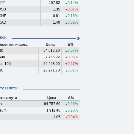
JPY
157.82
0.14%
▲
USD
1.35
0.07%
▼
CHF
0.81
0.18%
▲
CAD
1.40
0.02%
▲
кси
ерентен индекс
Цена
Δ%
30
54 612.80
0.07%
▲
500
7 756.92
0.06%
▼
aq 100
29 498.00
0.27%
▼
30
26 271.70
0.01%
▲
товалути
птовалута
Цена
Δ%
in
64 757.60
0.26%
▲
reum
1 911.48
0.23%
▲
e
1.05
0.94%
▼