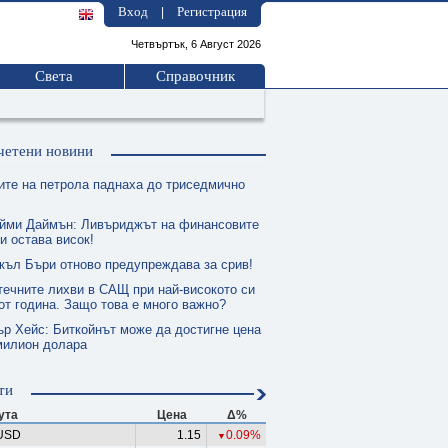
Вход
Регистрация
|
Четвъртък, 6 Август 2026
Света
Справочник
четени новини
ите на петрола паднаха до триседмично
йми Даймън: Ливъриджът на финансовите
и остава висок!
къл Бъри отново предупреждава за срив!
течните лихви в САЩ при най-високото си
от година. Защо това е много важно?
ър Хейс: Биткойнът може да достигне цена
милион долара
ти
ута
Цена
Δ%
USD
1.15
0.09%
▼