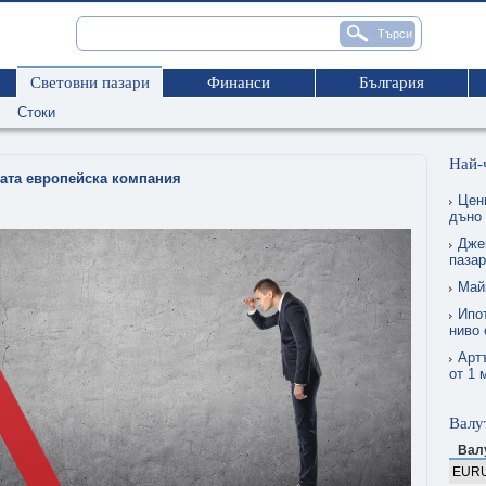
Световни пазари
Финанси
България
Стоки
Най-
мата европейска компания
Цен
дъно
Дже
пазар
Май
Ипо
ниво 
Арт
от 1 
Валу
Вал
EUR