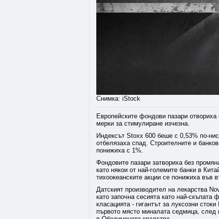
Снимка: iStock
Европейските фондови пазари отвориха с
мерки за стимулиране изчезна.
Индексът Stoxx 600 беше с 0,53% по-нис
отбелязаха спад. Строителните и банков
понижиха с 1%.
Фондовите пазари затвориха без промяна
като някои от най-големите банки в Кит
тихоокеанските акции се понижиха във 
Датският производител на лекарства Nov
като започна сесията като най-скъпата 
класацията - гигантът за луксозни стоки
първото място миналата седмица, след 
в Обединеното кралство.