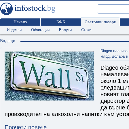
Начало
БФБ
Световни пазари
Индекси
Облигации
Валути
Стоки
Водещи
Diageo планира
млрд. долара в
Diageo об
намаляван
около 1 м
следващит
новият гл
директор 
да върне 
производител на алкохолни напитки към усто
Прочети повече