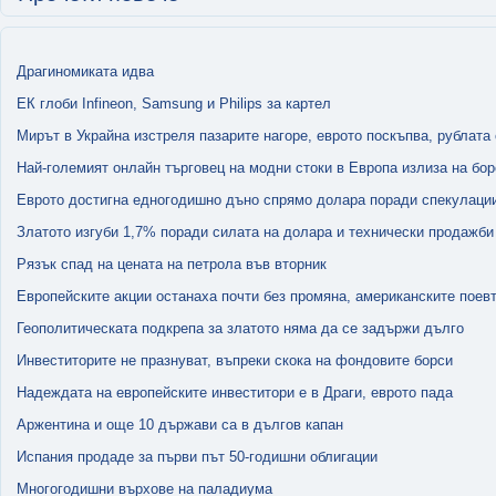
Драгиномиката идва
ЕК глоби Infineon, Samsung и Philips за картел
Мирът в Украйна изстреля пазарите нагоре, еврото поскъпва, рублата
Най-големият онлайн търговец на модни стоки в Европа излиза на бор
Еврото достигна едногодишно дъно спрямо долара поради спекулаци
Златото изгуби 1,7% поради силата на долара и технически продажби
Рязък спад на цената на петрола във вторник
Европейските акции останаха почти без промяна, американските поев
Геополитическата подкрепа за златото няма да се задържи дълго
Инвеститорите не празнуват, въпреки скока на фондовите борси
Надеждата на европейските инвеститори е в Драги, еврото пада
Аржентина и още 10 държави са в дългов капан
Испания продаде за първи път 50-годишни облигации
Многогодишни върхове на паладиума