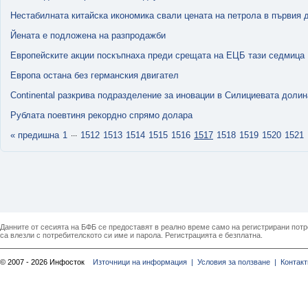
Нестабилната китайска икономика свали цената на петрола в първия 
Йената е подложена на разпродажби
Европейските акции поскъпнаха преди срещата на ЕЦБ тази седмица
Европа остана без германския двигател
Continental разкрива подразделение за иновации в Силициевата долин
Рублата поевтиня рекордно спрямо долара
...
« предишна
1
1512
1513
1514
1515
1516
1517
1518
1519
1520
1521
Данните от сесията на БФБ се предоставят в реално време само на регистрирани потреб
са влезли с потребителското си име и парола. Регистрацията е безплатна.
© 2007 - 2026 Инфосток
Източници на информация |
Условия за ползване |
Контакт