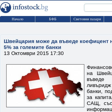
Начало
БФБ
Световни пазари
Швейцария може да въведе коефицент 
5% за големите банки
13 Октомври 2015 17:30
Финансов
на Швейц
въведе
ливъридж
банки, по
за капита
САЩ, съо
информа