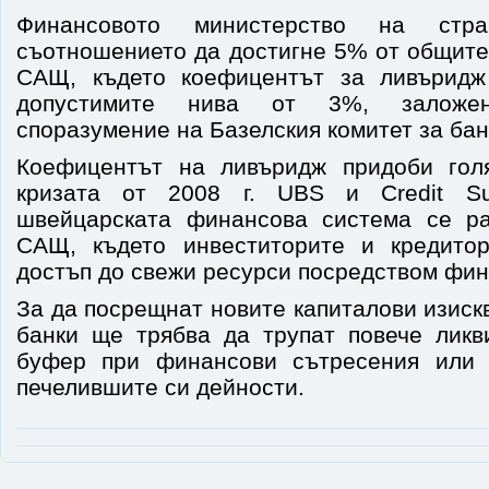
Финансовото министерство на стр
съотношението да достигне 5% от общите
САЩ, където коефицентът за ливърид
допустимите нива от 3%, заложе
споразумение на Базелския комитет за бан
Коефицентът на ливъридж придоби гол
кризата от 2008 г. UBS и Credit Su
швейцарската финансова система се ра
САЩ, където инвеститорите и кредитор
достъп до свежи ресурси посредством фин
За да посрещнат новите капиталови изис
банки ще трябва да трупат повече ликв
буфер при финансови сътресения или 
печелившите си дейности.