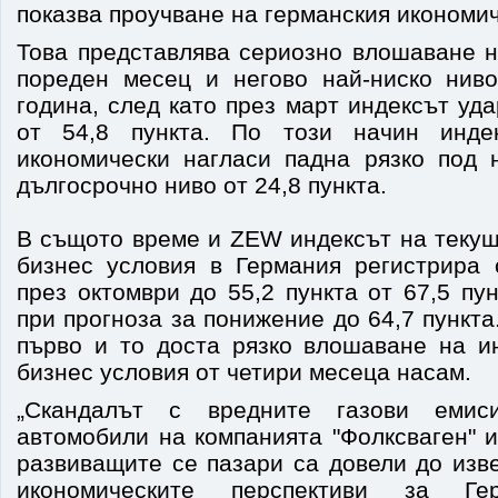
показва проучване на германския икономич
Това представлява сериозно влошаване н
пореден месец и негово най-ниско нив
година, след като през март индексът уд
от 54,8 пункта. По този начин инде
икономически нагласи падна рязко под 
дългосрочно ниво от 24,8 пункта.
В същото време и ZEW индексът на текущ
бизнес условия в Германия регистрира
през октомври до 55,2 пункта от 67,5 пу
при прогноза за понижение до 64,7 пункта
първо и то доста рязко влошаване на и
бизнес условия от четири месеца насам.
„Скандалът с вредните газови емис
автомобили на компанията "Фолксваген" 
развиващите се пазари са довели до изв
икономическите перспективи за Гер