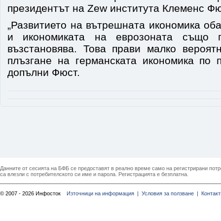
президентът на Zew института Клеменс Фю
„Развитието на вътрешната икономика об
и икономиката на еврозоната също 
възстановява. Това прави малко вероят
плъзгане на германската икономика по п
допълни Фюст.
Данните от сесията на БФБ се предоставят в реално време само на регистрирани потреб
са влезли с потребителското си име и парола. Регистрацията е безплатна.
© 2007 - 2026 Инфосток
Източници на информация |
Условия за ползване |
Контакт