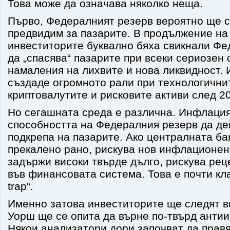
Това може да означава няколко неща.
Първо, Федералният резерв вероятно ще с
предвидим за пазарите. В продължение на
инвеститорите буквално бяха свикнали Фе
да „спасява“ пазарите при всеки сериозен 
намаления на лихвите и нова ликвидност.
създаде огромното рали при технологични
криптовалутите и рисковите активи след 20
Но сегашната среда е различна. Инфлация
способността на Федералния резерв да де
подкрепа на пазарите. Ако централната б
прекалено рано, рискува нов инфлационен 
задържи високи твърде дълго, рискува ре
във финансовата система. Това е почти кла
trap“.
Именно затова инвеститорите ще следят 
Уорш ще се опита да върне по-твърд ант
Някои анализатори дори започват да прав