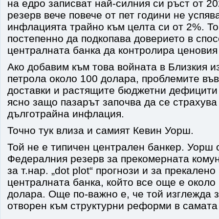
на едро записват най-силния си ръст от 20
резерв вече повече от пет години не успяв
инфлацията трайно към целта си от 2%. То
постепенно да подкопава доверието в спос
централната банка да контролира ценовия 
Ако добавим към това войната в Близкия из
петрола около 100 долара, проблемите във
доставки и растящите бюджетни дефицити
ясно защо пазарът започва да се страхува
дълготрайна инфлация.
Точно тук влиза и самият Кевин Уорш.
Той не е типичен централен банкер. Уорш 
Федералния резерв за прекомерната комун
за т.нар. „dot plot“ прогнози и за прекален
централната банка, който все още е около
долара. Още по-важно е, че той изглежда 
отворен към структурни реформи в самата