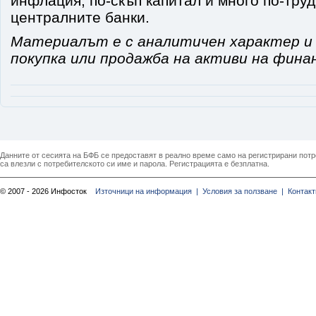
инфлация, по-скъп капитал и много по-тру
централните банки.
Материалът е с аналитичен характер и 
покупка или продажба на активи на фина
Данните от сесията на БФБ се предоставят в реално време само на регистрирани потреб
са влезли с потребителското си име и парола. Регистрацията е безплатна.
© 2007 - 2026 Инфосток
Източници на информация |
Условия за ползване |
Контакт