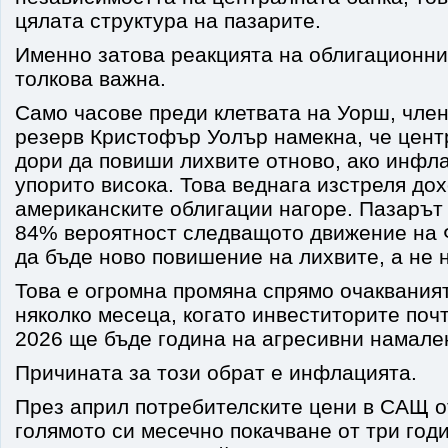
цялата структура на пазарите.
Именно затова реакцията на облигационни
толкова важна.
Само часове преди клетвата на Уорш, чле
резерв Кристофър Уолър намекна, че цент
дори да повиши лихвите отново, ако инфл
упорито висока. Това веднага изстреля до
американските облигации нагоре. Пазарът
84% вероятност следващото движение на 
да бъде ново повишение на лихвите, а не 
Това е огромна промяна спрямо очаквания
няколко месеца, когато инвеститорите почт
2026 ще бъде година на агресивни намале
Причината за този обрат е инфлацията.
През април потребителските цени в САЩ о
голямото си месечно покачване от три год