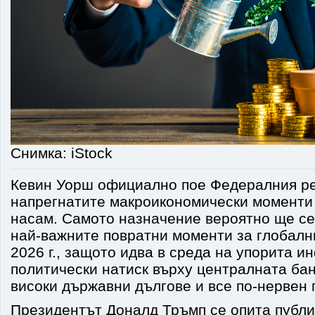
Снимка: iStock
Кевин Уорш официално пое Федералния рез
напрегнатите макроикономически моменти 
насам. Самото назначение вероятно ще се
най-важните повратни моменти за глобалн
2026 г., защото идва в среда на упорита и
политически натиск върху централната бан
високи държавни дългове и все по-нервен 
Президентът Доналд Тръмп се опита публи