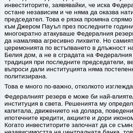
инвеститорите, заявявайки, че иска Федер
остане независим и че няма да оказва нат
председател. Това е рязка промяна спрям
към Джером Пауъл през последните години
многократно атакуваше Федералния резерв
да намалява агресивно лихвите. Но самият
церемонията по встъпването в длъжност н
Белия дом, а не в сградата на Федералния
традиция при последните председатели, в
въпроси дали институцията няма постепенн
политизирана.
Това е много по-важно, отколкото изглежда
Федералният резерв е може би най-влият
институция в света. Решенията му определ
капитала, движението на долара, поведени
ипотечните кредити, акциите и дори иконо
Когато инвеститорите започнат да се съмн
независимостта на централната банка, то