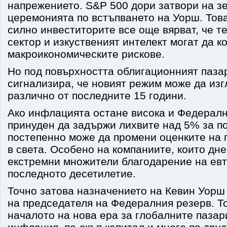
напрежението. S&P 500 дори затвори на зе
церемонията по встъпването на Уорш. Това
силно инвеститорите все още вярват, че т
сектор и изкуственият интелект могат да 
макроикономическите рискове.
Но под повърхността облигационният пазар
сигнализира, че новият режим може да изг
различно от последните 15 години.
Ако инфлацията остане висока и Федералн
принуден да задържи лихвите над 5% за по
постепенно може да промени оценките на п
в света. Особено на компаниите, които дне
екстремни множители благодарение на евт
последното десетилетие.
Точно затова назначението на Кевин Уорш 
на председателя на Федералния резерв. Т
началото на нова ера за глобалните пазар