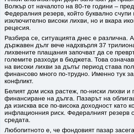
Волкър от началото на 80-те години – пре
Федералния резерв, който буквално счупи
изключително високи лихви, но и вкара ик
рецесия.
Разбира се, ситуацията днес е различна. 
държавен дълг вече надхвърля 37 трилион
лихвените плащания започват да се превръ
големите разходи в бюджета. Това означа
на високи лихви за дълъг период става по
финансово много по-трудно. Именно тук з
конфликт.
Белият дом иска растеж, по-ниски лихви и 
финансиране на дълга. Пазарът на облига
да изисква все по-висока доходност като 
инфлационния риск. Федералният резерв с
средата.
Любопитното е, че фондовият пазар засега