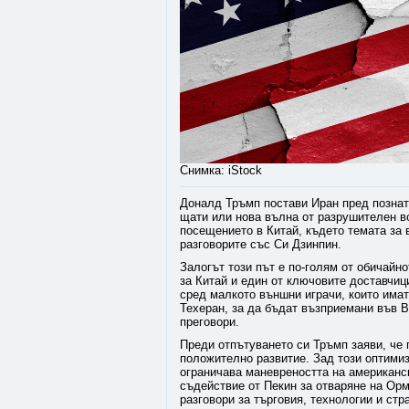
Снимка: iStock
Доналд Тръмп постави Иран пред познат
щати или нова вълна от разрушителен в
посещението в Китай, където темата за
разговорите със Си Дзинпин.
Залогът този път е по-голям от обичайн
за Китай и един от ключовите доставчиц
сред малкото външни играчи, които има
Техеран, за да бъдат възприемани във В
преговори.
Преди отпътуването си Тръмп заяви, че 
положително развитие. Зад този оптимиз
ограничава маневреността на американс
съдействие от Пекин за отваряне на Орм
разговори за търговия, технологии и стр