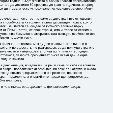
ащата година. Съоръжението в Хабшан работи приблизително
елта е да достигне 80 процента до края на годината, според
при дипломатическо успокояване последиците за енергийния
е очертават като тест не само за двустранните отношения
а способността на големите сили да овладеят криза, която
зток. Вашингтон се нуждае от китайско влияние върху
 от Пекин. Китай, от своя страна, има интерес от стабилни
 улеснява безусловно американската позиция, особено когато
Тръмп по други теми.
конфликтът се намира между две опасни състояния: не е
арите, и не е достатъчно разгорещен, за да принуди страните
она често е най-рисковата. В нея политическите лидери
отовност, пазарите преоценяват риска всеки ден, а една
ход на кризата.
а деескалация, но едва ли ще реши сама по себе си войната
 и вътрешнополитически ограничения вече са натрупани около
т изход остава продължително напрежение, при което
ървят паралелно, а енергийните пазари ще продължат да
обив или провал.
и не е съвет за търговия на финансовите пазари.