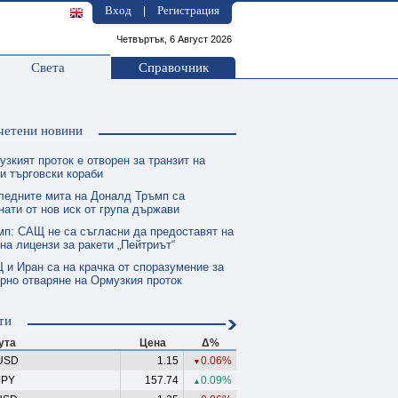
Вход
Регистрация
|
Четвъртък, 6 Август 2026
Света
Справочник
четени новини
зкият проток е отворен за транзит на
и търговски кораби
ледните мита на Доналд Тръмп са
нати от нов иск от група държави
мп: САЩ не са съгласни да предоставят на
на лицензи за ракети „Пейтриът“
 и Иран са на крачка от споразумение за
рно отваряне на Ормузкия проток
ти
ута
Цена
Δ%
USD
1.15
0.06%
▼
JPY
157.74
0.09%
▲