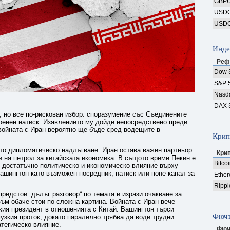
GBP
USD
USD
Инде
Реф
Dow 
S&P 
Nasd
DAX 
, но все по-рискован избор: споразумение със Съединените
оенен натиск. Изявлението му дойде непосредствено преди
 войната с Иран вероятно ще бъде сред водещите в
Крип
ото дипломатическо надлъгване. Иран остава важен партньор
Кри
и на петрол за китайската икономика. В същото време Пекин е
Bitco
т достатъчно политическо и икономическо влияние върху
ашингтон като възможен посредник, натиск или поне канал за
Ethe
Rippl
предстои „дълъг разговор“ по темата и изрази очакване за
ъм обаче стои по-сложна картина. Войната с Иран вече
кия президент в отношенията с Китай. Вашингтон търси
Фючъ
узкия проток, докато паралелно трябва да води трудни
атегическо влияние.
Фюч