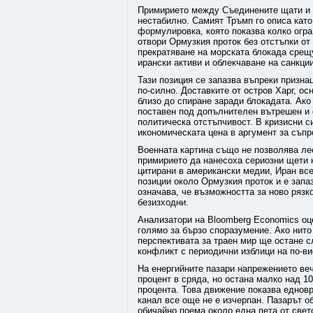
Примирието между Съединените щати и 
нестабилно. Самият Тръмп го описа ка
формулировка, която показва колко огра
отвори Ормузкия проток без отстъпки от
прекратяване на морската блокада срещ
ирански активи и облекчаване на санкции
Тази позиция се запазва въпреки призна
по-силно. Доставките от остров Харг, о
близо до спиране заради блокадата. Ако
поставен под допълнителен вътрешен и 
политическа отстъпчивост. В кризисни с
икономическата цена в аргумент за съпро
Военната картина също не позволява ле
примирието да нанесоха сериозни щети 
цитирани в американски медии, Иран все
позиции около Ормузкия проток и е запа
означава, че възможността за ново рязк
безизходни.
Анализатори на Bloomberg Economics оц
голямо за бързо споразумение. Ако нито
перспективата за траен мир ще остане 
конфликт с периодични изблици на по-ви
На енергийните пазари напрежението веч
процент в сряда, но остана малко над 1
процента. Това движение показва еднов
канал все още не е изчерпан. Пазарът о
обичайно поема около една пета от свет