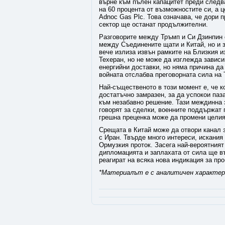
върне към пълен капацитет преди следв
на 60 процента от възможностите си, а ц
Adnoc Gas Plc. Това означава, че дори 
сектор ще останат продължителни.
Разговорите между Тръмп и Си Дзинпин с
между Съединените щати и Китай, но и з
вече излиза извън рамките на Близкия и
Техеран, но не може да изглежда зависим
енергийни доставки, но няма причина да
войната отслабва преговорната сила на 
Най-същественото в този момент е, че 
достатъчно замразен, за да успокои паз
към незабавно решение. Тази междинна з
говорят за сделки, военните поддържат г
грешна преценка може да промени целия 
Срещата в Китай може да отвори канал з
с Иран. Твърде много интереси, искания
Ормузкия проток. Засега най-вероятния
дипломацията и заплахата от сила ще в
реагират на всяка нова индикация за пр
*Материалът е с аналитичен характер 