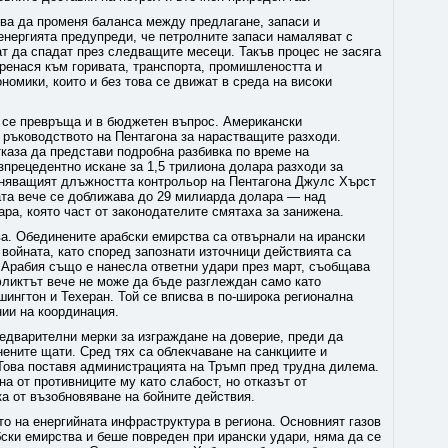
чва да променя баланса между предлагане, запаси и
енергията предупреди, че петролните запаси намаляват с
т да спадат през следващите месеци. Такъв процес не засяга
пренася към горивата, транспорта, промишлеността и
номики, които и без това се движат в среда на високи
 се превръща и в бюджетен въпрос. Американски
 ръководството на Пентагона за нарастващите разходи.
каза да представи подробна разбивка по време на
зпрецедентно искане за 1,5 трилиона долара разходи за
лняващият длъжността контрольор на Пентагона Джулс Хърст
ната вече се доближава до 29 милиарда долара — над
ра, която част от законодателите смятаха за занижена.
а. Обединените арабски емирства са отвърнали на ирански
 войната, като според запознати източници действията са
 Арабия също е нанесла ответни удари през март, съобщава
нфликтът вече не може да бъде разглеждан само като
ингтон и Техеран. Той се вписва в по-широка регионална
нии на координация.
предварителни мерки за изграждане на доверие, преди да
нените щати. Сред тях са облекчаване на санкциите и
Това поставя администрацията на Тръмп пред трудна дилема.
а от противниците му като слабост, но отказът от
а от възобновяване на бойните действия.
о на енергийната инфраструктура в региона. Основният газов
ски емирства и беше повреден при ирански удари, няма да се