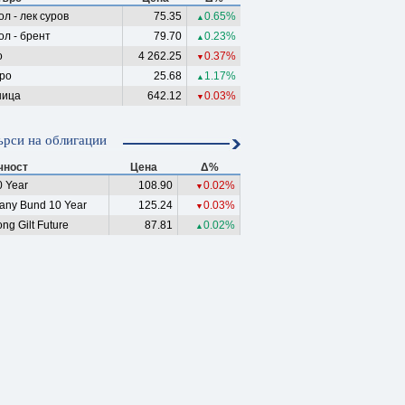
л - лек суров
75.35
0.65%
▲
ол - брент
79.70
0.23%
▲
о
4 262.25
0.37%
▼
ро
25.68
1.17%
▲
ица
642.12
0.03%
▼
рси на облигации
чност
Цена
Δ%
 Year
108.90
0.02%
▼
any Bund 10 Year
125.24
0.03%
▼
ng Gilt Future
87.81
0.02%
▲