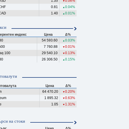
USD
1.35
0.06%
▼
CHF
0.81
0.04%
▲
CAD
1.40
0.01%
▲
кси
ерентен индекс
Цена
Δ%
30
54 593.60
0.03%
▲
500
7 760.88
0.01%
▼
aq 100
29 540.10
0.13%
▼
30
26 306.50
0.15%
▲
товалути
птовалута
Цена
Δ%
in
64 470.20
0.20%
▼
reum
1 895.32
0.63%
▼
e
1.05
1.31%
▼
рси на стоки
ърс
Цена
Δ%