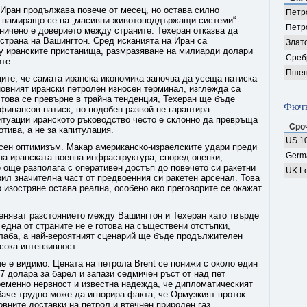
Иран продължава повече от месец, но остава силно
Петро
то намиращо се на „масивни животоподдържащи системи“ —
Петр
ничено е доверието между страните. Техеран отказва да
 страна на Вашингтон. Сред исканията на Иран са
Злат
у иранските пристанища, размразяване на милиарди долари
Среб
те.
Пшен
ците, че самата иранска икономика започва да усеща натиска
сновният ирански петролен износен терминал, изглежда са
 това се превърне в трайна тенденция, Техеран ще бъде
Фючъ
финансов натиск, но подобен развой не гарантира
итуации иранското ръководство често е склонно да превръща
Сро
тива, а не за капитулация.
US 10
сен оптимизъм. Макар американско-израелските удари преди
Germ
на иранската военна инфраструктура, според оценки,
 още разполага с оперативен достъп до повечето си ракетни
UK Lo
зил значителна част от предвоенния си ракетен арсенал. Това
о изостряне остава реална, особено ако преговорите се окажат
еняват разстоянието между Вашингтон и Техеран като твърде
 една от страните не е готова на съществени отстъпки,
слаба, а най-вероятният сценарий ще бъде продължителен
сока интензивност.
е е видимо. Цената на петрола Brent се понижи с около един
07 долара за барел и запази седмичен ръст от над пет
ременно нервност и известна надежда, че дипломатическият
баче трудно може да игнорира факта, че Ормузкият проток
овните доставки на петрол и втечнен природен газ.