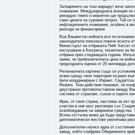
Затварянето на този маршрут вече запо
очаквания. Международната агенция по 
рекордно темпо и вероятно ще продължа
само цените на суровия петрол. Той се 
инфлационните очаквания, особено в ико
разходи за финансиране.
Във Вашингтон войната все по-осезаемо
законодатели поискаха повече яснота от
Министърът на отбраната Пийт Хегсет от
изслушване в Конгреса, посветено на бе
отбрана през следващата година. Изпъ
заяви, че приблизителната цена на вой
предходната оценка от 25 милиарда дола
Регионалната картина също се усложняв
атаки срещу своя територия по-рано във
били координирани с Израел. Саудитска
Reuters. Тези действия показват, че ко
двустранно противопоставяне между Ваш
система от страхове, съюзи и скрити ли
Иран, от своя страна, настоява за пет 
участва в нов кръг разговори със Съеди
освобождаване на замразени средства. 
Всяка отстъпка може да бъде представен
дипломатически жестове увеличава риск
Допълнителен натиск идва от състояниет
завод, който снабдява Обединените араб