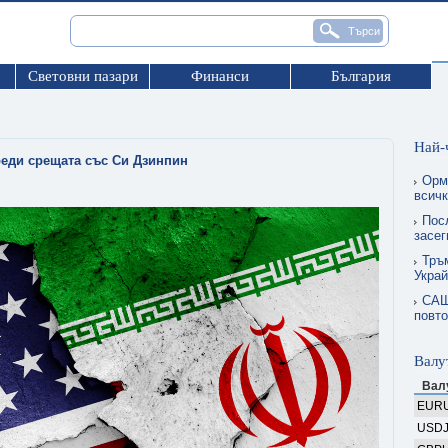
Световни пазари
Финанси
България
Най-
реди срещата със Си Дзинпин
Орму
всичк
Пос
засег
Тръ
Украй
САЩ
повто
Валу
Вал
EUR
USD