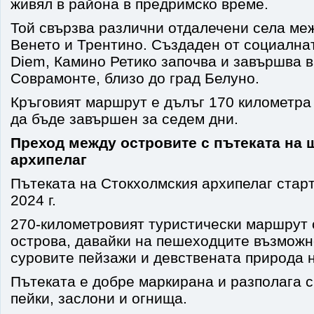
живял в района в предримско време.
Той свързва различни отдалечени села ме
Венето и Трентино. Създаден от социална
Diem, Камино Ретико започва и завършва в
Соврамонте, близо до град Белуно.
Кръговият маршрут е дълъг 170 километра
да бъде завършен за седем дни.
Преход между островите с пътеката на 
архипелаг
Пътеката на Стокхолмския архипелаг стар
2024 г.
270-километровият туристически маршрут 
острова, давайки на пешеходците възможн
суровите пейзажи и девствената природа 
Пътеката е добре маркирана и разполага с
пейки, заслони и огнища.