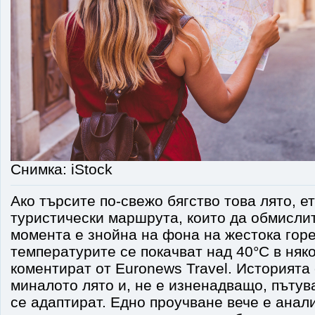
Снимка: iStock
Ако търсите по-свежо бягство това лято, е
туристически маршрута, които да обмислит
момента е знойна на фона на жестока горе
температурите се покачват над 40°C в няк
коментират от Euronews Travel. Историята
миналото лято и, не е изненадващо, пътув
се адаптират. Едно проучване вече е анал