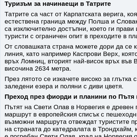
Туризъм за начинаещи в Татрите
Татрите са част от Карпатската верига, ко
естествена граница между Полша и Словак
са изключително достъпни, което ги прави
туристи с ограничен опит в преходите в пл
От словашката страна можете дори да се 
линия, като например Каспрови Верх, коят
връх Ломниц, вторият най-висок връх във 
височина 2634 метра.
През лятото се изкачете високо за глътка 
заледени езера и поляни с диви цветя.
Преход през фиорди и планини по Пътя 
Пътят на Свети Олав в Норвегия е древен
маршрут в европейския списък с пешеход
възможни маршрута отвеждат туристите пр
на страната до катедралата в Трондхайм, к
е погребан Свети Олав, крал на Норвегия о