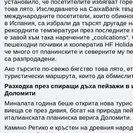
установило, че посетителите избягват гор
това лято. Изследването на CaixaBank твъ
международните посетители, които обикно
в Испания, са избрали да търсят другаде 
рекордните температури през последните 
е завой към така наречените „coolcations“
пешеходни почивки и кооператив HF Holid
че много от планинските и северните му 
са разпродадени.
Ако търсите по-свежо бягство това лято, е
туристически маршрута, които да обмисли
Разходка през спиращи дъха пейзажи в 
Доломити
Миналата година беше открита нова турис
виеща се през дивия, богат на природа пе
италианската планинска верига Доломити.
Камино Ретико е кръстен на древния народ