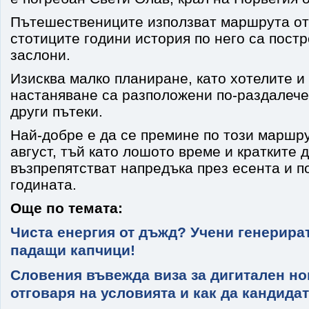
Пътешествениците използват маршрута от 1
стотиците години история по него са пост
заслони.
Изисква малко планиране, като хотелите и
настаняване са разположени по-раздалече
други пътеки.
Най-добре е да се премине по този маршр
август, тъй като лошото време и кратките 
възпрепятстват напредъка през есента и п
годината.
Още по темата:
Чиста енергия от дъжд? Учени генерира
падащи капчици!
Словения въвежда виза за дигитален но
отговаря на условията и как да кандида