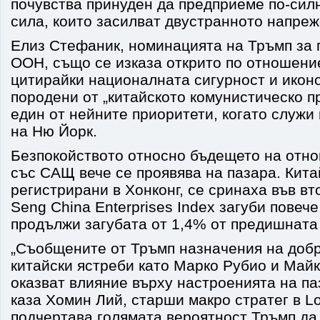
почувства принуден да предприеме по-сил
сила, които засилват двустранното напреж
Елиз Стефаник, номинацията на Тръмп за 
ООН, също се изказа открито по отношение
цитирайки националната сигурност и икон
породени от „китайското комунистическо пр
един от нейните приоритети, когато служи
на Ню Йорк.
Безпокойството относно бъдещето на отн
със САЩ вече се проявява на пазара. Кита
регистрирани в Хонконг, се сринаха във вт
Seng China Enterprises Index загуби повече
продължи загубата от 1,4% от предишната
„Съобщените от Тръмп назначения на добр
китайски ястреби като Марко Рубио и Май
оказват влияние върху настроенията на паз
каза Хомин Лий, старши макро стратег в Lo
подчертава голямата вероятност Тръмп да