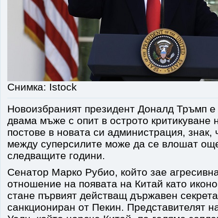
Снимка: Istock
Новоизбраният президент Доналд Тръмп е 
двама мъже с опит в острото критикуване 
постове в новата си администрация, знак,
между суперсилите може да се влошат още
следващите години.
Сенатор Марко Рубио, който зае агресивна
отношение на появата на Китай като икон
стане първият действащ държавен секретар
санкциониран от Пекин. Представителят н