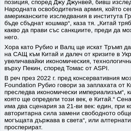
позиция, според Джу Джунвей, бивш изсле
Народната освободителна армия, който сег
американските изследвания в института Г
бъде сбъднат кошмар“, каза тя. „Китай тря
какво да прави със санкциите, преди да мо
него.
Хора като Рубио и Валц ще искат Тръмп д
на САЩ към Китай и далеч от кризите в Укр
увеличавайки икономическия, технологичн
върху Пекин, според Томас от ASPI.
В реч през 2022 г. пред консервативния мо
Foundation Рубио говори за заплахата от К
преследва икономически империализъм“, ка
която ще определи този век, е Китай.“ Сен
има два сценария за 21-ви век: един, при 
авторитарна сила замени свободното обще
могъщата държава в света“, или алтернат
просперират.