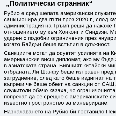
„Политически странник“
Рубио е сред шепата американски служите
санкционира два пъти през 2020 г., след к
администрация на Тръмп реши да накаже 
отношението му към Хонконг и Синдзян. 
ударен с подобни ограничения през януари 
когато Байдън беше встъпил в длъжност.
Санкциите могат да осуетят усилията на К
американския висш дипломат, ако му бъде
в азиатската страна. Бившият китайски ми
отбраната Ли Шанфу беше изправен пред 
затруднение, след като беше издигнат на 
въпреки че беше обект на санкции от САЩ
служители обаче казаха, че ограниченията
попречат да се срещне с американските си
известно пространство за маневриране.
Назначаването на Рубио би поставило Пек