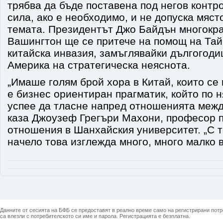
трябва да бъде поставена под негов контро
сила, ако е необходимо, и не допуска мяст
темата. Президентът Джо Байдън многократ
Вашингтон ще се притече на помощ на Тай
китайска инвазия, замъглявайки дългогод
Америка на стратегическа неяснота.
„Имаше голям брой хора в Китай, които се
е бизнес ориентиран прагматик, който по 
успее да тласне напред отношенията межд
каза Джоузеф Грегъри Махони, професор 
отношения в Шанхайския университет. „С 
начело това изглежда много, много малко 
Данните от сесията на БФБ се предоставят в реално време само на регистрирани потреб
са влезли с потребителското си име и парола. Регистрацията е безплатна.