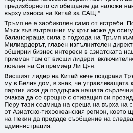
предизборното си обещание да наложи на
върху износа на Китай за САЩ.“
Тръмп не е заобиколен само от ястреби. П
Мъск във вътрешния му кръг може да осигу
балансираща сила в подхода на Тръмп към
Милиардерът, главен изпълнителен директо
обширни бизнес интереси в азиатската на
приеман там от висши лидери, включител
лоялен на Си премиер Ли Цян.
Висшият лидер на Китай вече поздрави Тр
му в Белия дом, в знак, че управляващата
партия иска да поддържа нещата сърдечни
очаква да се срещне с отиващия си прези
Перу тази седмица на среща на върха на 
от Азиатско-тихоокеанския регион, което 
на Пекин да предаде съобщение на следв
администрация.