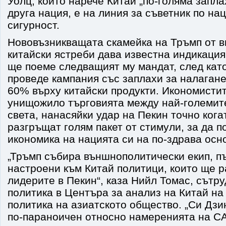
Уолц, който нарече Китай „по-голяма запла
друга нация, е на линия за съветник по н
сигурност.
Нововъзникващата скамейка на Тръмп от 
китайски ястреби дава известна индикация 
ще поеме следващият му мандат, след кат
проведе кампания със заплахи за налагане
60% върху китайски продукти. Икономистите
унищожило търговията между най-големит
света, нанасяйки удар на Пекин точно ког
разгръщат голям пакет от стимули, за да п
икономика на нацията си на по-здрава осн
„Тръмп събира външнополитически екип, п
настроени към Китай политици, които ще 
лидерите в Пекин“, каза Нийл Томас, сътру
политика в Центъра за анализ на Китай на
политика на азиатското общество. „Си Дзи
по-параноичен относно намеренията на С