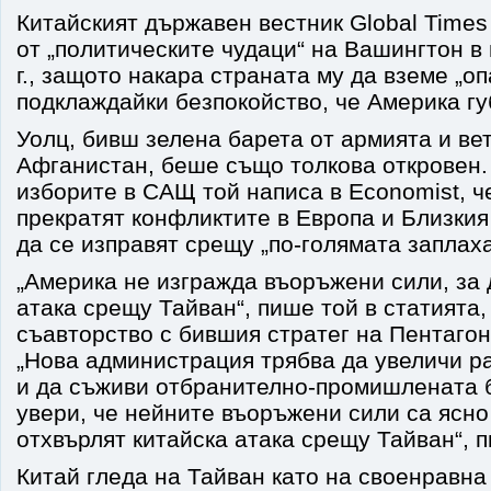
Китайският държавен вестник Global Times
от „политическите чудаци“ на Вашингтон в
г., защото накара страната му да вземе „о
подклаждайки безпокойство, че Америка гу
Уолц, бивш зелена барета от армията и вет
Афганистан, беше също толкова откровен.
изборите в САЩ той написа в Economist, 
прекратят конфликтите в Европа и Близкия 
да се изправят срещу „по-голямата заплаха
„Америка не изгражда въоръжени сили, за 
атака срещу Тайван“, пише той в статията,
съавторство с бившия стратег на Пентагон
„Нова администрация трябва да увеличи р
и да съживи отбранително-промишлената б
увери, че нейните въоръжени сили са ясно
отхвърлят китайска атака срещу Тайван“, п
Китай гледа на Тайван като на своенравна