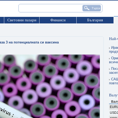
Световни пазари
Финанси
България
Най-
за 3 на потенциалната си ваксина
Ира
прод
Орму
всичк
Пос
засег
САЩ
повто
Валу
Вал
EUR
USD