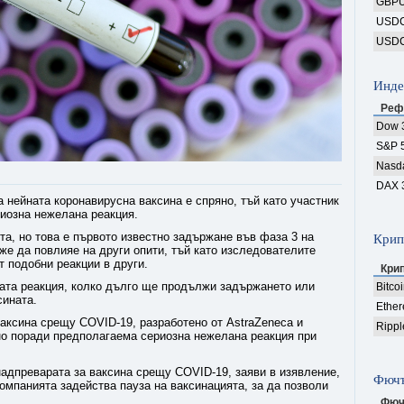
GBP
USD
USD
Инде
Реф
Dow 
S&P 
Nasd
DAX 
а нейната коронавирусна ваксина е спряно, тъй като участник
иозна нежелана реакция.
ята, но това е първото известно задържане във фаза 3 на
Крип
же да повлияе на други опити, тъй като изследователите
т подобни реакции в други.
Кри
ната реакция, колко дълго ще продължи задържането или
Bitco
сината.
Ethe
аксина срещу COVID-19, разработено от AstraZeneca и
Rippl
о поради предполагаема сериозна нежелана реакция при
надпреварата за ваксина срещу COVID-19, заяви в изявление,
Фючъ
компанията задейства пауза на ваксинацията, за да позволи
Фюч