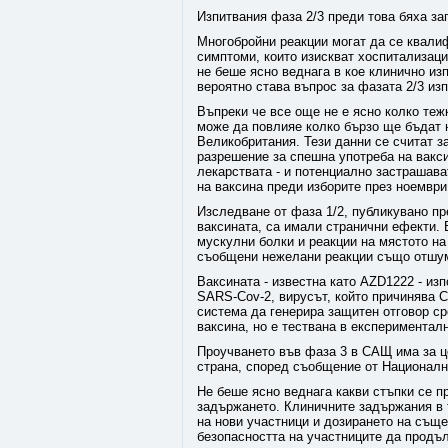
Изпитвания фаза 2/3 преди това бяха з
Многобройни реакции могат да се квали
симптоми, които изискват хоспитализац
не беше ясно веднага в кое клинично из
вероятно става въпрос за фазата 2/3 из
Въпреки че все още не е ясно колко теж
може да повлияе колко бързо ще бъдат 
Великобритания. Тези данни се считат з
разрешение за спешна употреба на вакс
лекарствата - и потенциално застрашав
на ваксина преди изборите през ноември
Изследване от фаза 1/2, публикувано пр
ваксината, са имали странични ефекти. 
мускулни болки и реакции на мястото на
съобщени нежелани реакции също отшум
Ваксината - известна като AZD1222 - изп
SARS-Cov-2, вирусът, който причинява 
система да генерира защитен отговор с
ваксина, но е тествана в експериментал
Проучването във фаза 3 в САЩ има за це
страна, според съобщение от Националн
Не беше ясно веднага какви стъпки се п
задържането. Клиничните задържания в 
на нови участници и дозирането на същес
безопасността на участниците да продъ