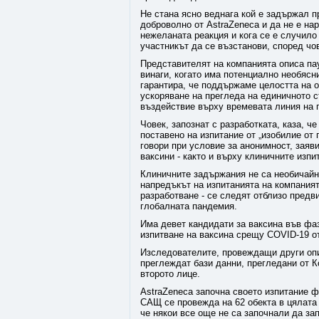
Не стана ясно веднага кой е задържал п
доброволно от AstraZeneca и да не е на
нежеланата реакция и кога се е случило
участникът да се възстанови, според чов
Представителят на компанията описа пау
винаги, когато има потенциално необясн
гарантира, че поддържаме целостта на о
ускоряване на прегледа на единичното 
въздействие върху времевата линия на 
Човек, запознат с разработката, каза, ч
поставено на изпитание от „изобилие от 
говори при условие за анонимност, заяв
ваксини - както и върху клиничните изп
Клиничните задържания не са необичайн
напредъкът на изпитанията на компаният
разработване - се следят отблизо предв
глобалната пандемия.
Има девет кандидати за ваксина във фаз
изпитване на ваксина срещу COVID-19 от 
Изследователите, провеждащи други опи
преглеждат бази данни, прегледани от К
второто лице.
AstraZeneca започна своето изпитание ф
САЩ се провежда на 62 обекта в цялата с
че някои все още не са започнали да за