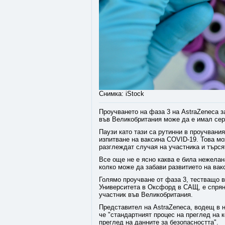
Снимка: iStock
Проучването на фаза 3 на AstraZeneca з
във Великобритания може да е имал сер
Паузи като тази са рутинни в проучвани
изпитване на ваксина COVID-19. Това мо
разглеждат случая на участника и търся
Все още не е ясно каква е била нежела
колко може да забави развитието на вак
Голямо проучване от фаза 3, тестващо в
Университета в Оксфорд в САЩ, е спрян
участник във Великобритания.
Представител на AstraZeneca, водещ в 
че "стандартният процес на преглед на 
преглед на данните за безопасността".