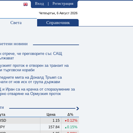
Вход
Регистрация
|
Четвъртък, 6 Август 2026
Света
Справочник
четени новини
н отрече, че преговорите със САЩ
ължават
зкият проток е отворен за транзит на
и търговски кораби
ледните мита на Доналд Тръмп са
нати от нов иск от група държави
 и Иран са на крачка от споразумение за
рно отваряне на Ормузкия проток
ти
ута
Цена
Δ%
USD
1.15
0.12%
▼
JPY
157.84
0.15%
▲