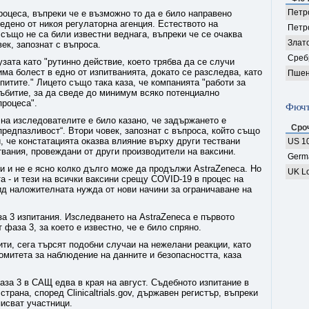
Петро
роцеса, въпреки че е възможно то да е било направено
редено от никоя регулаторна агенция. Естеството на
Петр
 също не са били известни веднага, въпреки че се очаква
Злат
ек, запознат с въпроса.
Среб
зата като "рутинно действие, което трябва да се случи
има болест в едно от изпитванията, докато се разследва, като
Пшен
питите." Лицето също така каза, че компанията "работи за
събитие, за да сведе до минимум всяко потенциално
процеса".
Фючъ
е на изследователите е било казано, че задържането е
Сро
предпазливост“. Втори човек, запознат с въпроса, който също
и, че констатацията оказва влияние върху други тествани
US 10
итвания, провеждани от други производители на ваксини.
Germ
и и не е ясно колко дълго може да продължи AstraZeneca. Но
UK Lo
а - и тези на всички ваксини срещу COVID-19 в процес на
ид наложителната нужда от нови начини за ограничаване на
а 3 изпитания. Изследването на AstraZeneca е първото
фаза 3, за което е известно, че е било спряно.
ти, сега търсят подобни случаи на нежелани реакции, като
омитета за наблюдение на данните и безопасността, каза
аза 3 в САЩ едва в края на август. Съдебното изпитание в
трана, според Clinicaltrials.gov, държавен регистър, въпреки
писват участници.