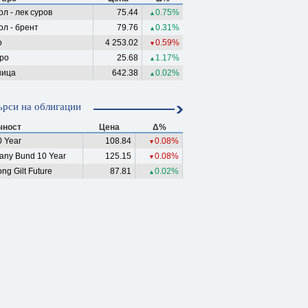
л - лек суров
75.44
0.75%
▲
ол - брент
79.76
0.31%
▲
о
4 253.02
0.59%
▼
ро
25.68
1.17%
▲
ица
642.38
0.02%
▲
рси на облигации
чност
Цена
Δ%
 Year
108.84
0.08%
▼
any Bund 10 Year
125.15
0.08%
▼
ng Gilt Future
87.81
0.02%
▲