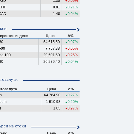
USD
1.35
0.09%
▼
CHF
0.81
0.21%
▲
CAD
1.40
0.04%
▲
кси
ерентен индекс
Цена
Δ%
30
54 615.50
0.07%
▲
500
7 757.38
0.05%
▼
aq 100
29 501.60
0.26%
▼
30
26 279.40
0.04%
▲
товалути
птовалута
Цена
Δ%
in
64 764.90
0.27%
▲
reum
1 910.98
0.20%
▲
e
1.05
0.97%
▼
рси на стоки
ърс
Цена
Δ%