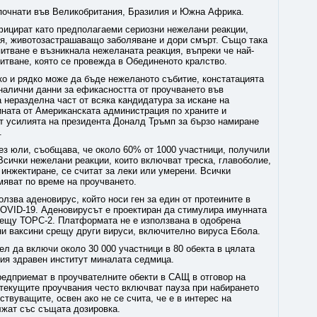
апочнати във Великобритания, Бразилия и Южна Африка.
фицират като предполагаеми сериозни нежелани реакции,
ия, животозастрашаващо заболяване и дори смърт. Също така
питване е възникнала нежеланата реакция, въпреки че най-
питване, която се провежда в Обединеното кралство.
ко и рядко може да бъде нежеланото събитие, констатацията
налични данни за ефикасността от проучването във
а неразделна част от всяка кандидатура за искане на
ината от Американската администрация по храните и
ат усилията на президента Доналд Тръмп за бързо намиране
.
ез юли, съобщава, че около 60% от 1000 участници, получили
Всички нежелани реакции, които включват треска, главоболие,
 инжектиране, се считат за леки или умерени. Всички
яват по време на проучването.
олзва аденовирус, който носи ген за един от протеините в
COVID-19. Аденовирусът е проектиран да стимулира имунната
рещу ТОРС-2. Платформата не е използвана в одобрена
ни ваксини срещу други вируси, включително вируса Ебола.
л да включи около 30 000 участници в 80 обекта в цялата
ия здравен институт миналата седмица.
редприемат в проучвателните обекти в САЩ в отговор на
текущите проучвания често включват пауза при набирането
твуващите, освен ако не се счита, че е в интерес на
лжат със същата дозировка.