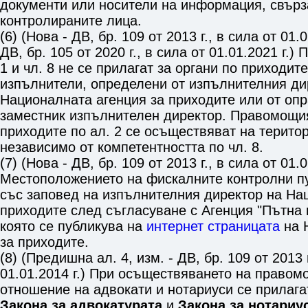
документи или носители на информация, свърз
контролираните лица.
(6) (Нова - ДВ, бр. 109 от 2013 г., в сила от 01.0
ДВ, бр. 105 от 2020 г., в сила от 01.01.2021 г.)
1
и
чл. 8
не се прилагат за органи по приходит
изпълнители, определени от изпълнителния ди
Националната агенция за приходите или от оп
заместник изпълнителен директор. Правомощия
приходите по ал. 2 се осъществяват на терито
независимо от компетентността по
чл. 8
.
(7) (Нова - ДВ, бр. 109 от 2013 г., в сила от 01.0
Местоположението на фискалните контролни п
със заповед на изпълнителния директор на На
приходите след съгласуване с Агенция "Пътна 
която се публикува на
интернет страницата
на 
за приходите.
(8) (Предишна ал. 4, изм. - ДВ, бр. 109 от 2013 г
01.01.2014 г.) При осъществяването на правомо
отношение на адвокати и нотариуси се прилага
Закона за адвокатурата
и
Закона за нотариу