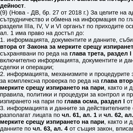
дейност
.
(9) (Нова - ДВ, бр. 27 от 2018 г.) За целите на
сътрудничество и обмена на информация по
гл
раздели IIIа
,
IV
,
V
и
VI
органът по приходите о
ал. 1 има право на достъп до:
1. информацията, документите и данните, съб
втора от Закона за мерките срещу изпиранет
съхранявани по реда на
глава трета, раздел I
включително информацията, документите и дан
сделки и операции;
2. информацията, механизмите и процедурите 
за комплексна проверка по реда на
глава втор
мерките срещу изпирането на пари
, както и
правила, политики и процедури за контрол и п
изпирането на пари по
глава осма, раздел I
от
3. информацията и данните за действителните 
разполагат лицата по
чл. 61, ал. 1
и
чл. 62, ал
мерките срещу изпирането на пари
, както и
данните по
чл. 63, ал. 4
от същия закон, вписа