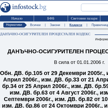
Начало
БФБ
Световни пазари
Нормативи
Всички
|
Закони
|
Кодекси
|
Правилниц
ДАНЪЧНО-ОСИГУРИТЕЛЕН ПРОЦЕСУАЛЕН КОДЕКС
Информа
ДАНЪЧНО-ОСИГУРИТЕЛЕН ПРОЦЕС
В сила от 01.01.2006 г.
Обн. ДВ. бр.
105
от 29 Декември 2005г.
,
Април 2006г.
,
изм. ДВ. бр.
33
от 21 Апри
бр.
34
от 25 Април 2006г.
,
изм. ДВ. бр.
5
изм. ДВ. бр.
63
от 4 Август 2006г.
,
изм
Септември 2006г.
,
изм. ДВ. бр.
82
от 10
изм. ДВ. бр.
86
от 24 Октомври 2006г.
,
и