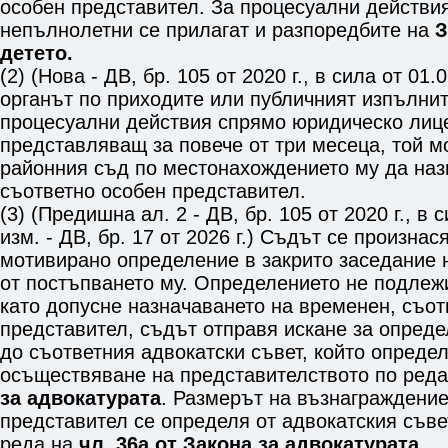
особен представител. За процесуални действи
непълнолетни се прилагат и разпоредбите на
З
детето.
(2) (Нова - ДВ, бр. 105 от 2020 г., в сила от 01.0
органът по приходите или публичният изпълни
процесуални действия спрямо юридическо лице
представляващ за повече от три месеца, той м
районния съд по местонахождението му да наз
съответно особен представител.
(3) (Предишна ал. 2 - ДВ, бр. 105 от 2020 г., в с
изм. - ДВ, бр. 17 от 2026 г.) Съдът се произнас
мотивирано определение в закрито заседание н
от постъпването му. Определението не подлеж
като допусне назначаването на временен, съот
представител, съдът отправя искане за опред
до съответния адвокатски съвет, който определ
осъществяване на представителството по ред
за адвокатурата
. Размерът на възнаграждение
представител се определя от адвокатския съве
реда на
чл. 36а от Закона за адвокатурата
.