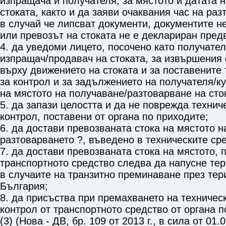
изпращача и получателя, за мястото и датата 
стоката, както и да заяви очаквания час на ра
в случай че липсват документи, документите н
или превозът на стоката не е деклариран пред
4. да уведоми лицето, посочено като получател
изпращач/продавач на стоката, за извършения
върху движението на стоката и за поставените
за контрол и за задължението на получателя/к
на мястото на получаване/разтоварване на сто
5. да запази целостта и да не поврежда технич
контрол, поставени от органа по приходите;
6. да достави превозваната стока на мястото н
разтоварването ?, въведено в техническите сре
7. да достави превозваната стока на мястото, 
транспортното средство следва да напусне тер
в случаите на транзитно преминаване през тер
България;
8. да присъства при премахването на техничес
контрол от транспортното средство от органа п
(3) (Нова - ДВ, бр. 109 от 2013 г., в сила от 01.