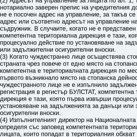
(2) Адресът на управление за лицата по ал. 1, т
нотариално заверен препис на учредителния дог
не е посочен адрес на управление, за такъв се
адрес или съответно адресът на управление н
съдружник. В случаите, когато не е представен
компетентна териториална дирекция е тази, ко
процесуално действие по установяване на зад
или задължителни осигурителни вноски.
(3) Когато чуждестранно лице осъществява сто
страната чрез повече от едно място на стопанс
компетентна е териториалната дирекция по ме
първото възникнало място на стопанска дейнос
чуждестранното лице не е изпълнило задължен
регистрация в регистър БУЛСТАТ, компетентна
дирекция е тази, която първа извърши процесу
установяване на задълженията за данъци или
осигурителни вноски.
(4) Изпълнителният директор на Националната
определя със заповед компетентната територи
лицата, които попадат в териториалния обхват 