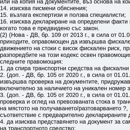
или на копия на документите, въз основа на ко
14. изисква писмени обяснения;
15. възлага експертизи и ползва специалисти;
16. изисква деклариране на определени факти 
когато това е предвидено със закон.
(2) (Нова - ДВ, бр. 109 от 2013 г., в сила от 01.
приходите, оправомощен да извършва фискале
движението на стоки с висок фискален риск, пр
разпоредбите на този кодекс освен правомощия
следните правомощия:
1. да спира транспортни средства на фискални
2. (доп. - ДВ, бр. 105 от 2020 г., в сила от 01.01
извършва проверка на документите, придружав
включително за наличието на уникален номер з
3. (доп. - ДВ, бр. 105 от 2020 г., в сила от 01.0
проверка и оглед на превозваната стока в тран
на мястото на получаването/разтоварването ?,
съответствие с предварително декларираните 
4. да изисква представянето на документ за с
на транспортното средство;