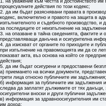
1. на уважение към честта и достойнството им
процесуалните действия по този кодекс;
2. да им бъдат разяснявани правата в произво
кодекс, включително и правото на защита в ад
изпълнителното и съдебното производство, и 
за последиците от неизпълнение на задължения
3. на опазване в тайна сведенията, фактите и 
представляващи данъчна и осигурителна инфо
4. да изискват от органите по приходите и пуб
при изпълнение на правомощията им да се лег
показват акта, въз основа на който се предпри
действия;
5. да им бъдат осигурени и предоставени безп
а) приемането на всички документи, представе
трети лица относно публичните им задължения
б) информация за публичните им задължения и 
следва да заплатят дължимите от тях данъци,
осигурителни вноски и други публични задълже
в) информация за здравноосигурителния им ста
им доход;