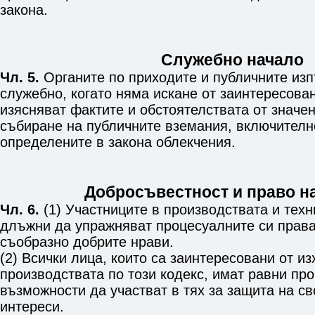
закона.
Служебно начало
Чл. 5.
Органите по приходите и публичните из
служебно, когато няма искане от заинтересова
изясняват фактите и обстоятелствата от значе
събиране на публичните вземания, включителн
определените в закона облекчения.
Добросъвестност и право н
Чл. 6.
(1) Участниците в производствата и техн
длъжни да упражняват процесуалните си прав
съобразно добрите нрави.
(2) Всички лица, които са заинтересовани от из
производствата по този кодекс, имат равни пр
възможности да участват в тях за защита на св
интереси.