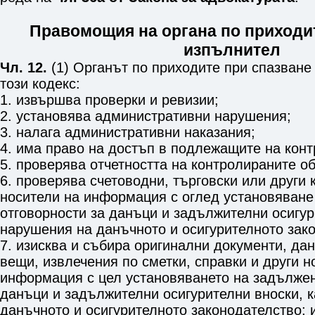
Правомощия на органа по приходи
изпълнител
Чл. 12.
(1) Органът по приходите при спазване
този кодекс:
1. извършва проверки и ревизии;
2. установява административни нарушения;
3. налага административни наказания;
4. има право на достъп в подлежащите на конт
5. проверява отчетността на контролираните об
6. проверява счетоводни, търговски или други 
носители на информация с оглед установяване
отговорности за данъци и задължителни осигур
нарушения на данъчното и осигурителното зак
7. изисква и събира оригинални документи, дан
вещи, извлечения по сметки, справки и други н
информация с цел установяването на задължен
данъци и задължителни осигурителни вноски, к
данъчното и осигурителното законодателство; 