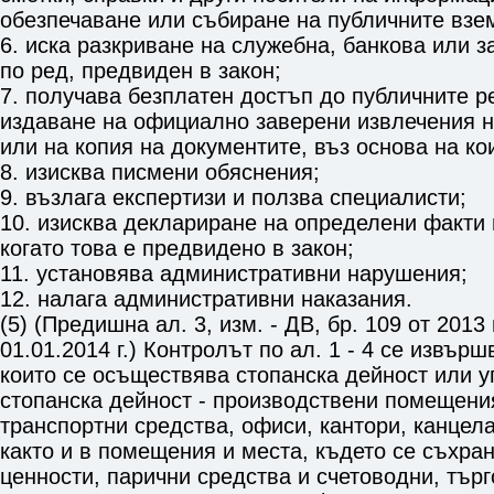
обезпечаване или събиране на публичните взе
6. иска разкриване на служебна, банкова или 
по ред, предвиден в закон;
7. получава безплатен достъп до публичните р
издаване на официално заверени извлечения н
или на копия на документите, въз основа на ко
8. изисква писмени обяснения;
9. възлага експертизи и ползва специалисти;
10. изисква деклариране на определени факти 
когато това е предвидено в закон;
11. установява административни нарушения;
12. налага административни наказания.
(5) (Предишна ал. 3, изм. - ДВ, бр. 109 от 2013 г
01.01.2014 г.) Контролът по ал. 1 - 4 се извърш
които се осъществява стопанска дейност или 
стопанска дейност - производствени помещения
транспортни средства, офиси, кантори, канцела
както и в помещения и места, където се съхра
ценности, парични средства и счетоводни, търг