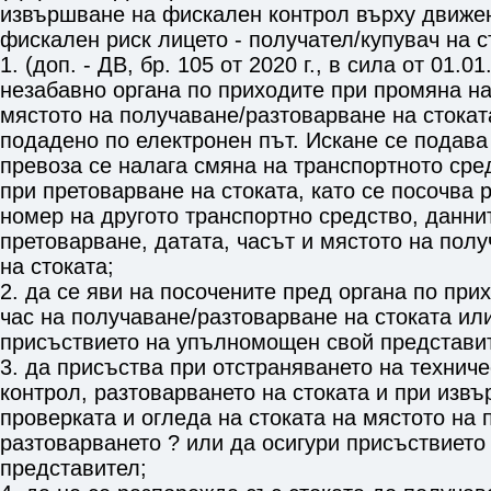
извършване на фискален контрол върху движен
фискален риск лицето - получател/купувач на с
1. (доп. - ДВ, бр. 105 от 2020 г., в сила от 01.0
незабавно органа по приходите при промяна на
мястото на получаване/разтоварване на стоката
подадено по електронен път. Искане се подава 
превоза се налага смяна на транспортното сре
при претоварване на стоката, като се посочва 
номер на другото транспортно средство, данни
претоварване, датата, часът и мястото на пол
на стоката;
2. да се яви на посочените пред органа по при
час на получаване/разтоварване на стоката ил
присъствието на упълномощен свой представи
3. да присъства при отстраняването на техниче
контрол, разтоварването на стоката и при изв
проверката и огледа на стоката на мястото на 
разтоварването ? или да осигури присъствиет
представител;