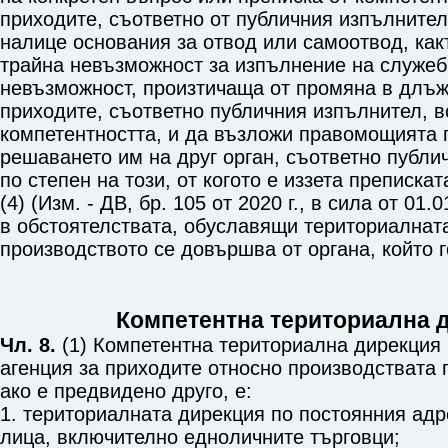
приходите, съответно от публичния изпълнител,
налице основания за отвод или самоотвод, какт
трайна невъзможност за изпълнение на служе
невъзможност, произтичаща от промяна в длъж
приходите, съответно публичния изпълнител, 
компетентността, и да възложи правомощията 
решаването им на друг орган, съответно публи
по степен на този, от когото е иззета преписка
(4) (Изм. - ДВ, бр. 105 от 2020 г., в сила от 01.
в обстоятелствата, обуславящи териториалната
производството се довършва от органа, който г
Компетентна териториална 
Чл. 8.
(1) Компетентна териториална дирекция
агенция за приходите относно производствата п
ако е предвидено друго, е:
1. териториалната дирекция по постоянния адр
лица, включително едноличните търговци;