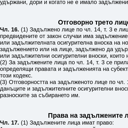
удържани, дори и когато не е имало задължени
Отговорно трето лиц
Чл. 16.
(1) Задължено лице по
чл. 14, т. 3
е лиц
предвидените от закон случаи има задължение
или задължителната осигурителна вноска на но
задължението или на лице, задължено да удър
или задължителни осигурителни вноски, които н
(2) За задължените лица по
чл. 14, т. 3
се прил
определящи правата и задълженията на субект
този кодекс.
(3) Отговорността на задълженото лице по
чл. 
данъците и задължителните осигурителни вноск
разноските за събирането им.
Права на задължените 
Чл. 17.
(1) Задължените лица имат право: