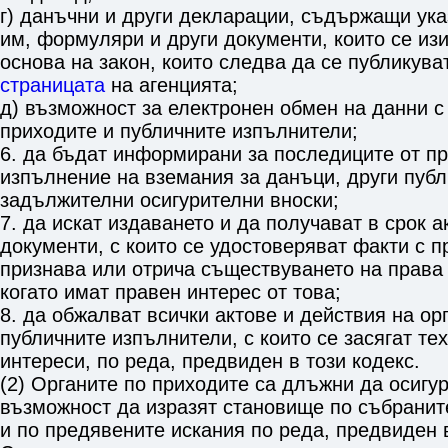
г) данъчни и други декларации, съдържащи ук
им, формуляри и други документи, които се изи
основа на закон, които следва да се публикува
страницата
на агенцията;
д) възможност за електронен обмен на данни с
приходите и публичните изпълнители;
6. да бъдат информирани за последиците от п
изпълнение на вземания за данъци, други пуб
задължителни осигурителни вноски;
7. да искат издаването и да получават в срок а
документи, с които се удостоверяват факти с п
признава или отрича съществуването на права
когато имат правен интерес от това;
8. да обжалват всички актове и действия на ор
публичните изпълнители, с които се засягат те
интереси, по реда, предвиден в този кодекс.
(2) Органите по приходите са длъжни да осигу
възможност да изразят становище по събраните
и по предявените искания по реда, предвиден в