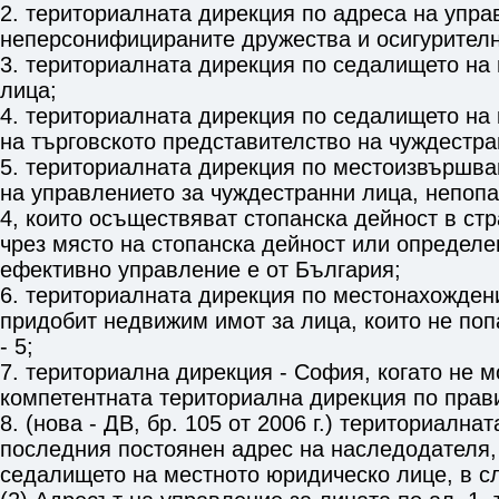
2. териториалната дирекция по адреса на упра
неперсонифицираните дружества и осигурителн
3. териториалната дирекция по седалището на
лица;
4. териториалната дирекция по седалището на 
на търговското представителство на чуждестра
5. териториалната дирекция по местоизвършва
на управлението за чуждестранни лица, непопа
4, които осъществяват стопанска дейност в ст
чрез място на стопанска дейност или определе
ефективно управление е от България;
6. териториалната дирекция по местонахожден
придобит недвижим имот за лица, които не попа
- 5;
7. териториална дирекция - София, когато не м
компетентната териториална дирекция по правил
8. (нова - ДВ, бр. 105 от 2006 г.) териториална
последния постоянен адрес на наследодателя,
седалището на местното юридическо лице, в с