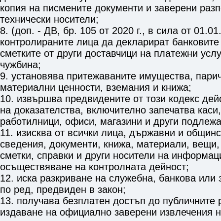
копия на писмените документи и заверени разп
технически носители;
8. (доп. - ДВ, бр. 105 от 2020 г., в сила от 01.01
контролираните лица да декларират банковите 
сметките от други доставчици на платежни услу
чужбина;
9. установява притежаваните имущества, пари
материални ценности, вземания и книжа;
10. извършва предвидените от този кодекс дей
на доказателства, включително запечатва каси,
работилници, офиси, магазини и други подлежа
11. изисква от всички лица, държавни и общинс
сведения, документи, книжа, материали, вещи,
сметки, справки и други носители на информац
осъществяване на контролната дейност;
12. иска разкриване на служебна, банкова или
по ред, предвиден в закон;
13. получава безплатен достъп до публичните 
издаване на официално заверени извлечения н