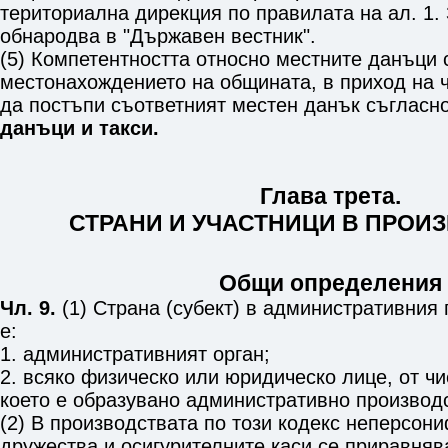
териториална дирекция по правилата на ал. 1.
обнародва в "Държавен вестник".
(5) Компетентността относно местните данъци 
местонахождението на общината, в приход на 
да постъпи съответният местен данък съгласн
данъци и такси.
Глава трета.
СТРАНИ И УЧАСТНИЦИ В ПРОИ
Общи определения
Чл. 9.
(1) Страна (субект) в административния 
е:
1. административният орган;
2. всяко физическо или юридическо лице, от ч
което е образувано административно производс
(2) В производствата по този кодекс неперсон
дружества и осигурителните каси се приравняв