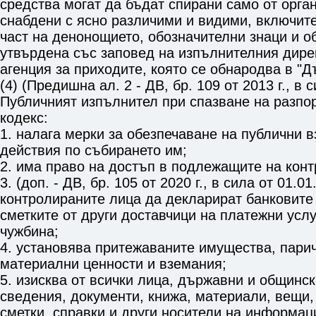
средства могат да бъдат спирани само от орга
снабдени с ясно различими и видими, включит
част на денонощието, обозначителни знаци и о
утвърдена със заповед на изпълнителния дире
агенция за приходите, която се обнародва в "Д
(4) (Предишна ал. 2 - ДВ, бр. 109 от 2013 г., в с
Публичният изпълнител при спазване на разпо
кодекс:
1. налага мерки за обезпечаване на публични 
действия по събирането им;
2. има право на достъп в подлежащите на конт
3. (доп. - ДВ, бр. 105 от 2020 г., в сила от 01.01
контролираните лица да декларират банковите 
сметките от други доставчици на платежни услу
чужбина;
4. установява притежаваните имущества, пари
материални ценности и вземания;
5. изисква от всички лица, държавни и общинск
сведения, документи, книжа, материали, вещи,
сметки, справки и други носители на информац