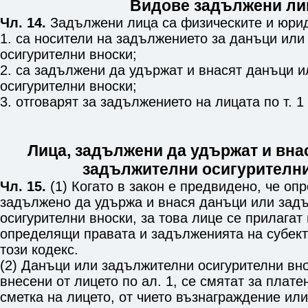
Видове задължени ли
Чл. 14.
Задължени лица са физическите и юрид
1. са носители на задължението за данъци ил
осигурителни вноски;
2. са задължени да удържат и внасят данъци 
осигурителни вноски;
3. отговарят за задължението на лицата по т. 1 
Лица, задължени да удържат и вна
задължителни осигурителн
Чл. 15.
(1) Когато в закон е предвидено, че оп
задължено да удържа и внася данъци или зад
осигурителни вноски, за това лице се прилагат
определящи правата и задълженията на субект
този кодекс.
(2) Данъци или задължителни осигурителни вн
внесени от лицето по ал. 1, се смятат за плате
сметка на лицето, от чието възнаграждение ил