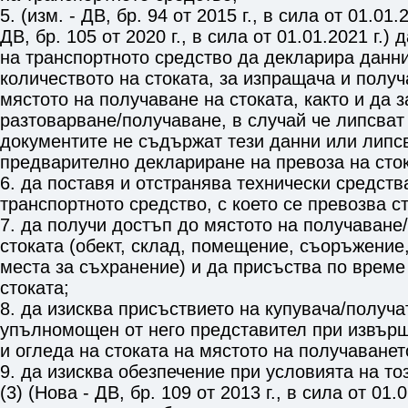
5. (изм. - ДВ, бр. 94 от 2015 г., в сила от 01.01.2
ДВ, бр. 105 от 2020 г., в сила от 01.01.2021 г.)
на транспортното средство да декларира данни
количеството на стоката, за изпращача и получ
мястото на получаване на стоката, както и да 
разтоварване/получаване, в случай че липсват
документите не съдържат тези данни или липс
предварително деклариране на превоза на сток
6. да поставя и отстранява технически средств
транспортното средство, с което се превозва ст
7. да получи достъп до мястото на получаване
стоката (обект, склад, помещение, съоръжение,
места за съхранение) и да присъства по време
стоката;
8. да изисква присъствието на купувача/получа
упълномощен от него представител при извърш
и огледа на стоката на мястото на получаванет
9. да изисква обезпечение при условията на то
(3) (Нова - ДВ, бр. 109 от 2013 г., в сила от 01.