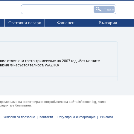
Световни пазари
Финанси
България
пил отчет към трето тримесечие на 2007 год. /без магните
изия /в несъстоятелност/ /VAZHO/
реме само на регистрирани потребители на сайта infostock.bg, които
рацията е безплатна.
|
Условия за ползване |
Контакти |
Регулирана информация |
Реклама