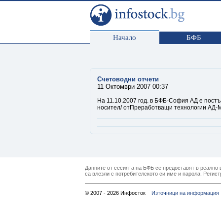
Начало
БФБ
Счетоводни отчети
11 Октомври 2007 00:37
На 11.10.2007 год. в БФБ-София АД е постъ
носител/ отПреработващи технологии АД-М
Данните от сесията на БФБ се предоставят в реално в
са влезли с потребителското си име и парола. Регист
© 2007 - 2026 Инфосток
Източници на информация 