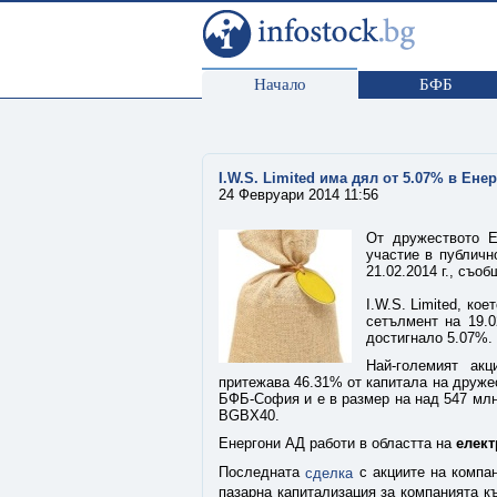
Начало
БФБ
I.W.S. Limited има дял от 5.07% в Ене
24 Февруари 2014 11:56
От дружеството Е
участие в публичн
21.02.2014 г., съо
I.W.S. Limited, ко
сетълмент на 19.0
достигнало 5.07%.
Най-големият ак
притежава 46.31% от капитала на дружес
БФБ-София и е в размер на над 547 млн
BGBX40.
Енергони АД работи в областта на
елект
Последната
с акциите на компани
сделка
пазарна капитализация за компанията къ