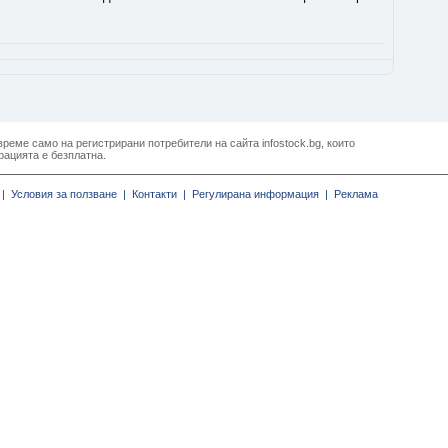
реме само на регистрирани потребители на сайта infostock.bg, които
рацията е безплатна.
|
Условия за ползване |
Контакти |
Регулирана информация |
Реклама