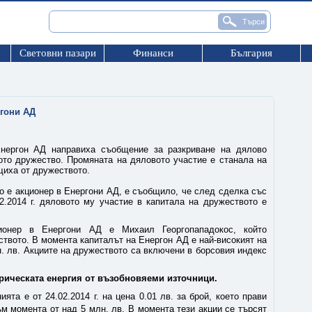
Световни пазари
Финанси
България
ргони АД
нергон АД направиха съобщение за разкриване на дялово
ото дружество. Промяната на дяловото участие е станала на
бщиха от дружеството.
ето е акционер в Енергони АД, е съобщило, че след сделка със
2.2014 г. дяловото му участие в капитала на дружеството е
ционер в Енергони АД е Михаил Георгопападокос, който
твото. В момента капиталът на Енергон АД е най-високият на
. лв. Акциите на дружеството са включени в борсовия индекс
рическата енергия от възобновяеми източници.
ята е от 24.02.2014 г. на цена 0.01 лв. за брой, което прави
м момента от над 5 млн. лв. В момента тези акции се търсят