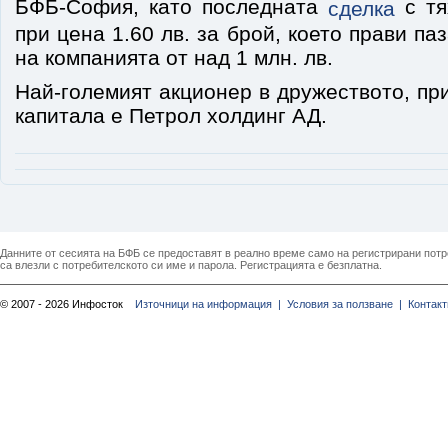
БФБ-София, като последната
с тях
сделка
при цена 1.60 лв. за брой, което прави п
на компанията от над 1 млн. лв.
Най-големият акционер в дружеството, п
капитала е Петрол холдинг АД.
Данните от сесията на БФБ се предоставят в реално време само на регистрирани потреб
са влезли с потребителското си име и парола. Регистрацията е безплатна.
© 2007 - 2026 Инфосток
Източници на информация |
Условия за ползване |
Контакт