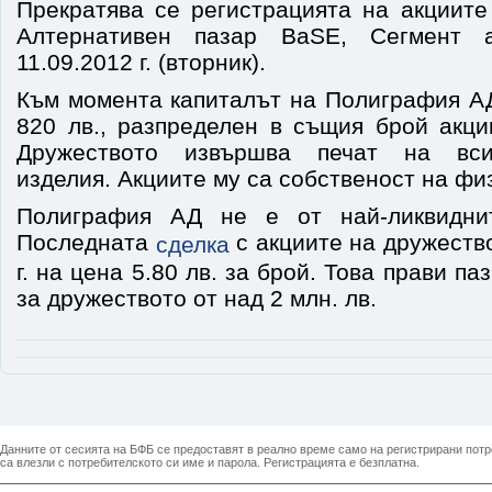
Прекратява се регистрацията на акциите
Алтернативен пазар BaSE, Сегмент а
11.09.2012 г. (вторник).
Към момента капиталът на Полиграфия АД
820 лв., разпределен в същия брой акци
Дружеството извършва печат на вси
изделия. Акциите му са собственост на фи
Полиграфия АД не е от най-ликвидни
Последната
с акциите на дружество
сделка
г. на цена 5.80 лв. за брой. Това прави п
за дружеството от над 2 млн. лв.
Данните от сесията на БФБ се предоставят в реално време само на регистрирани потреб
са влезли с потребителското си име и парола. Регистрацията е безплатна.