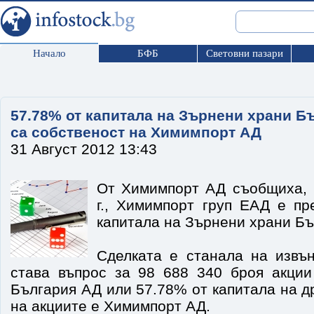
Начало
БФБ
Световни пазари
57.78% от капитала на Зърнени храни Б
са собственост на Химимпорт АД
31 Август 2012 13:43
От Химимпорт АД съобщиха, ч
г., Химимпорт груп ЕАД e пр
капитала на Зърнени храни Бъ
Сделката е станала на извън
става въпрос за 98 688 340 броя акци
България АД или 57.78% от капитала на д
на акциите е Химимпорт АД.