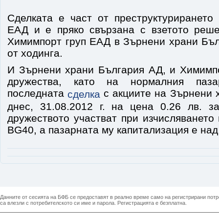
Сделката е част от преструктурирането
ЕАД и е пряко свързана с взетото реш
Химимпорт груп ЕАД в Зърнени храни Бъл
от ходинга.
И Зърнени храни България АД, и Химимп
дружества, като на нормалния паз
последната
с акциите на Зърнени 
сделка
днес, 31.08.2012 г. на цена 0.26 лв. з
дружеството участват при изчисляването
BG40, а пазарната му капитализация е над 
Данните от сесията на БФБ се предоставят в реално време само на регистрирани потреб
са влезли с потребителското си име и парола. Регистрацията е безплатна.