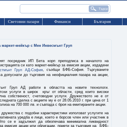
Световни пазари
Финанси
България
а маркет-мейкър с Мен Инвесмънт Груп
ният посредник ИП Бета корп преподписа в началото на
истрацията си като маркет-мейкър за емисия акции, издадени
, съобщи БФБ-София. Търгуваните
стмънт Груп АД-София
са допуснати до търговия на неофициалния пазара на акции,
ънт Груп АД работи в областта на новите технологи.
тски услуги в широк кръг от области, сред които високи
лна собственост, счетоводни услуги. Дружеството не е от
следната сделка с акциите му е от 28.05.2010 г. при цена от 1
злиза на 700 000 лв. и съвпада с броя на емитираните акции.
, дружества с подобни характеристики използват услугите на
мативната уредба е лице, което е борсов член или участник в
ойто се е задължил да обезпечава минимална ликвидност
за емисия акции или облигации, приети за търговия на БФБ-