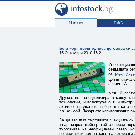
Начало
БФБ
Бета корп предподписа договора си з
15 Октомври 2010 13:21
Инвестицион
седмицата рег
от
Мен Инве
ценни книжа 
сегмент А.
Мен Инвестм
Дружество специализира в консултан
технологии, интелектуална и индустри
активно търгуваните на борсата, като по
лв. за брой. Пазарната капитализация въ
За да засилят търговията с акциите си
т.нар. маркет-мейкър, който според нор
търговията на неофициален пазар, к
посредством поддържане на котировки 