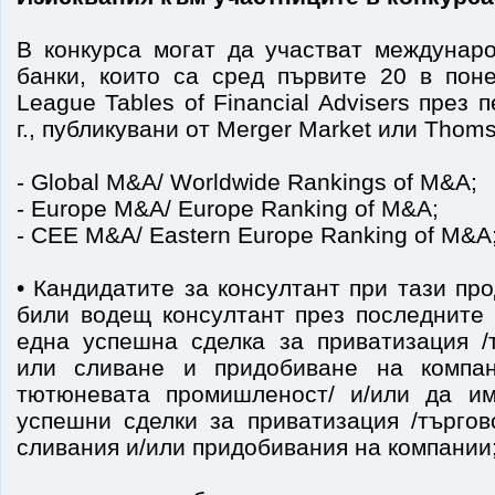
В конкурса могат да участват междунар
банки, които са сред първите 20 в пон
League Tables of Financial Advisers през
г., публикувани от Merger Market или Thom
- Global M&A/ Worldwide Rankings of M&A;
- Europe M&A/ Europe Ranking of M&A;
- CEE M&A/ Eastern Europe Ranking of M&A
• Кандидатите за консултант при тази пр
били водещ консултант през последните 
една успешна сделка за приватизация /
или сливане и придобиване на компа
тютюневата промишленост/ и/или да им
успешни сделки за приватизация /търгов
сливания и/или придобивания на компании