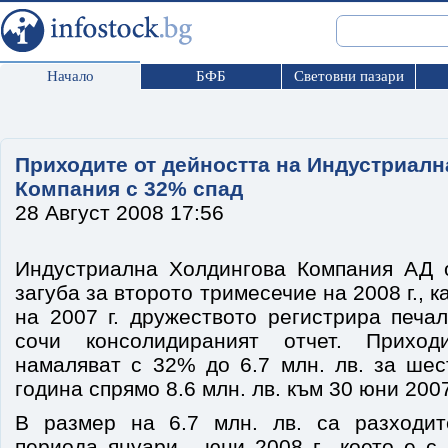
Начало
БФБ
Световни пазари
Приходите от дейността на Индустриалн
Компания с 32% спад
28 Август 2008 17:56
Индустриална Холдингова Компания АД о
загуба за второто тримесечие на 2008 г., 
на 2007 г. дружеството регистрира печал
сочи консолидираният отчет. Приход
намаляват с 32% до 6.7 млн. лв. за шес
година спрямо 8.6 млн. лв. към 30 юни 2007
В размер на 6.7 млн. лв. са разходит
периода януари - юни 2008 г., което е с