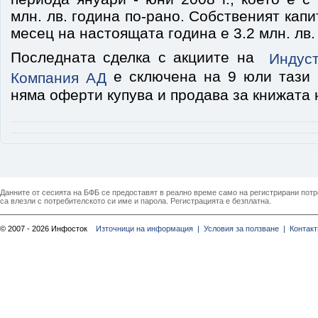
млн. лв. година по-рано. Собственият кап
месец на настоящата година е 3.2 млн. лв.
Последната сделка с акциите на
Индус
е сключена на 9 юли тази 
Компания АД
няма оферти купува и продава за книжата 
Данните от сесията на БФБ се предоставят в реално време само на регистрирани потреб
са влезли с потребителското си име и парола. Регистрацията е безплатна.
© 2007 - 2026 Инфосток
Източници на информация |
Условия за ползване |
Контакт