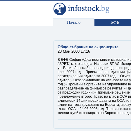
Начало
БФБ
Общо събрание на акционерите
23 Май 2008 17:16
В БФБ-София АД са постъпили материали 
/ISPBT/, както следва: Исперих-БТ АД-Испери
ул. Васил Левски 3 при следния дневен ред
през 2007 год.; - Приемане на годишния фин
регистрирания одитор за 2007 год.; - Отчет
одитор; - Освобождаване на членовете на 
год.; - Промени в органите на управление н
разпределение на финансов резултат; - П
от предходни години; - Приемане решение з
предложение второ; Право на глас в ОСА и
акционери 14 дни преди датата на ОСА, или
акции на това дружество на Борсата, в ре
глас в ОСА е 24.06.2008 год. Пълния текст
качени в уеб страницата на Борсата на адрес