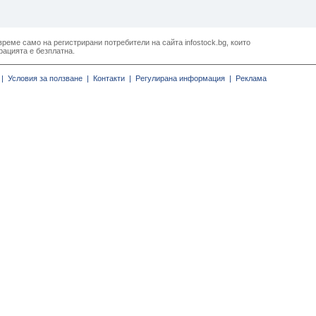
реме само на регистрирани потребители на сайта infostock.bg, които
рацията е безплатна.
|
Условия за ползване |
Контакти |
Регулирана информация |
Реклама