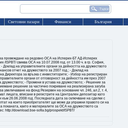
Световни пазари
Финанси
България
за провеждане на редовно ОСА на Исперих-БТ АД-Исперих
х /ISPBT/ свиква ОСА на 10.07.2008 год. от 13.00 ч. в гр. София,
: - Доклад на управителните органи за дейността на дружеството
ансов отчет на дружеството за 2007 год.; - Доклад на
 на Директора за връзка с инвеститорите; - Избор на регистриран
управителните органи от отговорност за дейността им през 2007
а дружеството; - Промени в устава на дружеството; - Решение за
риемане решение за частично покриване на реализирана загуба
а увеличаване на фонд Резервен на основание чл. 246, ал.2, т. 4,
мат лицата, вписани в регистрите на Централен депозитар като
 към 26.06.2008 год. Последната дата за сключване на сделки с
зултат на които приобретателят ще може да упражни правото си на
 на поканата, както и материалите за ОСА на дружеството са
: http://download.bse-sofia.bg/prospekt/ISPBT/