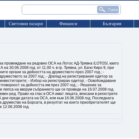
Световни пазари
Финанси
България
а провеждане на редовно ОСА на Лотос АД-Трявна /LOTOS/, както
на 30.06.2008 год. от 11.00 ч. в гр. Трявна, ул. Бачо Киро 9, при
ните органи за дейността на дружеството през 2007 год.; -
ружеството за 2007 год.; - Доклад на регистрирания одитор за
с инвеститорите; - Избор на регистриран одитор; - Освобождаване
тговорност за дейността им през 2007 год.; - Решение за
и липса на кворум събранието ще се проведе на 16.07.2008 год.
невен ред. Право на глас в ОСА имат лицата, вписани в регистрите
 дни преди датата на ОСА, или към 16.06.2008 год. Последната
ва дружество на Борсата, в резултат на които приобретателят ще
 12.06.2008 год.