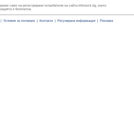
реме само на регистрирани потребители на сайта infostock.bg, които
рацията е безплатна.
|
Условия за ползване |
Контакти |
Регулирана информация |
Реклама