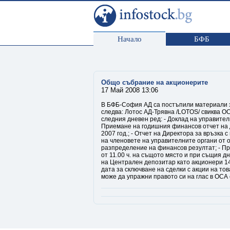
Начало
БФБ
Общо събрание на акционерите
17 Май 2008 13:06
В БФБ-София АД са постъпили материали з
следва: Лотос АД-Трявна /LOTOS/ свиква ОСА 
следния дневен ред: - Доклад на управител
Приемане на годишния финансов отчет на д
2007 год.; - Отчет на Директора за връзка 
на членовете на управителните органи от о
разпределение на финансов резултат; - Пр
от 11.00 ч. на същото място и при същия д
на Централен депозитар като акционери 14
дата за сключване на сделки с акции на то
може да упражни правото си на глас в ОСА е