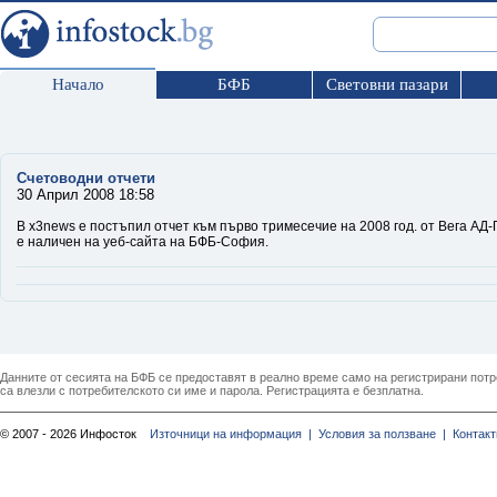
Начало
БФБ
Световни пазари
Счетоводни отчети
30 Април 2008 18:58
В х3news е постъпил отчет към първо тримесечие на 2008 год. от Вега АД
е наличен на уеб-сайта на БФБ-София.
Данните от сесията на БФБ се предоставят в реално време само на регистрирани потреб
са влезли с потребителското си име и парола. Регистрацията е безплатна.
© 2007 - 2026 Инфосток
Източници на информация |
Условия за ползване |
Контакт