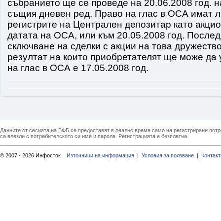
събранието ще се проведе на 20.06.2008 год. 
същия дневен ред. Право на глас в ОСА имат л
регистрите на Централен депозитар като акци
датата на ОСА, или към 20.05.2008 год. Послед
сключване на сделки с акции на това дружество
резултат на които приобретателят ще може да 
на глас в ОСА е 17.05.2008 год.
Данните от сесията на БФБ се предоставят в реално време само на регистрирани потреб
са влезли с потребителското си име и парола. Регистрацията е безплатна.
© 2007 - 2026 Инфосток
Източници на информация |
Условия за ползване |
Контакт