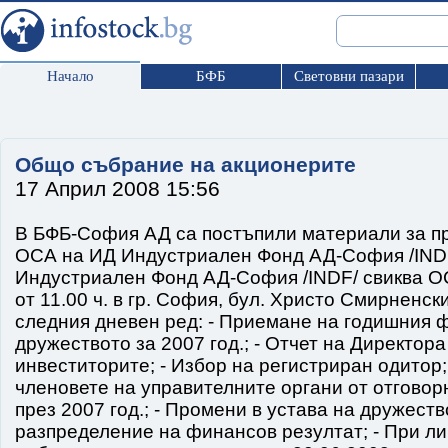
Начало
БФБ
Световни пазари
Общо събрание на акционерите
17 Април 2008 15:56
В БФБ-София АД са постъпили материали за п
ОСА на ИД Индустриален Фонд АД-София /INDF/
Индустриален Фонд АД-София /INDF/ свиква ОС
от 11.00 ч. в гр. София, бул. Христо Смирненски 
следния дневен ред: - Приемане на годишния 
дружеството за 2007 год.; - Отчет на Директора
инвеститорите; - Избор на регистриран одитор
членовете на управителните органи от отговор
през 2007 год.; - Промени в устава на дружеств
разпределение на финансов резултат; - При ли