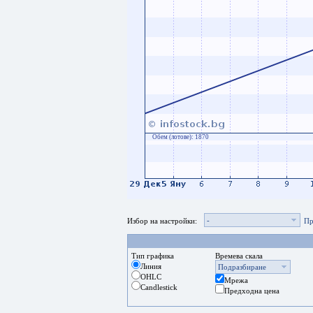
Обем (лотове):
1870
-
Избор на настройки:
Пр
Тип графика
Времева скала
Линия
Подразбиране
OHLC
Мрежа
Candlestick
Предходна цена