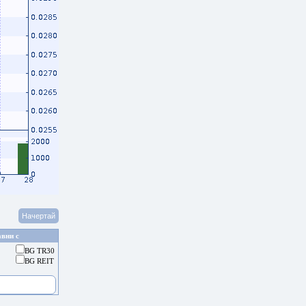
вни с
BG TR30
BG REIT