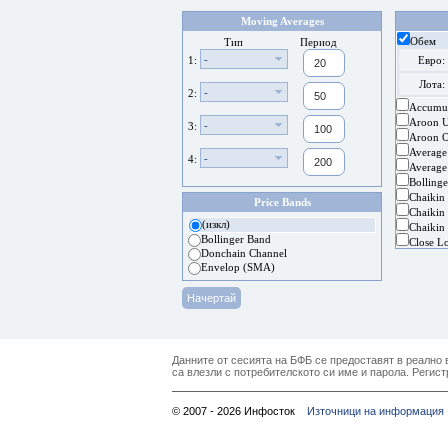
Moving Averages
Обем
Тип
Период
-
1:
Евро:
Лота:
-
2:
Accumul
Aroon 
-
3:
Aroon Os
Average
-
4:
Average
Bolling
Chaikin
Price Bands
Chaikin 
(изкл)
Chaikin 
Bollinger Band
Close L
Donchain Channel
Envelop (SMA)
Данните от сесията на БФБ се предоставят в реално в
са влезли с потребителското си име и парола. Регист
© 2007 - 2026 Инфосток
Източници на информация 