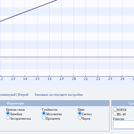
еименувай
|
Изтрий
Запазване на текущите настройки
Параметри
Сра
Ценова скала
Стойности
Цвят
SOFIX
Линейна
Абсолютни
Светъл
BG 40
Логаритмична
Проценти
Черен
Емисия: