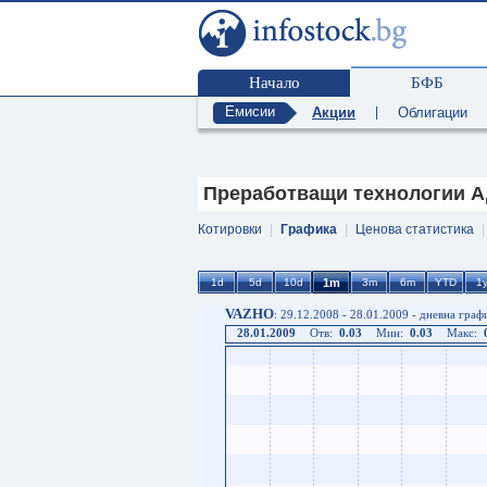
Начало
БФБ
Емисии
Акции
|
Облигации
Преработващи технологии АД
Котировки
|
Графика
|
Ценова статистика
VAZHO
: 29.12.2008 - 28.01.2009 - дневна граф
28.01.2009
Отв:
0.03
Мин:
0.03
Макс: