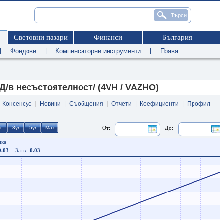
Световни пазари
Финанси
България
|
Фондове
|
Компенсаторни инструменти
|
Права
/в несъстоятелност/ (4VH / VAZHO)
|
Консенсус
|
Новини
|
Съобщения
|
Отчети
|
Коефициенти
|
Профил
От:
До:
ика
0.03
Затв:
0.03