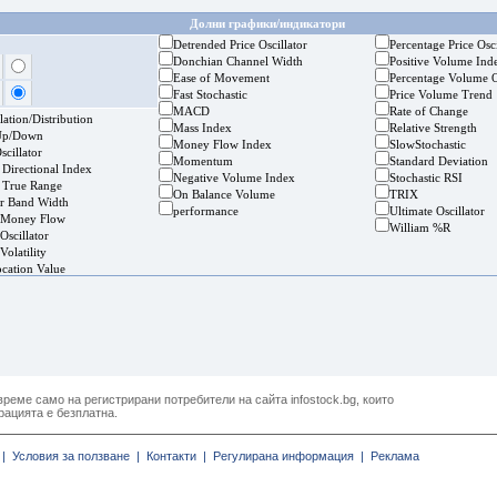
Долни графики/индикатори
Detrended Price Oscillator
Percentage Price Osci
Donchian Channel Width
Positive Volume Ind
Ease of Movement
Percentage Volume O
Fast Stochastic
Price Volume Trend
MACD
Rate of Change
ation/Distribution
Mass Index
Relative Strength
Up/Down
Money Flow Index
SlowStochastic
cillator
Momentum
Standard Deviation
 Directional Index
Negative Volume Index
Stochastic RSI
 True Range
On Balance Volume
TRIX
er Band Width
performance
Ultimate Oscillator
 Money Flow
William %R
Oscillator
Volatility
ocation Value
реме само на регистрирани потребители на сайта infostock.bg, които
рацията е безплатна.
|
Условия за ползване |
Контакти |
Регулирана информация |
Реклама