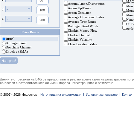
MAC
Accumulation/Distribution
Mass
Aroon Up/Down
-
3:
Mone
Aroon Oscillator
Mom
Average Directional Index
-
4:
Nega
Average True Range
On B
Bollinger Band Width
perf
Chaikin Money Flow
Price Bands
Chaikin Oscillator
(изкл)
Chaikin Volatility
Bollinger Band
Close Location Value
Donchain Channel
Envelop (SMA)
Данните от сесията на БФБ се предоставят в реално време само на регистрирани потреб
са влезли с потребителското си име и парола. Регистрацията е безплатна.
© 2007 - 2026 Инфосток
Източници на информация |
Условия за ползване |
Контакт