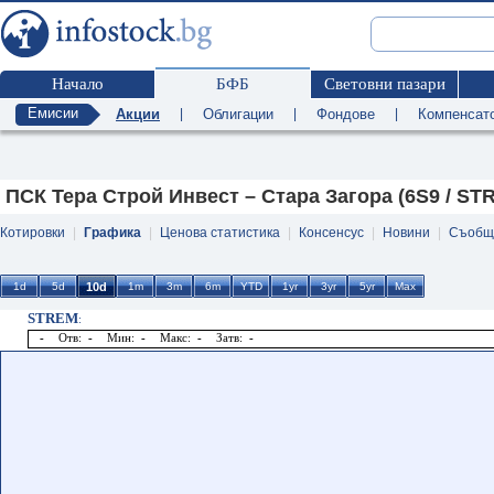
Начало
БФБ
Световни пазари
Емисии
Акции
|
Облигации
|
Фондове
|
Компенсат
ПСК Тера Строй Инвест – Стара Загора (6S9 / ST
Котировки
|
Графика
|
Ценова статистика
|
Консенсус
|
Новини
|
Съобщ
STREM
:
-
Отв:
-
Мин:
-
Макс:
-
Затв:
-