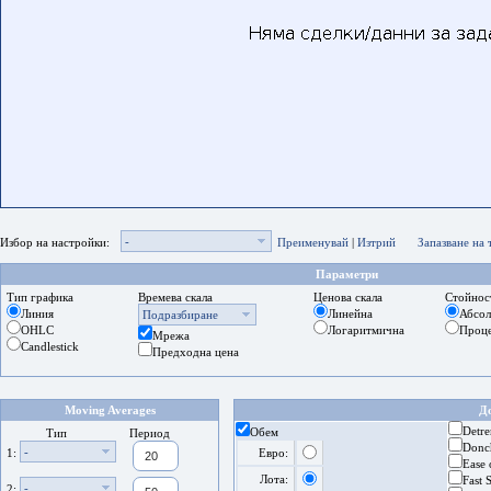
-
Избор на настройки:
Преименувай
|
Изтрий
Запазване на
Параметри
Тип графика
Времева скала
Ценова скала
Стойнос
Линия
Линейна
Абсо
Подразбиране
OHLC
Логаритмична
Проц
Мрежа
Candlestick
Предходна цена
Moving Averages
Д
Detre
Обем
Тип
Период
Donc
-
1:
Евро:
Ease
Лота:
Fast 
-
2: