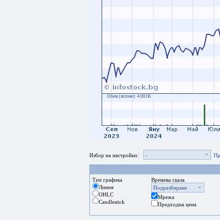
Обем (лотове):
4.001K
-
Избор на настройки:
Пр
Тип графика
Времева скала
Линия
Подразбиране
OHLC
Мрежа
Candlestick
Предходна цена