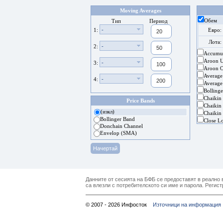
Moving Averages
Обем
Тип
Период
-
1:
Евро:
Лота:
-
2:
Accumul
Aroon 
-
3:
Aroon Os
Average
-
4:
Average
Bolling
Chaikin
Price Bands
Chaikin 
(изкл)
Chaikin 
Bollinger Band
Close L
Donchain Channel
Envelop (SMA)
Данните от сесията на БФБ се предоставят в реално в
са влезли с потребителското си име и парола. Регист
© 2007 - 2026 Инфосток
Източници на информация 