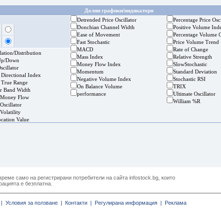
Долни графики/индикатори
Detrended Price Oscillator
Percentage Price Osci
Donchian Channel Width
Positive Volume Ind
Ease of Movement
Percentage Volume O
Fast Stochastic
Price Volume Trend
MACD
Rate of Change
ation/Distribution
Mass Index
Relative Strength
Up/Down
Money Flow Index
SlowStochastic
cillator
Momentum
Standard Deviation
 Directional Index
Negative Volume Index
Stochastic RSI
 True Range
On Balance Volume
TRIX
er Band Width
performance
Ultimate Oscillator
 Money Flow
William %R
Oscillator
Volatility
ocation Value
реме само на регистрирани потребители на сайта infostock.bg, които
рацията е безплатна.
|
Условия за ползване |
Контакти |
Регулирана информация |
Реклама