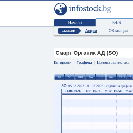
Начало
БФБ
Емисии
Акции
|
Облигации
Смарт Органик АД (SO)
Котировки
|
Графика
|
Ценова статистика
SO
: 05.08.2023 - 01.08.2026 - седмична графика
01.08.2026
Отв:
16.70
Мин:
16.50
Макс