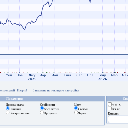
еименувай
|
Изтрий
Запазване на текущите настройки
Параметри
Сра
Ценова скала
Стойности
Цвят
SOFIX
Линейна
Абсолютни
Светъл
BG 40
Логаритмична
Проценти
Черен
Емисия: