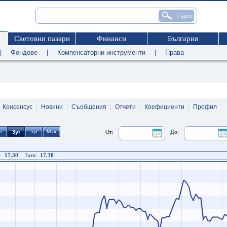
Световни пазари
Финанси
България
|
Фондове
|
Компенсаторни инструменти
|
Права
|
Консенсус
|
Новини
|
Съобщения
|
Отчети
|
Коефициенти
|
Профил
От:
До:
:
17.30
Затв:
17.30