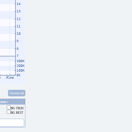
вни с
BG TR30
BG REIT